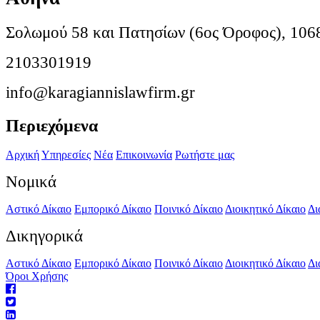
Σολωμού 58 και Πατησίων (6ος Όροφος), 106
2103301919
info@karagiannislawfirm.gr
Περιεχόμενα
Αρχική
Υπηρεσίες
Νέα
Επικοινωνία
Ρωτήστε μας
Νομικά
Αστικό Δίκαιο
Εμπορικό Δίκαιο
Ποινικό Δίκαιο
Διοικητικό Δίκαιο
Δι
Δικηγορικά
Αστικό Δίκαιο
Εμπορικό Δίκαιο
Ποινικό Δίκαιο
Διοικητικό Δίκαιο
Δι
Όροι Χρήσης