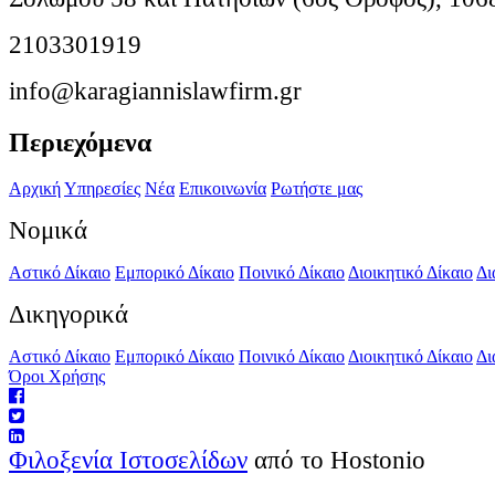
2103301919
info@karagiannislawfirm.gr
Περιεχόμενα
Αρχική
Υπηρεσίες
Νέα
Επικοινωνία
Ρωτήστε μας
Νομικά
Αστικό Δίκαιο
Εμπορικό Δίκαιο
Ποινικό Δίκαιο
Διοικητικό Δίκαιο
Δι
Δικηγορικά
Αστικό Δίκαιο
Εμπορικό Δίκαιο
Ποινικό Δίκαιο
Διοικητικό Δίκαιο
Δι
Όροι Χρήσης
Φιλοξενία Ιστοσελίδων
από το Hostonio