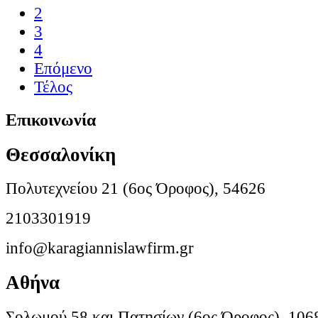
2
3
4
Επόμενο
Τέλος
Επικοινωνία
Θεσσαλονίκη
Πολυτεχνείου 21 (6ος Όροφος), 54626
2103301919
info@karagiannislawfirm.gr
Αθήνα
Σολωμού 58 και Πατησίων (6ος Όροφος), 106