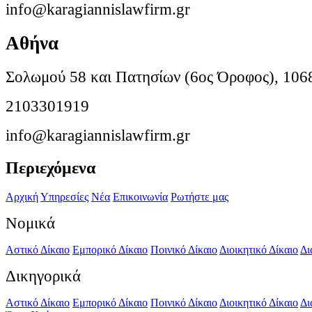
info@karagiannislawfirm.gr
Αθήνα
Σολωμού 58 και Πατησίων (6ος Όροφος), 106
2103301919
info@karagiannislawfirm.gr
Περιεχόμενα
Αρχική
Υπηρεσίες
Νέα
Επικοινωνία
Ρωτήστε μας
Νομικά
Αστικό Δίκαιο
Εμπορικό Δίκαιο
Ποινικό Δίκαιο
Διοικητικό Δίκαιο
Δι
Δικηγορικά
Αστικό Δίκαιο
Εμπορικό Δίκαιο
Ποινικό Δίκαιο
Διοικητικό Δίκαιο
Δι