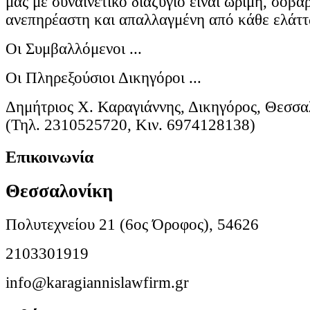
μας με συναινετικό διαζύγιο είναι ώριμη, σοβα
ανεπηρέαστη και απαλλαγμένη από κάθε ελάτ
Οι Συμβαλλόμενοι ...
Οι Πληρεξούσιοι Δικηγόροι ...
Δημήτριος Χ. Καραγιάννης, Δικηγόρος, Θεσσα
(Τηλ. 2310525720, Κιν. 6974128138)
Επικοινωνία
Θεσσαλονίκη
Πολυτεχνείου 21 (6ος Όροφος), 54626
2103301919
info@karagiannislawfirm.gr