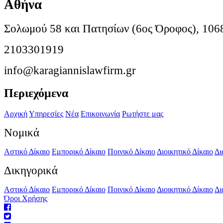
Αθήνα
Σολωμού 58 και Πατησίων (6ος Όροφος), 106
2103301919
info@karagiannislawfirm.gr
Περιεχόμενα
Αρχική
Υπηρεσίες
Νέα
Επικοινωνία
Ρωτήστε μας
Νομικά
Αστικό Δίκαιο
Εμπορικό Δίκαιο
Ποινικό Δίκαιο
Διοικητικό Δίκαιο
Δι
Δικηγορικά
Αστικό Δίκαιο
Εμπορικό Δίκαιο
Ποινικό Δίκαιο
Διοικητικό Δίκαιο
Δι
Όροι Χρήσης