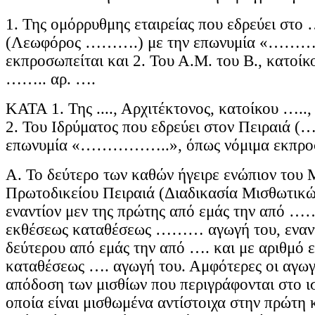
1. Της ομόρρυθμης εταιρείας που εδρεύει σ
(Λεωφόρος ……….) με την επωνυμία «………..
εκπροσωπείται και 2. Του Α.Μ. του Β., κατοί
…….. αρ. ….
ΚΑΤΑ 1. Της ...., Αρχιτέκτονος, κατοίκου ….
2. Του Ιδρύματος που εδρεύει στον Πειραιά (
επωνυμία «……………..», όπως νόμιμα εκπροσ
Α. Το δεύτερο των καθών ήγειρε ενώπιον του
Πρωτοδικείου Πειραιά (Διαδικασία Μισθωτικ
εναντίον μεν της πρώτης από εμάς την από ……
εκθέσεως καταθέσεως ……… αγωγή του, εναντ
δεύτερου από εμάς την από …. και με αριθμό 
καταθέσεως …. αγωγή του. Αμφότερες οι αγωγ
απόδοση των μισθίων που περιγράφονται στο ι
οποία είναι μισθωμένα αντίστοιχα στην πρώτη 