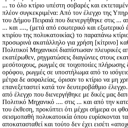
... το όλο κτίριο υπέστη σοβαρές και εκτεταμέν
πλέον συγκεκριμένα: Από τον έλεγχο της Υπη
του Δήμου Πειραιά που διενεργήθηκε στις ... α
... και ...., (μετά από εσωτερικό και εξωτερικό
κτιρίου της πολυκατοικίας) το παραπάνω κτίρ
προσωρινά ακατάλληλο για χρήση [κίτρινο] κ
Πολιτικοί Μηχανικοί διαπίστωσαν πλευρικές α
εκατέρωθεν, ρηγματώσεις διαγώνιες στους εκα
μεσότοιχους, ρωγμές σε τοιχοποιίες πλήρωσης
ορόφου, ρωγμές σε υποστήλωμα από το ισόγειο
μέτρα δε ασφαλείας, όρισαν το κτίριο να μη χρ
επανεξεταστεί κατά τον δευτεροβάθμιο έλεγχο
από έλεγχο που διενεργήθηκε με δικές μας δαπ
Πολιτικό Μηχανικό .... στις ... και από την κατ
του έκθεση, προκύπτει ότι μέχρι σήμερα οι φθ
σεισμοπαθή πολυκατοικία όπου ευρίσκονται τα 
αποκατασταθεί και τούτο δεν έχει εισέτι «απο