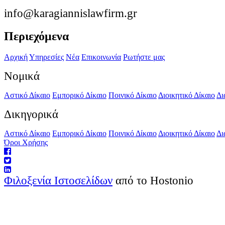
info@karagiannislawfirm.gr
Περιεχόμενα
Αρχική
Υπηρεσίες
Νέα
Επικοινωνία
Ρωτήστε μας
Νομικά
Αστικό Δίκαιο
Εμπορικό Δίκαιο
Ποινικό Δίκαιο
Διοικητικό Δίκαιο
Δι
Δικηγορικά
Αστικό Δίκαιο
Εμπορικό Δίκαιο
Ποινικό Δίκαιο
Διοικητικό Δίκαιο
Δι
Όροι Χρήσης
Φιλοξενία Ιστοσελίδων
από το Hostonio