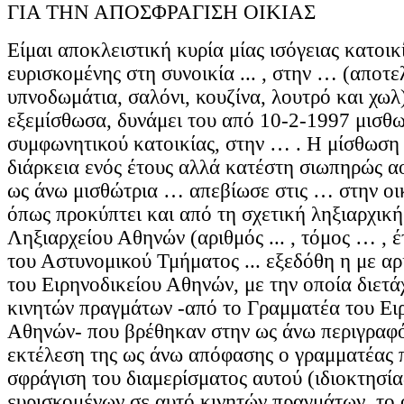
ΓΙΑ ΤΗΝ ΑΠΟΣΦΡΑΓΙΣΗ ΟΙΚΙΑΣ
Είμαι αποκλειστική κυρία μίας ισόγειας κατοικ
ευρισκομένης στη συνοικία ... , στην … (αποτ
υπνοδωμάτια, σαλόνι, κουζίνα, λουτρό και χωλ)
εξεμίσθωσα, δυνάμει του από 10-2-1997 μισθ
συμφωνητικού κατοικίας, στην … . Η μίσθωση 
διάρκεια ενός έτους αλλά κατέστη σιωπηρώς α
ως άνω μισθώτρια … απεβίωσε στις … στην οικ
όπως προκύπτει και από τη σχετική ληξιαρχική
Ληξιαρχείου Αθηνών (αριθμός ... , τόμος … , έτ
του Αστυνομικού Τμήματος ... εξεδόθη η με α
του Ειρηνοδικείου Αθηνών, με την οποία διετ
κινητών πραγμάτων -από το Γραμματέα του Ει
Αθηνών- που βρέθηκαν στην ως άνω περιγραφό
εκτέλεση της ως άνω απόφασης ο γραμματέας 
σφράγιση του διαμερίσματος αυτού (ιδιοκτησία
ευρισκομένων σε αυτό κινητών πραγμάτων, το 