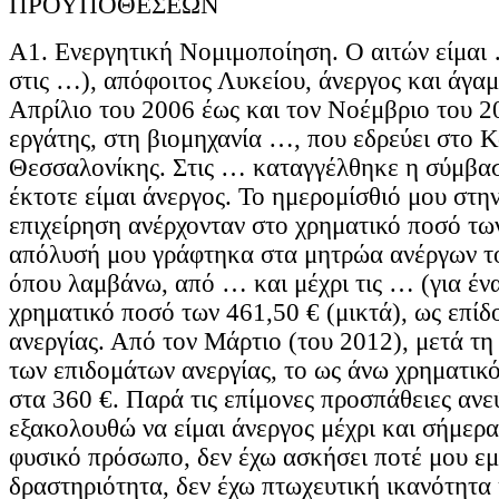
ΠΡΟΫΠΟΘΕΣΕΩΝ
Α1. Ενεργητική Νομιμοποίηση. Ο αιτών είμαι
στις …), απόφοιτος Λυκείου, άνεργος και άγαμ
Απρίλιο του 2006 έως και τον Νοέμβριο του 2
εργάτης, στη βιομηχανία …, που εδρεύει στο 
Θεσσαλονίκης. Στις … καταγγέλθηκε η σύμβασ
έκτοτε είμαι άνεργος. Το ημερομίσθιό μου στη
επιχείρηση ανέρχονταν στο χρηματικό ποσό τω
απόλυσή μου γράφτηκα στα μητρώα ανέργων τ
όπου λαμβάνω, από … και μέχρι τις … (για ένα
χρηματικό ποσό των 461,50 € (μικτά), ως επίδ
ανεργίας. Από τον Μάρτιο (του 2012), μετά τη
των επιδομάτων ανεργίας, το ως άνω χρηματικ
στα 360 €. Παρά τις επίμονες προσπάθειες ανε
εξακολουθώ να είμαι άνεργος μέχρι και σήμερα
φυσικό πρόσωπο, δεν έχω ασκήσει ποτέ μου ε
δραστηριότητα, δεν έχω πτωχευτική ικανότητα 