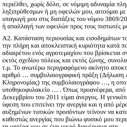
περιέλθει, χωρίς δόλο, σε νόμιμη αδυναμία πλ
ληξιπρόθεσμων ή μη οφειλών μου, αιτούμαι με
υπαγωγή μου στις διατάξεις του νόμου 3869/20
ή απαλλαγή των οφειλών προς τους πιστωτές μ
Α2. Κατάσταση περιουσίας και εισοδημάτων το
την πλήρη και αποκλειστική κυριότητα κατά 
αδιαιρέτου ενός αγροτεμαχίου που βρίσκεται σ
εκτός σχεδίου πόλεως και εκτός ζώνης, συνολι
τ.μ. Το ανωτέρω περιγραφόμενο ακίνητο αποκτ
αριθμό … συμβολαιογραφική πράξη (Δήλωση
Κληρονομίας) της συμβολαιογράφου …, η οπο
υποθηκοφυλακείο … . Όπως προανέφερα, από τ
Δεκεμβρίου του 2011 είμαι άνεργος. Η γενικό
ύφεση που επιτείνει την ανεργία και η από μέρ
αυξημένων τυπικών προσόντων τείνουν να κατ
καθεστώς ανεργίας που βιώνω φυσικό μου περι
τη μητέρα μου σε ένα μικρό διαμέρισμα στη …,