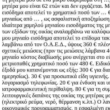
μητέρα μου είναι 62 ετών και δεν εργάζεται. 
εισόδημα αποτελεί το χρηματικό ποσό των … 
μηνιαίως από … , ως ασφαλιστική αποζημίωση.
ιδιαίτερα χαμηλού μηνιαίου εισοδήματος της μ
των εξόδων της οικίας αναλαμβάνω να καλύψω
μου μηνιαίο εισόδημα αποτελεί το επίδομα τακ
λαμβάνω από τον Ο.Α.Ε.Δ., ύψους 360 € πλέον
σχετικές μειώσεις (πριν τις μειώσεις λάμβανα 4
μηνιαίο κόστος διαβίωσής μου ανέρχεται στο ε
μετριοπαθές χρηματικό ποσό των 480 €. Ειδικό
έξοδά μου κατανέμονται ως εξής: 300 € για δι
ημερησίως). 30 € για προσωπικά είδη υγιεινής. 
λογαριασμό τηλεφωνίας. 20 € για ένδυση και υ
ιατροφαρμακευτική περίθαλψη. 80 € για τη συ
λειτουργικές δαπάνες της οικίας της μητέρας μ
(ηλεκτρικό ρεύμα, νερό, θέρμανση κ.λπ.) Ο λ
οικονομικός προγραμματισμός, η εσφαλμένη εκ