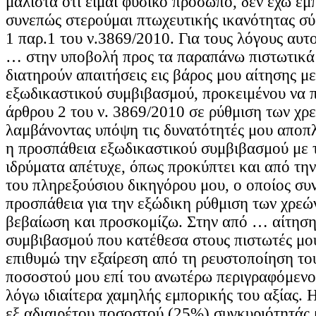
μάλιστα ότι είμαι φυσικό πρόσωπο, δεν έχω εμ
συνεπώς στερούμαι πτωχευτικής ικανότητας σ
1 παρ.1 του ν.3869/2010. Για τους λόγους αυτ
… στην υποβολή προς τα παραπάνω πιστωτικά
διατηρούν απαιτήσεις εις βάρος μου αίτησης μ
εξωδικαστικού συμβιβασμού, προκειμένου να 
άρθρου 2 του ν. 3869/2010 σε ρύθμιση των χρ
λαμβάνοντας υπόψη τις δυνατότητές μου αποπ
η προσπάθεια εξωδικαστικού συμβιβασμού με 
ιδρύματα απέτυχε, όπως προκύπτει και από τ
του πληρεξούσιου δικηγόρου μου, ο οποίος συ
προσπάθεια για την εξώδικη ρύθμιση των χρεών
βεβαίωση και προσκομίζω. Στην από … αίτηση
συμβιβασμού που κατέθεσα στους πιστωτές μο
επιθυμώ την εξαίρεση από τη ρευστοποίηση του
ποσοστού μου επί του ανωτέρω περιγραφόμενο
λόγω ιδιαίτερα χαμηλής εμπορικής του αξίας. 
εξ αδιαιρέτου ποσοστού (25%) συγκυριότητάς 