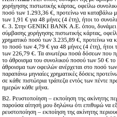
χορήγησης πιστωτικής κάρτας, οφείλω συνολικ
ποσό των 1.293,36 €, προτείνω να καταβάλω μ
των 1,91 € για 48 μήνες (4 έτη), ήτοι το συνο
€. 3. Στην GENIKI BANK Α.Ε. όπου, δυνάμει
σύμβασης χορήγησης πιστωτικής κάρτας, οφεί
χρηματικό ποσό των 3.235,89 €, προτείνω να 
το ποσό των 4,79 € για 48 μήνες (4 έτη), ήτοι
των 226,79 €. Τα ανωτέρω ποσά δόσεων που π
το άθροισμα του συνολικού ποσού των 50 € το
άθροισμα των οφειλών ανέρχεται στο ποσό των
παραπάνω μηνιαίες χρηματικές δόσεις προτείν
σε κάθε πιστώτρια τράπεζα εντός των πέντε π
ημερών κάθε μήνα.
Β2. Ρευστοποίηση – εκποίηση της ακίνητης πε
παρούσα αίτησή μου δηλώνω ότι επιθυμώ να εξ
ρευστοποίηση – εκποίηση της ακίνητης περιουσ