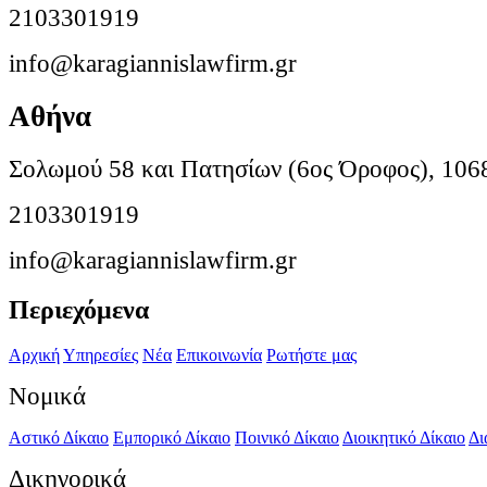
2103301919
info@karagiannislawfirm.gr
Αθήνα
Σολωμού 58 και Πατησίων (6ος Όροφος), 106
2103301919
info@karagiannislawfirm.gr
Περιεχόμενα
Αρχική
Υπηρεσίες
Νέα
Επικοινωνία
Ρωτήστε μας
Νομικά
Αστικό Δίκαιο
Εμπορικό Δίκαιο
Ποινικό Δίκαιο
Διοικητικό Δίκαιο
Δι
Δικηγορικά