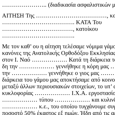
………………….. (διαδικασία ασφαλιστικών μ
ΑΙΤΗΣΗ Της ………………………………, κατ
………………………………. ΚΑΤΑ Του
………………………………, κατοίκου
……………………………….
Με τον καθ’ ου η αίτηση τελέσαμε νόμιμα γάμο
κανόνες της Ανατολικής Ορθοδόξου Εκκλ
στον Ι. Ναό ……………… Κατά τη διάρκεια το
δη την ……………… γεννήθηκε η κόρη μ
την ……………… γεννήθηκε ο γιος μας …
διάρκεια του γάμου μας αποκτήσαμε από κοινού
μεταξύ άλλων περιουσιακών στοιχείων, το υπ’ 
κυκλοφορίας ……………… Ι.Χ.Α. εργοστασίο
……………… τύπου ……………… και κυλινδρ
……………… κ.ε., του οποίου τυγχάνουμε συγκ
ποσοστό 50% έκαστος εξ ημών. Ήδη από τις 