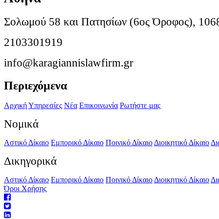
Σολωμού 58 και Πατησίων (6ος Όροφος), 106
2103301919
info@karagiannislawfirm.gr
Περιεχόμενα
Αρχική
Υπηρεσίες
Νέα
Επικοινωνία
Ρωτήστε μας
Νομικά
Αστικό Δίκαιο
Εμπορικό Δίκαιο
Ποινικό Δίκαιο
Διοικητικό Δίκαιο
Δι
Δικηγορικά
Αστικό Δίκαιο
Εμπορικό Δίκαιο
Ποινικό Δίκαιο
Διοικητικό Δίκαιο
Δι
Όροι Χρήσης