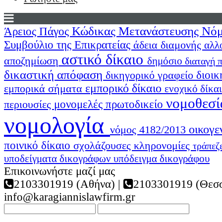
Κώδικας Μετανάστευσης
Νόμ
Άρειος Πάγος
Συμβούλιο της Επικρατείας
άδεια διαμονής
αλλ
αστικό δίκαιο
αποζημίωση
δημόσιο
διαταγή
δικαστική απόφαση
διοικ
δικηγορικό γραφείο
εμπορικό δίκαιο
εμπορικά σήματα
ενοχικό δίκα
νομοθεσί
περιουσίες
μονομελές πρωτοδικείο
νομολογία
οικογε
νόμος 4182/2013
ποινικό δίκαιο
σχολάζουσες κληρονομίες
τράπεζ
υποδείγματα δικογράφων
υπόδειγμα δικογράφου
Επικοινωνήστε μαζί μας
2103301919 (Αθήνα) |
2103301919 (Θεσσ
info@karagiannislawfirm.gr