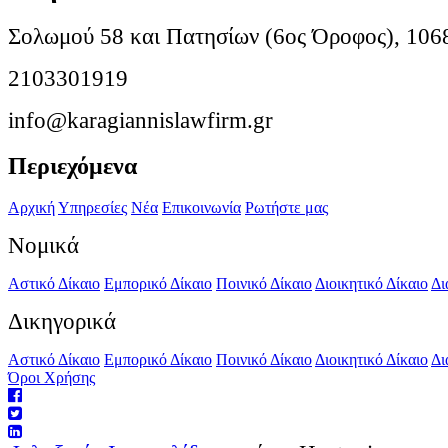
Σολωμού 58 και Πατησίων (6ος Όροφος), 106
2103301919
info@karagiannislawfirm.gr
Περιεχόμενα
Αρχική
Υπηρεσίες
Νέα
Επικοινωνία
Ρωτήστε μας
Νομικά
Αστικό Δίκαιο
Εμπορικό Δίκαιο
Ποινικό Δίκαιο
Διοικητικό Δίκαιο
Δι
Δικηγορικά
Αστικό Δίκαιο
Εμπορικό Δίκαιο
Ποινικό Δίκαιο
Διοικητικό Δίκαιο
Δι
Όροι Χρήσης