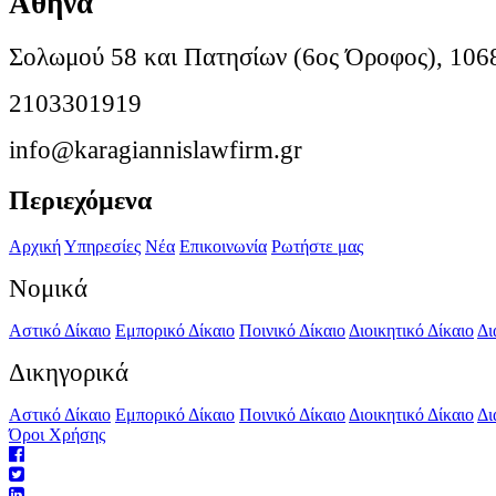
Αθήνα
Σολωμού 58 και Πατησίων (6ος Όροφος), 106
2103301919
info@karagiannislawfirm.gr
Περιεχόμενα
Αρχική
Υπηρεσίες
Νέα
Επικοινωνία
Ρωτήστε μας
Νομικά
Αστικό Δίκαιο
Εμπορικό Δίκαιο
Ποινικό Δίκαιο
Διοικητικό Δίκαιο
Δι
Δικηγορικά
Αστικό Δίκαιο
Εμπορικό Δίκαιο
Ποινικό Δίκαιο
Διοικητικό Δίκαιο
Δι
Όροι Χρήσης