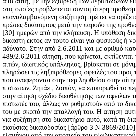
από αυτή, με την εξαίρεση των περιπτώσεων ει
στις οποίες προβλέπεται συντομότερη προθεσμ
επαναλαμβανόμενη συζήτηση πρέπει να ορίζεται
πρώτες δικάσιμους μετά την πάροδο της προθε
[30] ημερών από την κλήτευση. Η υπόθεση δικά
δικαστή εκτός αν τούτο είναι για φυσικούς ή ν
αδύνατο. Στην από 2.6.2011 και με αριθμό κα
489/2.6.2011 αίτηση, που κρίνεται, εκτίθεντα
αιτών, ιδιωτικός υπάλληλος, βρίσκεται σε μόνι
πληρώσει τις ληξιπρόθεσμες οφειλές του προς 
που αναφέρονται στην περιληφθείσα στην αίτ
πιστωτών. Ζητάει, λοιπόν, να επικυρωθεί το π
στην αίτηση σχέδιο διευθέτησης των οφειλών τ
πιστωτές του, άλλως να ρυθμιστούν από το δικ
του με σκοπό την απαλλαγή του. Η αίτηση αυτ
για συζήτηση στο δικαστήριο αυτό, κατά τη δια
εκούσιας δικαιοδοσίας [άρθρο 3 Ν 3869/2010],
εξαμήνου από την αποτυχία του εξωδικαστικο