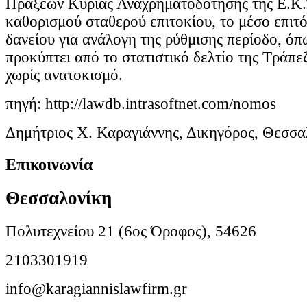
Πράξεων Κύριας Αναχρηματοδότησης της Ε.Κ.
καθορισμού σταθερού επιτοκίου, το μέσο επιτ
δανείου για ανάλογη της ρύθμισης περίοδο, όπ
προκύπτει από το στατιστικό δελτίο της Τράπε
χωρίς ανατοκισμό.
πηγή: http://lawdb.intrasoftnet.com/nomos
Δημήτριος Χ. Καραγιάννης, Δικηγόρος, Θεσσα
Επικοινωνία
Θεσσαλονίκη
Πολυτεχνείου 21 (6ος Όροφος), 54626
2103301919
info@karagiannislawfirm.gr