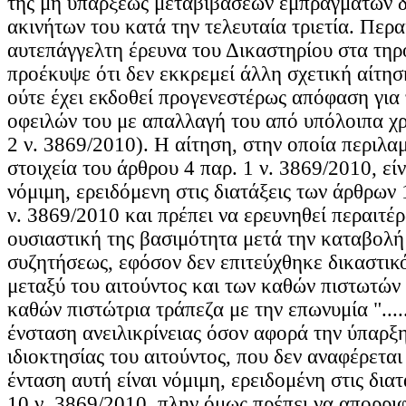
της μη υπάρξεως μεταβιβάσεων εμπραγμάτων δ
ακινήτων του κατά την τελευταία τριετία. Περα
αυτεπάγγελτη έρευνα του Δικαστηρίου στα τηρ
προέκυψε ότι δεν εκκρεμεί άλλη σχετική αίτησ
ούτε έχει εκδοθεί προγενεστέρως απόφαση για 
οφειλών του με απαλλαγή του από υπόλοιπα χρ
2 ν. 3869/2010). Η αίτηση, στην οποία περιλα
στοιχεία του άρθρου 4 παρ. 1 ν. 3869/2010, εί
νόμιμη, ερειδόμενη στις διατάξεις των άρθρων 
ν. 3869/2010 και πρέπει να ερευνηθεί περαιτέ
ουσιαστική της βασιμότητα μετά την καταβολή
συζητήσεως, εφόσον δεν επιτεύχθηκε δικαστικ
μεταξύ του αιτούντος και των καθών πιστωτών 
καθών πιστώτρια τράπεζα με την επωνυμία "......
ένσταση ανειλικρίνειας όσον αφορά την ύπαρξη
ιδιοκτησίας του αιτούντος, που δεν αναφέρεται
ένταση αυτή είναι νόμιμη, ερειδομένη στις δια
10 ν. 3869/2010, πλην όμως πρέπει να απορριφ