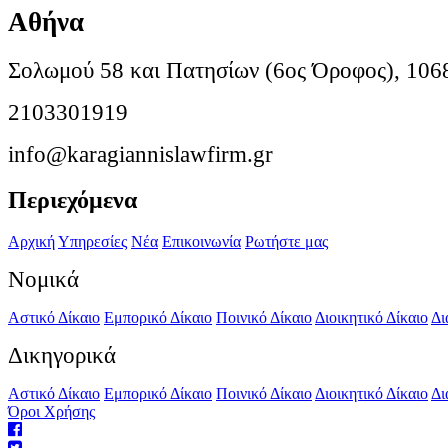
Αθήνα
Σολωμού 58 και Πατησίων (6ος Όροφος), 106
2103301919
info@karagiannislawfirm.gr
Περιεχόμενα
Αρχική
Υπηρεσίες
Νέα
Επικοινωνία
Ρωτήστε μας
Νομικά
Αστικό Δίκαιο
Εμπορικό Δίκαιο
Ποινικό Δίκαιο
Διοικητικό Δίκαιο
Δι
Δικηγορικά
Αστικό Δίκαιο
Εμπορικό Δίκαιο
Ποινικό Δίκαιο
Διοικητικό Δίκαιο
Δι
Όροι Χρήσης