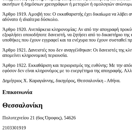
ακινήτων ή δημόσιων χρεογράφων ή μετοχών ή ομολογιών ανώνυμων
Άρθρο 1919. Αμοιβή του: Ο εκκαθαριστής έχει δικαίωμα να λάβει αν
αδύνατο ή ιδιαίτερα δύσκολο.
Άρθρο 1920. Ανεπάρκεια κληρονομίας: Αν από την απογραφή προκύπτ
εξοφλήσει οποιοδήποτε δανειστή, να ζητήσει από το δικαστήριο της
υποθήκες που έχουν εγγραφεί και τα ενέχυρα που έχουν συσταθεί πρ
Άρθρο 1921. Δανειστές που δεν αναγγέλθηκαν: Οι δανειστές της κ
απομείνει κληρονομική περιουσία.
Άρθρο 1922. Εκκαθάριση και περιορισμός της ευθύνης: Με την απόφ
εφόσον δεν είναι κληρονόμος με το ευεργέτημα της απογραφής. Αλλ
Δημήτριος Χ. Καραγιάννης, δικηγόρος, Θεσσαλονίκη - Αθήνα.
Επικοινωνία
Θεσσαλονίκη
Πολυτεχνείου 21 (6ος Όροφος), 54626
2103301919