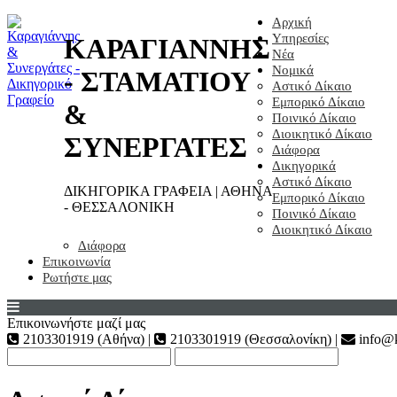
Αρχική
Υπηρεσίες
ΚΑΡΑΓΙΑΝΝΗΣ
Νέα
Νομικά
- ΣΤΑΜΑΤΙΟΥ
Αστικό Δίκαιο
Εμπορικό Δίκαιο
&
Ποινικό Δίκαιο
Διοικητικό Δίκαιο
ΣΥΝΕΡΓΑΤΕΣ
Διάφορα
Δικηγορικά
Αστικό Δίκαιο
ΔΙΚΗΓΟΡΙΚΑ ΓΡΑΦΕΙΑ | ΑΘΗΝΑ
Εμπορικό Δίκαιο
- ΘΕΣΣΑΛΟΝΙΚΗ
Ποινικό Δίκαιο
Διοικητικό Δίκαιο
Διάφορα
Επικοινωνία
Ρωτήστε μας
Επικοινωνήστε μαζί μας
2103301919 (Αθήνα) |
2103301919 (Θεσσαλονίκη) |
info@k