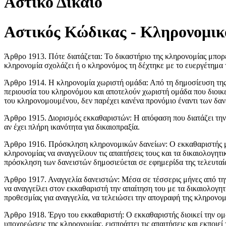
Αστικό Δίκαιο
Αστικός Κώδικας - Κληρονομικό
Άρθρο 1913. Πότε διατάζεται: Το δικαστήριο της κληρονομίας μπορε
κληρονομία σχολάζει ή ο κληρονόμος τη δέχτηκε με το ευεργέτημα τ
Άρθρο 1914. Η κληρονομία χωριστή ομάδα: Από τη δημοσίευση της α
περιουσία του κληρονόμου και αποτελούν χωριστή ομάδα που διοικε
του κληρονομουμένου, δεν παρέχει κανένα προνόμιο έναντι των δαν
Άρθρο 1915. Διορισμός εκκαθαριστών: Η απόφαση που διατάζει την 
αν έχει πλήρη ικανότητα για δικαιοπραξία.
Άρθρο 1916. Πρόσκληση κληρονομικών δανείων: Ο εκκαθαριστής μέσ
κληρονομίας να αναγγείλουν τις απαιτήσεις τους και τα δικαιολογητ
πρόσκληση των δανειστών δημοσιεύεται σε εφημερίδα της τελευταί
Άρθρο 1917. Αναγγελία δανειστών: Μέσα σε τέσσερις μήνες από την
να αναγγείλει στον εκκαθαριστή την απαίτηση του με τα δικαιολογη
προθεσμίας για αναγγελία, να τελειώσει την απογραφή της κληρονομ
Άρθρο 1918. Έργο του εκκαθαριστή: Ο εκκαθαριστής διοικεί την ομά
υποχρεώσεις της κληρονομίας, εισπράττει τις απαιτήσεις και εκποιε