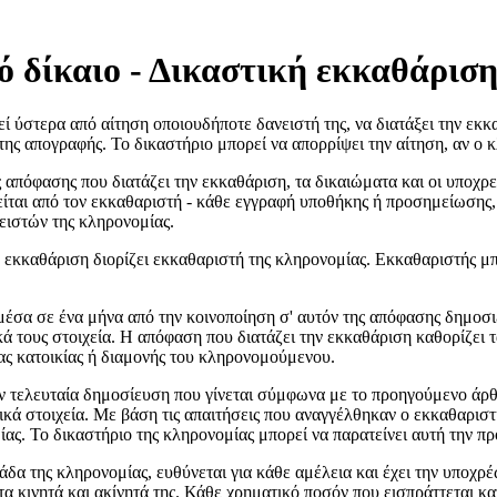
 δίκαιο - Δικαστική εκκαθάριση
ί ύστερα από αίτηση οποιουδήποτε δανειστή της, να διατάξει την εκκ
ης απογραφής. Το δικαστήριο μπορεί να απορρίψει την αίτηση, αν ο 
πόφασης που διατάζει την εκκαθάριση, τα δικαιώματα και οι υποχρε
ίται από τον εκκαθαριστή - κάθε εγγραφή υποθήκης ή προσημείωσης, 
ειστών της κληρονομίας.
εκκαθάριση διορίζει εκκαθαριστή της κληρονομίας. Εκκαθαριστής μπο
α σε ένα μήνα από την κοινοποίηση σ' αυτόν της απόφασης δημοσιε
ικά τους στοιχεία. Η απόφαση που διατάζει την εκκαθάριση καθορίζει
ας κατοικίας ή διαμονής του κληρονομούμενου.
 τελευταία δημοσίευση που γίνεται σύμφωνα με το προηγούμενο άρθρο
τικά στοιχεία. Με βάση τις απαιτήσεις που αναγγέλθηκαν ο εκκαθαρισ
ίας. Το δικαστήριο της κληρονομίας μπορεί να παρατείνει αυτή την π
δα της κληρονομίας, ευθύνεται για κάθε αμέλεια και έχει την υποχρ
ί τα κινητά και ακίνητά της. Κάθε χρηματικό ποσόν που εισπράττεται 