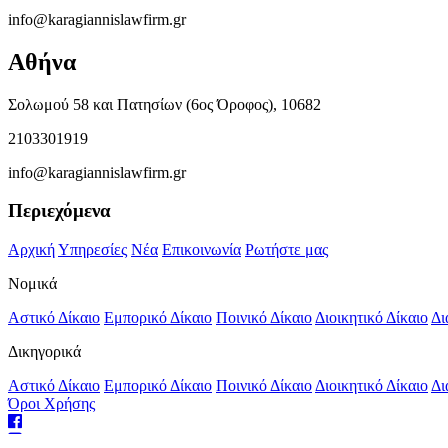
info@karagiannislawfirm.gr
Αθήνα
Σολωμού 58 και Πατησίων (6ος Όροφος), 10682
2103301919
info@karagiannislawfirm.gr
Περιεχόμενα
Αρχική
Υπηρεσίες
Νέα
Επικοινωνία
Ρωτήστε μας
Νομικά
Αστικό Δίκαιο
Εμπορικό Δίκαιο
Ποινικό Δίκαιο
Διοικητικό Δίκαιο
Δι
Δικηγορικά
Αστικό Δίκαιο
Εμπορικό Δίκαιο
Ποινικό Δίκαιο
Διοικητικό Δίκαιο
Δι
Όροι Χρήσης