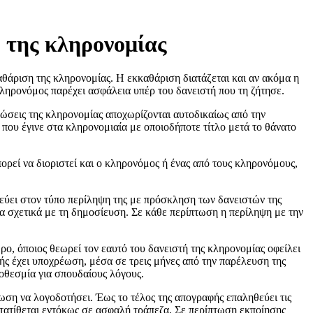
 της κληρονομίας
αθάριση της κληρονομίας. Η εκκαθάριση διατάζεται και αν ακόμα η
κληρονόμος παρέχει ασφάλεια υπέρ του δανειστή που τη ζήτησε.
ώσεις της κληρονομίας αποχωρίζονται αυτοδικαίως από την
που έγινε στα κληρονομιαία με οποιοδήποτε τίτλο μετά το θάνατο
ρεί να διοριστεί και ο κληρονόμος ή ένας από τους κληρονόμους,
ύει στον τύπο περίληψη της με πρόσκληση των δανειστών της
 τα σχετικά με τη δημοσίευση. Σε κάθε περίπτωση η περίληψη με την
, όποιος θεωρεί τον εαυτό του δανειστή της κληρονομίας οφείλει
τής έχει υποχρέωση, μέσα σε τρεις μήνες από την παρέλευση της
ροθεσμία για σπουδαίους λόγους.
έωση να λογοδοτήσει. Έως το τέλος της απογραφής επαληθεύει τις
κατατίθεται εντόκως σε ασφαλή τράπεζα. Σε περίπτωση εκποίησης