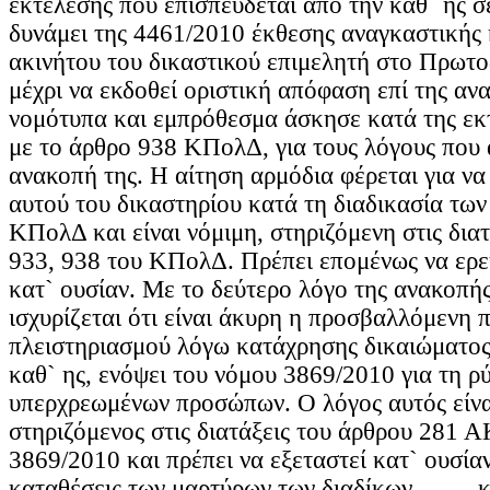
εκτέλεσης που επισπεύδεται από την καθ` ης σ
δυνάμει της 4461/2010 έκθεσης αναγκαστικής
ακινήτου του δικαστικού επιμελητή στο Πρωτοδ
μέχρι να εκδοθεί οριστική απόφαση επί της αν
νομότυπα και εμπρόθεσμα άσκησε κατά της ε
με το άρθρο 938 ΚΠολΔ, για τους λόγους που 
ανακοπή της. Η αίτηση αρμόδια φέρεται για να
αυτού του δικαστηρίου κατά τη διαδικασία των
ΚΠολΔ και είναι νόμιμη, στηριζόμενη στις δια
933, 938 του ΚΠολΔ. Πρέπει επομένως να ερε
κατ` ουσίαν. Με το δεύτερο λόγο της ανακοπής
ισχυρίζεται ότι είναι άκυρη η προσβαλλόμενη 
πλειστηριασμού λόγω κατάχρησης δικαιώματος
καθ` ης, ενόψει του νόμου 3869/2010 για τη ρ
υπερχρεωμένων προσώπων. Ο λόγος αυτός είνα
στηριζόμενος στις διατάξεις του άρθρου 281 Α
3869/2010 και πρέπει να εξεταστεί κατ` ουσίαν
καταθέσεις των μαρτύρων των διαδίκων ........ και