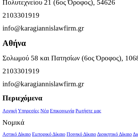
Πολυτεχνείου 21 (6ος Όροφος), 54626
2103301919
info@karagiannislawfirm.gr
Αθήνα
Σολωμού 58 και Πατησίων (6ος Όροφος), 106
2103301919
info@karagiannislawfirm.gr
Περιεχόμενα
Αρχική
Υπηρεσίες
Νέα
Επικοινωνία
Ρωτήστε μας
Νομικά
Αστικό Δίκαιο
Εμπορικό Δίκαιο
Ποινικό Δίκαιο
Διοικητικό Δίκαιο
Δι