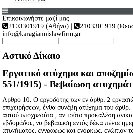
Επικοινωνήστε μαζί μας
2103301919 (Αθήνα) |
2103301919 (Θεσσ
info@karagiannislawfirm.gr
Αστικό Δίκαιο
Εργατικό ατύχημα και αποζημί
551/1915) - Βεβαίωση ατυχημά
Αρθρο 10. Ο εργοδότης των εν άρθρ. 2 εργασι
επιχειρήσεων, ένθα συνέβη ατύχημα του άρθρ.
αυτού υποχρεούται, αν τούτο προκαλέση ανικα
εβδομάδος, να βεβαιώση εντός δέκα πέντε ημε
ατυχήματος, εγγράφως και ενόρκως, ενώπιον τ