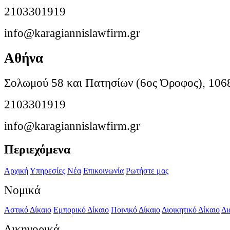
2103301919
info@karagiannislawfirm.gr
Αθήνα
Σολωμού 58 και Πατησίων (6ος Όροφος), 106
2103301919
info@karagiannislawfirm.gr
Περιεχόμενα
Αρχική
Υπηρεσίες
Νέα
Επικοινωνία
Ρωτήστε μας
Νομικά
Αστικό Δίκαιο
Εμπορικό Δίκαιο
Ποινικό Δίκαιο
Διοικητικό Δίκαιο
Δι
Δικηγορικά