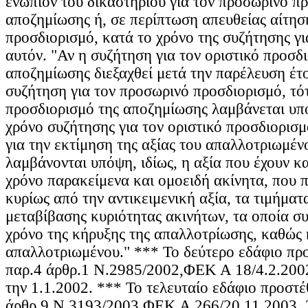
ενώπιον του δικαστηρίου για τον προσωρινό π
αποζημίωσης ή, σε περίπτωση απευθείας αίτηση
προσδιορισμό, κατά το χρόνο της συζήτησης γι
αυτόν. "Αν η συζήτηση για τον οριστικό προσδ
αποζημίωσης διεξαχθεί μετά την παρέλευση έτ
συζήτηση για τον προσωρινό προσδιορισμό, τότ
προσδιορισμό της αποζημίωσης λαμβάνεται υπ
χρόνο συζήτησης για τον οριστικό προσδιορισμ
για την εκτίμηση της αξίας του απαλλοτριωμέν
λαμβάνονται υπόψη, ιδίως, η αξία που έχουν κ
χρόνο παρακείμενα και ομοειδή ακίνητα, που π
κυρίως από την αντικειμενική αξία, τα τιμήμα
μεταβίβασης κυριότητας ακινήτων, τα οποία σ
χρόνο της κήρυξης της απαλλοτρίωσης, καθώς 
απαλλοτριωμένου." *** Το δεύτερο εδάφιο πρ
παρ.4 άρθρ.1 Ν.2985/2002,ΦΕΚ Α 18/4.2.200
την 1.1.2002. *** Το τελευταίο εδάφιο προστέ
άρθρ.9 Ν.3193/2003,ΦΕΚ Α 266/20.11.2003. 