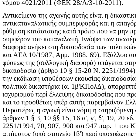
νόμου 4021/2011 (ΦΕΚ 28/Α/3-10-2011).
Αντικείμενο της αγωγής αυτής είναι η δικαστι
αντικαταναλωτικής συμπεριφοράς και η απαγόρ
ρύθμιση κατάστασης κατά τρόπο που να μην π
συμφέρον του καταναλωτή. Ενόψει των ανωτέρ
διαφορά ανήκει στη δικαιοδοσία των πολιτικών
και ΑΕΔ 10/1987, Αρμ. 1988. 69). Εξάλλου αυ
φύσεως της (συλλογική διαφορά) υπάγεται στη
δικαιοδοσία (άρθρο 10 § 15-20 Ν. 2251/1994) 
την εκδίκαση υποθέσεων εκουσίας δικαιοδοσίας
πολιτικά δικαστήρια (α. 1β'ΚΠολΔ), απορριπτ
ισχυρισμού περί έλλειψης δικαιοδοσίας που π
και το προσθέτως υπέρ αυτής παρεμβαίνον Ελλ
Περαιτέρω, η αγωγή είναι νόμιμη στηριζόμενη σ
άρθρων 1 § 3, 10 §§ 15, 16 α', γ', δ', 19, 20 εδ.
2251/1994, 70, 907, 908 και 947 παρ. 1 του 
αιτήματος (υπό στοιχείο 1β') περί υποχρέωσης 