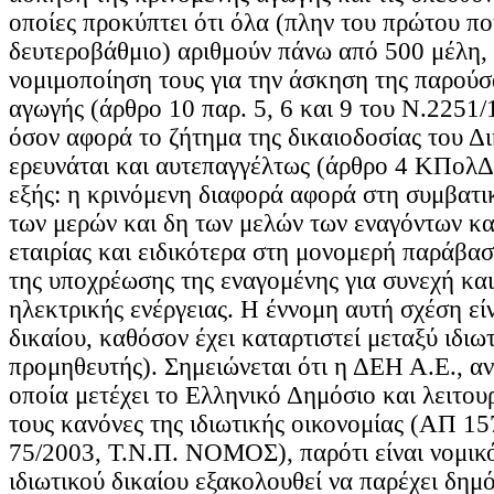
οποίες προκύπτει ότι όλα (πλην του πρώτου πο
δευτεροβάθμιο) αριθμούν πάνω από 500 μέλη,
νομιμοποίηση τους για την άσκηση της παρούσ
αγωγής (άρθρο 10 παρ. 5, 6 και 9 του Ν.2251/
όσον αφορά το ζήτημα της δικαιοδοσίας του Δ
ερευνάται και αυτεπαγγέλτως (άρθρο 4 ΚΠολΔ)
εξής: η κρινόμενη διαφορά αφορά στη συμβατι
των μερών και δη των μελών των εναγόντων κα
εταιρίας και ειδικότερα στη μονομερή παράβα
της υποχρέωσης της εναγομένης για συνεχή κα
ηλεκτρικής ενέργειας. Η έννομη αυτή σχέση είν
δικαίου, καθόσον έχει καταρτιστεί μεταξύ ιδιω
προμηθευτής). Σημειώνεται ότι η ΔΕΗ Α.Ε., α
οποία μετέχει το Ελληνικό Δημόσιο και λειτου
τους κανόνες της ιδιωτικής οικονομίας (ΑΠ 1
75/2003, Τ.Ν.Π. ΝΟΜΟΣ), παρότι είναι νομι
ιδιωτικού δικαίου εξακολουθεί να παρέχει δημ