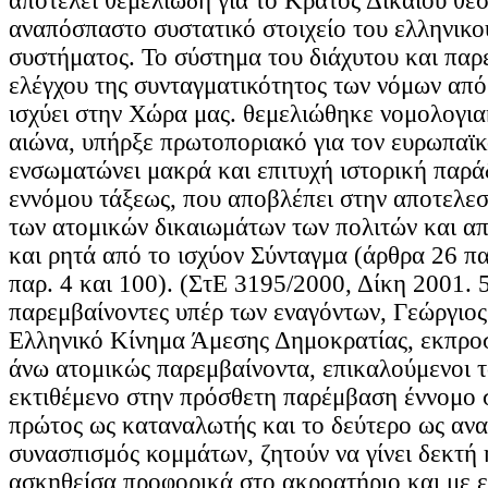
αποτελεί θεμελιώδη για το Κράτος Δικαίου θεσ
αναπόσπαστο συστατικό στοιχείο του ελληνικο
συστήματος. Το σύστημα του διάχυτου και παρ
ελέγχου της συνταγματικότητος των νόμων από
ισχύει στην Χώρα μας. θεμελιώθηκε νομολογια
αιώνα, υπήρξε πρωτοποριακό για τον ευρωπαϊκ
ενσωματώνει μακρά και επιτυχή ιστορική παρά
εννόμου τάξεως, που αποβλέπει στην αποτελε
των ατομικών δικαιωμάτων των πολιτών και α
και ρητά από το ισχύον Σύνταγμα (άρθρα 26 παρ
παρ. 4 και 100). (ΣτΕ 3195/2000, Δίκη 2001. 
παρεμβαίνοντες υπέρ των εναγόντων, Γεώργιο
Ελληνικό Κίνημα Άμεσης Δημοκρατίας, εκπρο
άνω ατομικώς παρεμβαίνοντα, επικαλούμενοι τ
εκτιθέμενο στην πρόσθετη παρέμβαση έννομο 
πρώτος ως καταναλωτής και το δεύτερο ως αν
συνασπισμός κομμάτων, ζητούν να γίνει δεκτή
ασκηθείσα προφορικά στο ακροατήριο και με 