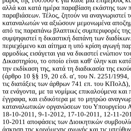
βάρος της 100.000 € για κάθε μία επιμέρους κ
αλλά και κατά ημέρα παραβίαση εκάστης των
παραβιάσεων. Τέλος, ζητούν να αναγνωριστεί 
καταναλωτών να αξιώσουν μεμονωμένα αποζημ
από τις παραπάνω βλαπτικές συμπεριφορές της
συμψηφιστεί η δικαστική δαπάνη των διαδίκων
περιεχόμενο και αίτημα η υπό κρίση αγωγή πα
αρμοδίως εισάγεται για να δικαστεί ενώπιον τ
Δικαστηρίου, το οποίο είναι καθ' ύλην και κατ
την εκδίκαση της, κατά τη διαδικασία της εκού
(άρθρο 10 §§ 19, 20 εδ. α', του Ν. 2251/1994
τις διατάξεις των άρθρων 741 επ. του ΚΠολΔ),
τα ενάγοντα, με τα νομίμως επικαλούμενα και
έγγραφα, και ειδικότερα με το μητρώο αναγνω
καταναλωτικών οργανώσεων του Υπουργείου Αν
18-10-2011, 9-1-2012, 17-10-2011, 12-11-201
10-2011 αποφάσεις των Διοικητικών συμβουλίω
άσκηση της κρινόμενης αγωγής και τις υπεύθυν