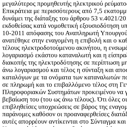
μεγαλύτερος προμηθευτής ηλεκτρικού ρεύματο
Επικράτεια με περισσότερους από 7,5 εκατομμ
δυνάμει της διάταξης του άρθρου 53 ν.4021/20
εκδοθείσας κατά νομοθετική εξουσιοδότηση υπ
10-2011 απόφασης του Αναπληρωτή Υπουργού
ανατέθηκε στην εναγομένη η επιβολή και ο κα
τέλους ηλεκτροδοτούμενου ακινήτου, η ενσωμ
λογαριασμό εκάστου καταναλωτή και η είσπραξ
διακοπής της ηλεκτροδότησης σε περίπτωση μ
άνω λογαριασμού και τέλος η σύνταξη και απο
καταλόγων με τα ονόματα των καταναλωτών π
σε πληρωμή και το επιβαλλόμενο τέλος στη Γε
Πληροφοριακών Συστημάτων προκειμένου να γί
βεβαίωση του (του ως άνω τέλους). Ότι όλες ο
επιβληθείσες υποχρεώσεις σε βάρος της εναγομ
παράνομες καθόσον οι προαναφερθείσες διατάξε
αυτές απορρέουν αντίκεινται στο Σύνταγμα κα