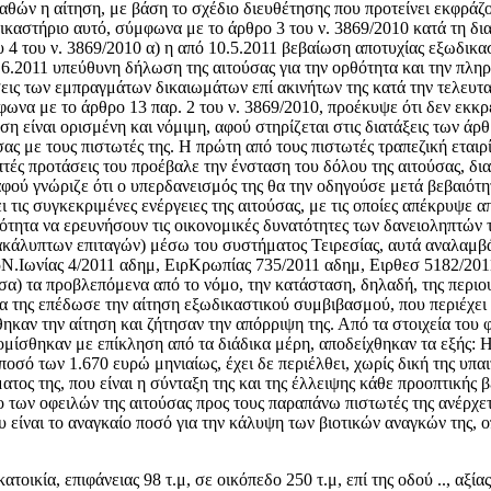
καθών η αίτηση, με βάση το σχέδιο διευθέτησης που προτείνει εκφράζο
ικαστήριο αυτό, σύμφωνα με το άρθρο 3 του ν. 3869/2010 κατά τη διαδ
υ 4 του ν. 3869/2010 α) η από 10.5.2011 βεβαίωση αποτυχίας εξωδικ
.6.2011 υπεύθυνη δήλωση της αιτούσας για την ορθότητα και την πλη
σεις των εμπραγμάτων δικαιωμάτων επί ακινήτων της κατά την τελευτα
ωνα με το άρθρο 13 παρ. 2 του ν. 3869/2010, προέκυψε ότι δεν εκκρε
 είναι ορισμένη και νόμιμη, αφού στηρίζεται στις διατάξεις των άρθρ
σας με τους πιστωτές της. Η πρώτη από τους πιστωτές τραπεζική εται
τές προτάσεις του προέβαλε την ένσταση του δόλου της αιτούσας, δια
ού γνώριζε ότι ο υπερδανεισμός της θα την οδηγούσε μετά βεβαιότητ
 τις συγκεκριμένες ενέργειες της αιτούσας, με τις οποίες απέκρυψε απ
τότητα να ερευνήσουν τις οικονομικές δυνατότητες των δανειοληπτώ
ακάλυπτων επιταγών) μέσω του συστήματος Τειρεσίας, αυτά αναλαμβά
ιρΝ.Ιωνίας 4/2011 αδημ, ΕιρΚρωπίας 735/2011 αδημ, Ειρθεσ 5182/201
ύσα) τα προβλεπόμενα από το νόμο, την κατάσταση, δηλαδή, της περιο
ύσα της επέδωσε την αίτηση εξωδικαστικού συμβιβασμού, που περιέχε
καν την αίτηση και ζήτησαν την απόρριψη της. Από τα στοιχεία του φ
μίσθηκαν με επίκληση από τα διάδικα μέρη, αποδείχθηκαν τα εξής: Η 
σό των 1.670 ευρώ μηνιαίως, έχει δε περιέλθει, χωρίς δική της υπαι
τος της, που είναι η σύνταξη της και της έλλειψης κάθε προοπτικής β
ολο των οφειλών της αιτούσας προς τους παραπάνω πιστωτές της ανέρχ
 είναι το αναγκαίο ποσό για την κάλυψη των βιοτικών αναγκών της,
ατοικία, επιφάνειας 98 τ.μ, σε οικόπεδο 250 τ.μ, επί της οδού .., α