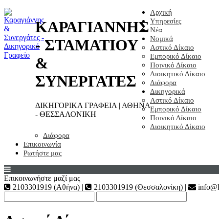
Αρχική
Υπηρεσίες
ΚΑΡΑΓΙΑΝΝΗΣ
Νέα
Νομικά
- ΣΤΑΜΑΤΙΟΥ
Αστικό Δίκαιο
Εμπορικό Δίκαιο
&
Ποινικό Δίκαιο
Διοικητικό Δίκαιο
ΣΥΝΕΡΓΑΤΕΣ
Διάφορα
Δικηγορικά
Αστικό Δίκαιο
ΔΙΚΗΓΟΡΙΚΑ ΓΡΑΦΕΙΑ | ΑΘΗΝΑ
Εμπορικό Δίκαιο
- ΘΕΣΣΑΛΟΝΙΚΗ
Ποινικό Δίκαιο
Διοικητικό Δίκαιο
Διάφορα
Επικοινωνία
Ρωτήστε μας
Επικοινωνήστε μαζί μας
2103301919 (Αθήνα) |
2103301919 (Θεσσαλονίκη) |
info@k