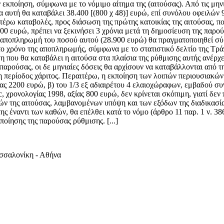
 εκποίηση, σύμφωνα με το νόμιμο αίτημα της (αιτούσας). Από τις μηνια
α αυτή θα καταβάλει 38.400 [(800 χ 48)] ευρώ, επί συνόλου οφειλών
έρω καταβολές, προς διάσωση της πρώτης κατοικίας της αιτούσας, π
900 ευρώ, πρέπει να ξεκινήσει 3 χρόνια μετά τη δημοσίευση της παρο
Η αποπληρωμή του ποσού αυτού (28.900 ευρώ) θα πραγματοποιηθεί σύμ
 το χρόνο της αποπληρωμής, σύμφωνα με το στατιστικό δελτίο της Τρ
ση που θα καταβάλει η αιτούσα στα πλαίσια της ρύθμισης αυτής ανέρχε
παρούσας, οι δε μηνιαίες δόσεις θα αρχίσουν να καταβάλλονται από τ
η περίοδος χάριτος. Περαιτέρω, η εκποίηση των λοιπών περιουσιακών σ
ας 2200 ευρώ, β) του 1/3 εξ αδιαιρέτου 4 ελαιοχώραφων, εμβαδού συν
ονολογίας 1998, αξίας 800 ευρώ, δεν κρίνεται σκόπιμη, γιατί δεν 
ών της αιτούσας, λαμβανομένων υπόψη και των εξόδων της διαδικασί
ς έναντι των καθών, θα επέλθει κατά το νόμο (άρθρο 11 παρ. 1 ν. 3
ποίησης της παρούσας ρύθμισης. [...]
εσσαλονίκη - Αθήνα