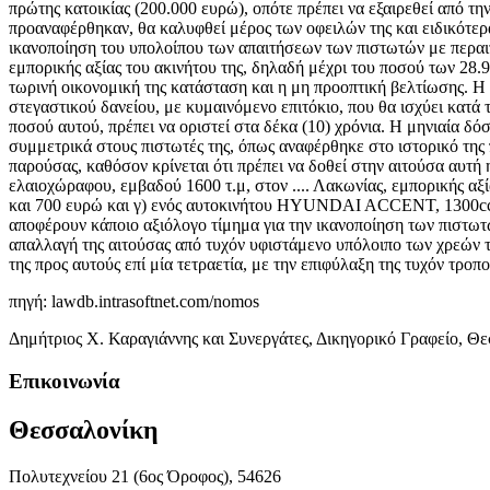
πρώτης κατοικίας (200.000 ευρώ), οπότε πρέπει να εξαιρεθεί από την
προαναφέρθηκαν, θα καλυφθεί μέρος των οφειλών της και ειδικότερ
ικανοποίηση του υπολοίπου των απαιτήσεων των πιστωτών με περαιτ
εμπορικής αξίας του ακινήτου της, δηλαδή μέχρι του ποσού των 28.
τωρινή οικονομική της κατάσταση και η μη προοπτική βελτίωσης. 
στεγαστικού δανείου, με κυμαινόμενο επιτόκιο, που θα ισχύει κατά
ποσού αυτού, πρέπει να οριστεί στα δέκα (10) χρόνια. Η μηνιαία δό
συμμετρικά στους πιστωτές της, όπως αναφέρθηκε στο ιστορικό της 
παρούσας, καθόσον κρίνεται ότι πρέπει να δοθεί στην αιτούσα αυτή 
ελαιοχώραφου, εμβαδού 1600 τ.μ, στον .... Λακωνίας, εμπορικής αξί
και 700 ευρώ και γ) ενός αυτοκινήτου HYUNDAI ACCENT, 1300cc, χρ
αποφέρουν κάποιο αξιόλογο τίμημα για την ικανοποίηση των πιστωτ
απαλλαγή της αιτούσας από τυχόν υφιστάμενο υπόλοιπο των χρεών τη
της προς αυτούς επί μία τετραετία, με την επιφύλαξη της τυχόν τροπο
πηγή: lawdb.intrasoftnet.com/nomos
Δημήτριος Χ. Καραγιάννης και Συνεργάτες, Δικηγορικό Γραφείο, Θ
Επικοινωνία
Θεσσαλονίκη
Πολυτεχνείου 21 (6ος Όροφος), 54626