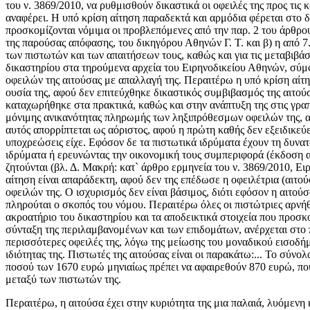
του ν. 3869/2010, να ρυθμισθούν δικαστικά οι οφειλές της προς τις 
αναφέρει. Η υπό κρίση αίτηση παραδεκτά και αρμόδια φέρεται στο δ
προσκομίζονται νόμιμα οι προβλεπόμενες από την παρ. 2 του άρθρο
της παρούσας απόφασης, του δικηγόρου Αθηνών Γ. Τ. και β) η από 7
των πιστωτών και των απαιτήσεων τους, καθώς και για τις μεταβιβά
δικαστηρίου στα τηρούμενα αρχεία του Ειρηνοδικείου Αθηνών, σύμφ
οφειλών της αιτούσας με απαλλαγή της. Περαιτέρω η υπό κρίση αίτηση
ουσία της, αφού δεν επιτεύχθηκε δικαστικός συμβιβασμός της αιτού
καταχωρήθηκε στα πρακτικά, καθώς και στην ανάπτυξη της στις γραπ
μόνιμης ανικανότητας πληρωμής των ληξιπρόθεσμων οφειλών της, αφ
αυτός απορρίπτεται ως αόριστος, αφού η πρώτη καθής δεν εξειδικεύει
υποχρεώσεις είχε. Εφόσον δε τα πιστωτικά ιδρύματα έχουν τη δυνα
ιδρύματα ή ερευνώντας την οικονομική τους συμπεριφορά (έκδοση 
ζητούνται (βλ. Δ. Μακρή: κατ` άρθρο ερμηνεία του ν. 3869/2010, Ε
αίτηση είναι απαράδεκτη, αφού δεν της επέδωσε η οφειλέτρια (αιτο
οφειλών της. Ο ισχυρισμός δεν είναι βάσιμος, διότι εφόσον η αιτο
πληρούται ο σκοπός του νόμου. Περαιτέρω όλες οι πιστώτριες αρνήθη
ακροατήριο του δικαστηρίου και τα αποδεικτικά στοιχεία που προσκο
σύνταξη της περιλαμβανομένων και των επιδομάτων, ανέρχεται στο πο
περισσότερες οφειλές της, λόγω της μείωσης του μοναδικού εισοδήμα
ιδιότητας της. Πιστωτές της αιτούσας είναι οι παρακάτω:... Το σύν
ποσού των 1670 ευρώ μηνιαίως πρέπει να αφαιρεθούν 870 ευρώ, που
μεταξύ των πιστωτών της.
Περαιτέρω, η αιτούσα έχει στην κυριότητα της μια παλαιά, λυόμενη κ