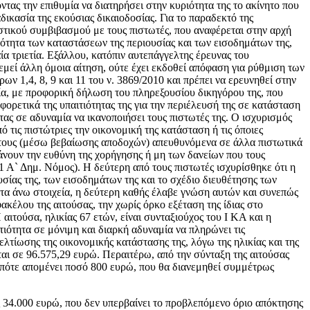
ντας την επιθυμία να διατηρήσει στην κυριότητα της το ακίνητο που
ικασία της εκούσιας δικαιοδοσίας. Για το παραδεκτό της
αστικού συμβιβασμού με τους πιστωτές, που αναφέρεται στην αρχή
ρότητα των καταστάσεων της περιουσίας και των εισοδημάτων της,
ία τριετία. Εξάλλου, κατόπιν αυτεπάγγελτης έρευνας του
μεί άλλη όμοια αίτηση, ούτε έχει εκδοθεί απόφαση για ρύθμιση των
ων 1,4, 8, 9 και 11 του ν. 3869/2010 και πρέπει να ερευνηθεί στην
ρία, με προφορική δήλωση του πληρεξουσίου δικηγόρου της, που
φορετικά της υπαιτιότητας της για την περιέλευσή της σε κατάσταση
ας σε αδυναμία να ικανοποιήσει τους πιστωτές της. Ο ισχυρισμός
ό τις πιστώτριες την οικονομική της κατάσταση ή τις όποιες
ν τους (μέσω βεβαίωσης αποδοχών) απευθυνόμενα σε άλλα πιστωτικά
νουν την ευθύνη της χορήγησης ή μη των δανείων που τους
1 Α` Δημ. Νόμος). Η δεύτερη από τους πιστωτές ισχυρίσθηκε ότι η
υσίας της, των εισοδημάτων της και το σχέδιο διευθέτησης των
ι τα άνω στοιχεία, η δεύτερη καθής έλαβε γνώση αυτών και συνεπώς
ακέλου της αιτούσας, την χωρίς όρκο εξέταση της ίδιας στο
αιτούσα, ηλικίας 67 ετών, είναι συνταξιούχος του Ι ΚΑ και η
τιότητα σε μόνιμη και διαρκή αδυναμία να πληρώνει τις
ελτίωσης της οικονομικής κατάστασης της, λόγω της ηλικίας και της
εται σε 96.575,29 ευρώ. Περαιτέρω, από την σύνταξη της αιτούσας
 οπότε απομένει ποσό 800 ευρώ, που θα διανεμηθεί συμμέτρως
ξίας 34.000 ευρώ, που δεν υπερβαίνει το προβλεπόμενο όριο απόκτησης