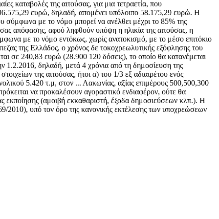
ίες καταβολές της αιτούσας, για μια τετραετία, που
 96.575,29 ευρώ, δηλαδή, απομένει υπόλοιπο 58.175,29 ευρώ. Η
ου σύμφωνα με το νόμο μπορεί να ανέλθει μέχρι το 85% της
ύσας απόφασης, αφού ληφθούν υπόψη η ηλικία της αιτούσας, η
φωνα με το νόμο εντόκως, χωρίς ανατοκισμό, με το μέσο επιτόκιο
άπεζας της Ελλάδος, ο χρόνος δε τοκοχρεωλυτικής εξόφλησης του
ται σε 240,83 ευρώ (28.900 120 δόσεις), το οποίο θα κατανέμεται
ην 1.2.2016, δηλαδή, μετά 4 χρόνια από τη δημοσίευση της
τοιχείων της αιτούσας, ήτοι α) του 1/3 εξ αδιαιρέτου ενός
ολικού 5.420 τ.μ, στον ... Λακωνίας, αξίας επιμέρους 500,500,300
πρόκειται να προκαλέσουν αγοραστικό ενδιαφέρον, ούτε θα
ας εκποίησης (αμοιβή εκκαθαριστή, έξοδα δημοσιεύσεων κλπ.). Η
869/2010), υπό τον όρο της κανονικής εκτέλεσης των υποχρεώσεων