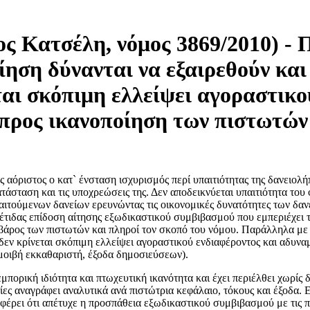
ς Κατσέλη, νόμος 3869/2010) - 
ηση δύνανται να εξαιρεθούν και 
ται σκόπιμη ελλείψει αγοραστικο
 προς ικανοποίηση των πιστωτών
αόριστος ο κατ` ένσταση ισχυρισμός περί υπαιτιότητας της δανειολήπ
ατάσταση και τις υποχρεώσεις της. Δεν αποδεικνύεται υπαιτιότητα το
ιτούμενων δανείων ερευνώντας τις οικονομικές δυνατότητες των δαν
τιδας επίδοση αίτησης εξωδικαστικού συμβιβασμού που εμπεριέχει τ
βάρος των πιστωτών και πληροί τον σκοπό του νόμου. Παράλληλα με τ
 δεν κρίνεται σκόπιμη ελλείψει αγοραστικού ενδιαφέροντος και αδυνα
μοιβή εκκαθαριστή, έξοδα δημοσιεύσεων).
ει εμπορική ιδιότητα και πτωχευτική ικανότητα και έχει περιέλθει χω
ίες αναγράφει αναλυτικά ανά πιστώτρια κεφάλαιο, τόκους και έξοδα. Ε
φέρει ότι απέτυχε η προσπάθεια εξωδικαστικού συμβιβασμού με τις πισ