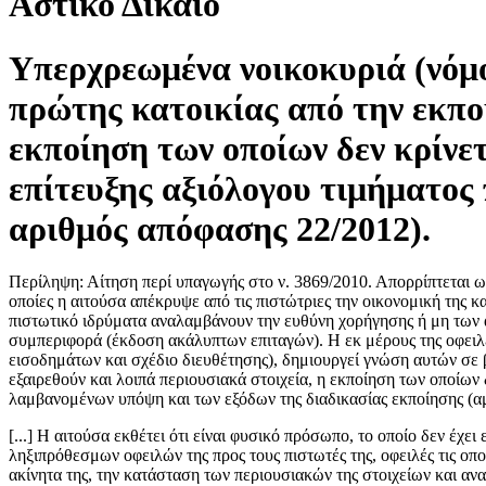
Αστικό Δίκαιο
Υπερχρεωμένα νοικοκυριά (νόμο
πρώτης κατοικίας από την εκποί
εκποίηση των οποίων δεν κρίνε
επίτευξης αξιόλογου τιμήματος
αριθμός απόφασης 22/2012).
Περίληψη: Αίτηση περί υπαγωγής στο ν. 3869/2010. Απορρίπτεται ως 
οποίες η αιτούσα απέκρυψε από τις πιστώτριες την οικονομική της κ
πιστωτικό ιδρύματα αναλαμβάνουν την ευθύνη χορήγησης ή μη των α
συμπεριφορά (έκδοση ακάλυπτων επιταγών). Η εκ μέρους της οφειλέ
εισοδημάτων και σχέδιο διευθέτησης), δημιουργεί γνώση αυτών σε 
εξαιρεθούν και λοιπά περιουσιακά στοιχεία, η εκποίηση των οποίων
λαμβανομένων υπόψη και των εξόδων της διαδικασίας εκποίησης (α
[...] Η αιτούσα εκθέτει ότι είναι φυσικό πρόσωπο, το οποίο δεν έχ
ληξιπρόθεσμων οφειλών της προς τους πιστωτές της, οφειλές τις οπο
ακίνητα της, την κατάσταση των περιουσιακών της στοιχείων και ανα