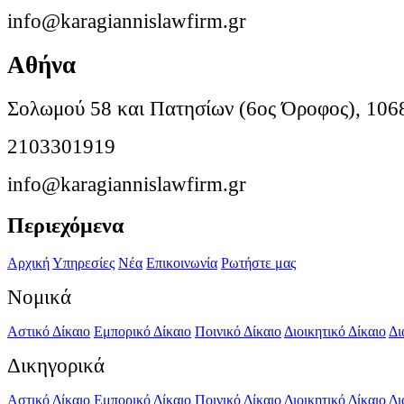
info@karagiannislawfirm.gr
Αθήνα
Σολωμού 58 και Πατησίων (6ος Όροφος), 106
2103301919
info@karagiannislawfirm.gr
Περιεχόμενα
Αρχική
Υπηρεσίες
Νέα
Επικοινωνία
Ρωτήστε μας
Νομικά
Αστικό Δίκαιο
Εμπορικό Δίκαιο
Ποινικό Δίκαιο
Διοικητικό Δίκαιο
Δι
Δικηγορικά
Αστικό Δίκαιο
Εμπορικό Δίκαιο
Ποινικό Δίκαιο
Διοικητικό Δίκαιο
Δι