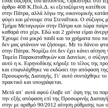
είναι σύζυγος του αιτούντος. Ορκίστηκε στο Ι
άρθρο 408 Κ.Πολ.Δ. κι εξεταζόμενη κατέθεσε 
στην Πάτρα, αλλά λόγω της οικονομικής κατάσ
φύγει και μένουμε στα Στεναΐτικα. Ο σύζυγος 
Τμήμα Μεταγωγών στην Πάτρα και τώρα παίρν
καθαρά στο χέρι. Εδώ και 2 χρόνια είμαι άνερ
Έχουμε ένα μικρό παιδί και τα χρήματα που πα
δεν μας φτάνουν να ζήσουμε. Με το δάνειο φτιά
στην Πάτρα. Νομίζω ότι δεν έχει κάνει αίτηση 
Ταμείο Παρακαταθηκών και Δανείων, ο σύζυγο
αυτό η κ. Ειρηνοδίκης κήρυξε το τέλος της πρ
και επιφυλάχθηκε να εκδώσει την απόφαση της 
Προσωρινής Διαταγής. Γι` αυτό συντάχθηκε τ
πρακτικό και υπογράφεται.
Μετά απ` αυτά αφού έλαβε υπ` όψη της τα πα
την εξής απόφαση επί της Προσωρινής Διαταγή
στην με αριθμό 90/2012 αίτηση ρύθμισης των ο