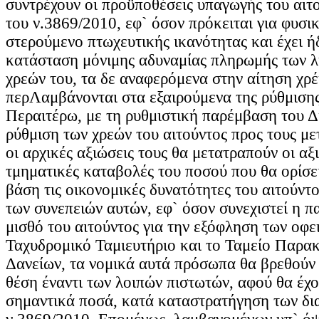
συντρέχουν οι προϋποθέσεις υπαγωγής του αιτ
του ν.3869/2010, εφ` όσον πρόκειται για φυσ
στερούμενο πτωχευτικής ικανότητας και έχει ή
κατάσταση μόνιμης αδυναμίας πληρωμής των 
χρεών του, τα δε αναφερόμενα στην αίτηση χρέ
περΛαμβάνονται στα εξαιρούμενα της ρύθμισης
Περαιτέρω, με τη ρυθμιστική παρέμβαση του Δ
ρύθμιση των χρεών του αιτούντος προς τους με
οι αρχικές αξιώσεις τους θα μετατραπούν oι αξι
τμηματικές καταβολές του ποσού που θα ορίσε
βάση τις οικονομικές δυνατότητες του αιτούντ
των συνεπειών αυτών, εφ` όσον συνεχιστεί η 
μισθό του αιτούντος για την εξόφληση των οφε
Ταχυδρομικό Ταμιευτήριο και το Ταμείο Παρα
Δανείων, τα νομικά αυτά πρόσωπα θα βρεθούν
θέση έναντι των λοιπών πιστωτών, αφού θα έχο
σημαντικά ποσά, κατά καταστρατήγηση των δι