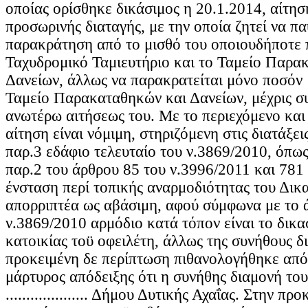
οποίας ορίσθηκε δικάσιμος η 20.1.2014, αίτη
προσωρινής διαταγής, με την οποία ζητεί να π
παρακράτηση από το μισθό του οποιουδήποτε 
Ταχυδρομικό Ταμιευτήριο και το Ταμείο Παρα
Δανείων, άλλως να παρακρατείται μόνο ποσό
Ταμείο Παρακαταθηκών και Δανείων, μέχρις σ
ανωτέρω αιτήσεως του. Με το περιεχόμενο και 
αίτηση είναι νόμιμη, στηριζόμενη στις διατάξε
παρ.3 εδάφιο τελευταίο του ν.3869/2010, όπω
παρ.2 του άρθρου 85 του ν.3996/2011 και 781
ένσταση περί τοπικής αναρμοδιότητας του Δικα
απορριπτέα ως αβάσιμη, αφού σύμφωνα με το 
ν.3869/2010 αρμόδιο κατά τόπον είναι το δικα
κατοικίας τοϋ οφειλέτη, άλλως της συνήθους δ
προκειμένη δε περίπτωση πιθανολογήθηκε από
μάρτυρος απόδειξης ότι η συνήθης διαμονή του 
.................... Δήμου Δυτικής Αχαΐας. Στην π