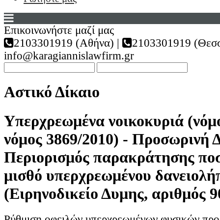
Επικοινωνήστε μαζί μας
2103301919 (Αθήνα) |
2103301919 (Θεσσ
info@karagiannislawfirm.gr
Αστικό Δίκαιο
Υπερχρεωμένα νοικοκυριά (νόμ
νόμος 3869/2010) - Προσωρινή 
Περιορισμός παρακράτησης ποσ
μισθό υπερχρεωμένου δανειολή
(Ειρηνοδικείο Δυμης, αριθμός 9
Ρύθμιση οφειλών υπερχρεωμένων φυσικών πρ