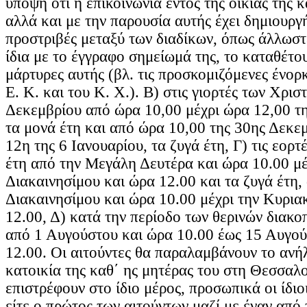
υπόψη ότι η επικοινωνία εντός της οικίας της κ
αλλά και με την παρουσία αυτής έχει δημιουργή
προστριβές μεταξύ των διαδίκων, όπως άλλωστ
ίδια με το έγγραφο σημείωμά της, το καταθέτουν
μάρτυρες αυτής (βλ. τις προσκομιζόμενες ένορ
Ε. Κ. και του Κ. Χ.). Β) στις γιορτές των Χρι
Δεκεμβρίου από ώρα 10,00 μέχρι ώρα 12,00 τ
τα μονά έτη και από ώρα 10,00 της 30ης Δεκε
12η της 6 Ιανουαρίου, τα ζυγά έτη, Γ) τις εορτ
έτη από την Μεγάλη Δευτέρα και ώρα 10.00 μέ
Διακαινησίμου και ώρα 12.00 και τα ζυγά έτη,
Διακαινησίμου και ώρα 10.00 μέχρι την Κυρια
12.00, Δ) κατά την περίοδο των θερινών διακο
από 1 Αυγούστου και ώρα 10.00 έως 15 Αυγού
12.00. Οι αιτούντες θα παραλαμβάνουν το ανή
κατοικία της καθ΄ ης μητέρας του στη Θεσσαλο
επιστρέφουν στο ίδιο μέρος, προσωπικά οι ίδιοι
είτε ο πρώτος των αιτούντων μαζί με έναν από τ