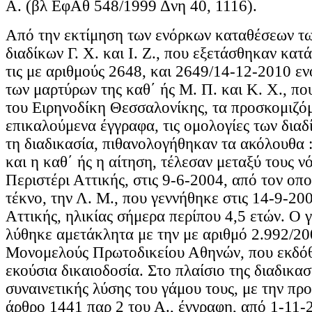
Α. (βλ ΕφΑθ 548/1999 Δνη 40, 1116).
Από την εκτίμηση των ενόρκων καταθέσεων τ
διαδίκων Γ. Χ. και Ι. Ζ., που εξετάσθηκαν κατ
τις με αριθμούς 2648, και 2649/14-12-2010 
των μαρτύρων της καθ΄ ής Μ. Π. και Κ. Χ., π
του Ειρηνοδίκη Θεσσαλονίκης, τα προσκομιζό
επικαλούμενα έγγραφα, τις ομολογίες των διαδ
τη διαδικασία, πιθανολογήθηκαν τα ακόλουθα 
και η καθ΄ ής η αίτηση, τέλεσαν μεταξύ τους ν
Περιστέρι Αττικής, στις 9-6-2004, από τον οπ
τέκνο, την Λ. Μ., που γεννήθηκε στις 14-9-20
Αττικής, ηλικίας σήμερα περίπου 4,5 ετών. Ο 
λύθηκε αμετάκλητα με την με αριθμό 2.992/2
Μονομελούς Πρωτοδικείου Αθηνών, που εκδόθ
εκούσια δικαιοδοσία. Στο πλαίσιο της διαδικασ
συναινετικής λύσης του γάμου τους, με την πρ
άρθρο 1441 παρ 2 του Α., έγγραφη, από 1-11-