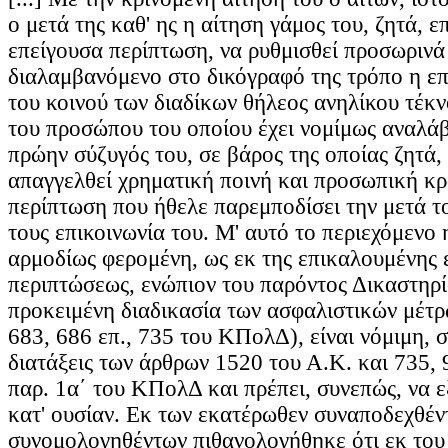
ο μετά της καθ' ης η αίτηση γάμος του, ζητά, 
επείγουσα περίπτωση, να ρυθμισθεί προσωρινά
διαλαμβανόμενο στο δικόγραφό της τρόπο η επ
του κοινού των διαδίκων θήλεος ανηλίκου τέκν
του προσώπου του οποίου έχει νομίμως αναλάβε
πρώην σύζυγός του, σε βάρος της οποίας ζητά, 
απαγγελθεί χρηματική ποινή και προσωπική κρ
περίπτωση που ήθελε παρεμποδίσει την μετά τ
τους επικοινωνία του. Μ' αυτό το περιεχόμενο 
αρμοδίως φερομένη, ως εκ της επικαλουμένης 
περιπτώσεως, ενώπιον του παρόντος Δικαστηρί
προκειμένη διαδικασία των ασφαλιστικών μέτρ
683, 686 επ., 735 του ΚΠολΔ), είναι νόμιμη, σ
διατάξεις των άρθρων 1520 του Α.Κ. και 735, 
παρ. 1α΄ του ΚΠολΔ και πρέπει, συνεπώς, να ε
κατ' ουσίαν. Εκ των εκατέρωθεν συναποδεχθέν
συνομολογηθέντων πιθανολογήθηκε ότι εκ του