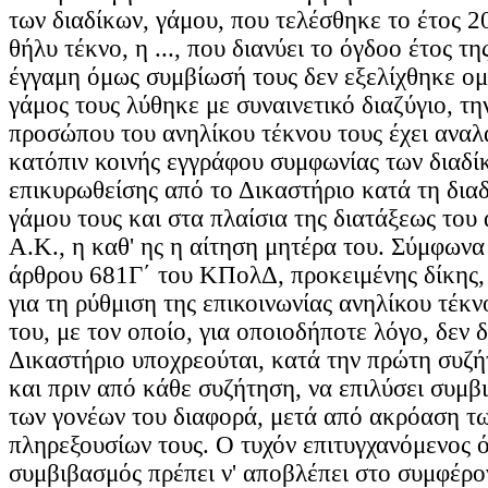
των διαδίκων, γάμου, που τελέσθηκε το έτος 
θήλυ τέκνο, η ..., που διανύει το όγδοο έτος τη
έγγαμη όμως συμβίωσή τους δεν εξελίχθηκε ομ
γάμος τους λύθηκε με συναινετικό διαζύγιο, τη
προσώπου του ανηλίκου τέκνου τους έχει αναλά
κατόπιν κοινής εγγράφου συμφωνίας των διαδί
επικυρωθείσης από το Δικαστήριο κατά τη δια
γάμου τους και στα πλαίσια της διατάξεως του
Α.Κ., η καθ' ης η αίτηση μητέρα του. Σύμφωνα
άρθρου 681Γ΄ του ΚΠολΔ, προκειμένης δίκης,
για τη ρύθμιση της επικοινωνίας ανηλίκου τέκν
του, με τον οποίο, για οποιοδήποτε λόγο, δεν δ
Δικαστήριο υποχρεούται, κατά την πρώτη συζή
και πριν από κάθε συζήτηση, να επιλύσει συμβ
των γονέων του διαφορά, μετά από ακρόαση τω
πληρεξουσίων τους. Ο τυχόν επιτυγχανόμενος ό
συμβιβασμός πρέπει ν' αποβλέπει στο συμφέρο