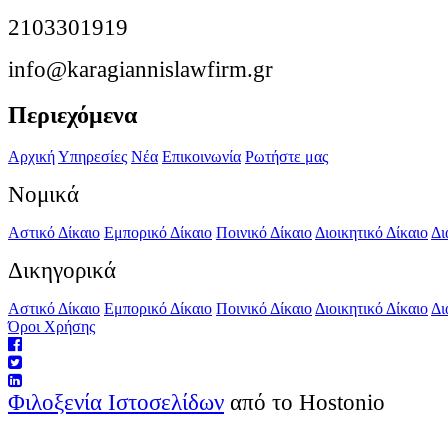
2103301919
info@karagiannislawfirm.gr
Περιεχόμενα
Αρχική
Υπηρεσίες
Νέα
Επικοινωνία
Ρωτήστε μας
Νομικά
Αστικό Δίκαιο
Εμπορικό Δίκαιο
Ποινικό Δίκαιο
Διοικητικό Δίκαιο
Δι
Δικηγορικά
Αστικό Δίκαιο
Εμπορικό Δίκαιο
Ποινικό Δίκαιο
Διοικητικό Δίκαιο
Δι
Όροι Χρήσης
Φιλοξενία Ιστοσελίδων
από το Hostonio