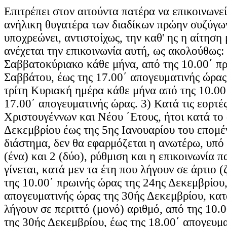
Επιτρέπει στον αιτούντα πατέρα να επικοινωνε
ανήλικη θυγατέρα των διαδίκων πρώην συζύγων,
υποχρεώνει, αντιστοίχως, την καθ' ης η αίτηση 
ανέχεται την επικοινωνία αυτή, ως ακολούθως:
Σαββατοκύριακο κάθε μήνα, από της 10.00΄ π
Σαββάτου, έως της 17.00΄ απογευματινής ώρας
τρίτη Κυριακή ημέρα κάθε μήνα από της 10.00΄
17.00΄ απογευματινής ώρας. 3) Κατά τις εορτέ
Χριστουγέννων και Νέου ΄Ετους, ήτοι κατά το
Δεκεμβρίου έως της 5ης Ιανουαρίου του επομέ
διάστημα, δεν θα εφαρμόζεται η ανωτέρω, υπό 
(ένα) και 2 (δύο), ρύθμιση και η επικοινωνία 
γίνεται, κατά μεν τα έτη που λήγουν σε άρτιο (
της 10.00΄ πρωινής ώρας της 24ης Δεκεμβρίου,
απογευματινής ώρας της 30ής Δεκεμβρίου, κατ
λήγουν σε περιττό (μονό) αριθμό, από της 10.
της 30ής Δεκεμβρίου, έως της 18.00΄ απογευμα