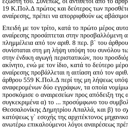
εξώστη του. Συνεπώς, οι αντίθετοι από το άρθρ
19 Κ.Πολ.Δ πρώτος και δεύτερος των προσθέ
αναίρεσης, πρέπει να απορριφθούν ως αβάσιμοι
Επειδή με τον τρίτο, κατά το πρώτο μέρος αυτ
αναίρεσης προσάπτεται στην προσβαλλόμενη 
πλημμέλεια από τον αριθ. 8 περ. β` του άρθρο
συνίσταται στη μη λήψη υπόψη του συνόλου τ
στην ένδικη αγωγή περιστατικών, που προσδιόρ
ακίνητο, ενώ με τον ίδιο, κατά το δεύτερο μέρ
αναίρεσης προβάλλεται η αιτίαση από τον αριθ.
άρθρου 559 Κ.Πολ.Δ περί της μη λήψεως υπό
αναφερομένων δύο εγγράφων, τα οποία νομίμω
προσκόμισε ο αναιρεσείων προς απόδειξη της 
συγκεκριμένα α) το ... προσύμφωνο του συμβ
Θεσσαλονίκης Δημητρίου Απαλλά, και β) το σ
κατόψεως γ` εσοχής της αρχιτέκτονος μηχανικού
ανωτέρω επικαλούμενοι λόγοι αναιρέσεως πρέ