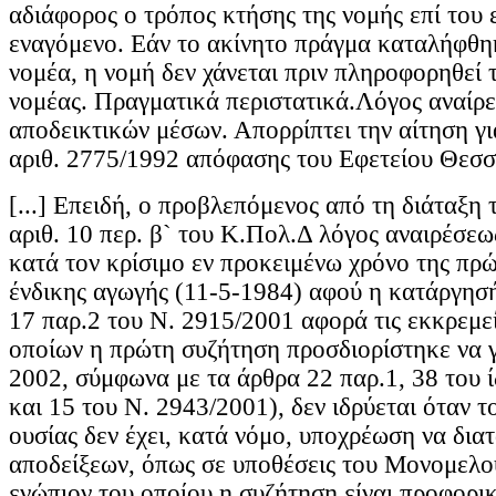
αδιάφορος ο τρόπος κτήσης της νομής επί του 
εναγόμενο. Εάν το ακίνητο πράγμα καταλήφθηκ
νομέα, η νομή δεν χάνεται πριν πληροφορηθεί
νομέας. Πραγματικά περιστατικά.Λόγος αναίρ
αποδεικτικών μέσων. Απορρίπτει την αίτηση γι
αριθ. 2775/1992 απόφασης του Εφετείου Θεσσ
[...] Επειδή, ο προβλεπόμενος από τη διάταξη
αριθ. 10 περ. β` του Κ.Πολ.Δ λόγος αναιρέσεως
κατά τον κρίσιμο εν προκειμένω χρόνο της πρ
ένδικης αγωγής (11-5-1984) αφού η κατάργησή
17 παρ.2 του Ν. 2915/2001 αφορά τις εκκρεμε
οποίων η πρώτη συζήτηση προσδιορίστηκε να γί
2002, σύμφωνα με τα άρθρα 22 παρ.1, 38 του 
και 15 του Ν. 2943/2001), δεν ιδρύεται όταν τ
ουσίας δεν έχει, κατά νόμο, υποχρέωση να διατ
αποδείξεων, όπως σε υποθέσεις του Μονομελο
ενώπιον του οποίου η συζήτηση είναι προφορική