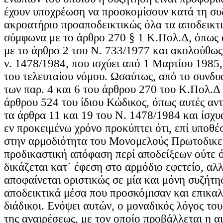
έχουν υποχρέωση να προσκομίσουν κατά τη συ
ακροατήριο προαποδεικτικώς όλα τα αποδεικτι
σύμφωνα με το άρθρο 270 § 1 Κ.Πολ.Δ, όπως 
με το άρθρο 2 του Ν. 733/1977 και ακολούθως
ν. 1478/1984, που ισχύει από 1 Μαρτίου 1985,
του τελευταίου νόμου. Ωσαύτως, από το συνδυ
των παρ. 4 και 6 του άρθρου 270 του Κ.Πολ.Δ 
άρθρου 524 του ίδιου Κώδικος, όπως αυτές αν
τα άρθρα 11 και 19 του Ν. 1478/1984 και ίσχυ
εν προκειμένω χρόνο προκύπτει ότι, επί υποθ
στην αρμοδιότητα του Μονομελούς Πρωτοδικείο
προδικαστική απόφαση περί αποδείξεων ούτε 
δικάζεται κατ` έφεση στο αρμόδιο εφετείο, αλ
αποφαίνεται οριστικώς σε μία και μόνη συζήτη
αποδεικτικά μέσα που προσκόμισαν και επικα
διάδικοι. Ενόψει αυτών, ο μοναδικός λόγος το
της αναιρέσεως, με τον οποίο προβάλλεται η αι