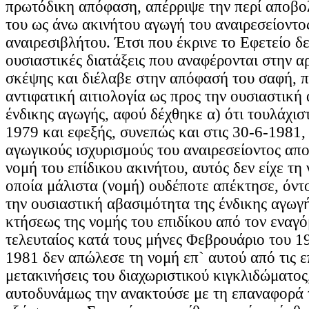
πρωτόδικη απόφαση, απέρριψε την περί αποβο
του ως άνω ακινήτου αγωγή του αναιρεσείοντο
αναιρεσιβλήτου. Έτσι που έκρινε το Εφετείο δε
ουσιαστικές διατάξεις που αναφέρονται στην α
σκέψης και διέλαβε στην απόφασή του σαφή, π
αντιφατική αιτιολογία ως προς την ουσιαστική
ένδικης αγωγής, αφού δέχθηκε α) ότι τουλάχισ
1979 και εφεξής, συνεπώς και στις 30-6-1981,
αγωγικούς ισχυρισμούς του αναιρεσείοντος απ
νομή του επίδικου ακινήτου, αυτός δεν είχε τη
οποία μάλιστα (νομή) ουδέποτε απέκτησε, όντ
την ουσιαστική αβασιμότητα της ένδικης αγωγ
κτήσεως της νομής του επιδίκου από τον εναγόμ
τελευταίος κατά τους μήνες Φεβρουάριο του 19
1981 δεν απώλεσε τη νομή επ` αυτού από τις 
μετακινήσεις του διαχωριστικού κιγκλιδώματος
αυτοδυνάμως την ανακτούσε με τη επαναφορά 