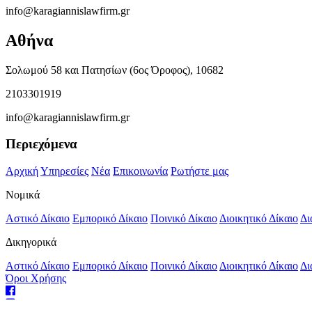
info@karagiannislawfirm.gr
Αθήνα
Σολωμού 58 και Πατησίων (6ος Όροφος), 10682
2103301919
info@karagiannislawfirm.gr
Περιεχόμενα
Αρχική
Υπηρεσίες
Νέα
Επικοινωνία
Ρωτήστε μας
Νομικά
Αστικό Δίκαιο
Εμπορικό Δίκαιο
Ποινικό Δίκαιο
Διοικητικό Δίκαιο
Δι
Δικηγορικά
Αστικό Δίκαιο
Εμπορικό Δίκαιο
Ποινικό Δίκαιο
Διοικητικό Δίκαιο
Δι
Όροι Χρήσης