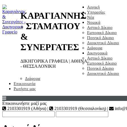
Αρχική
Υπηρεσίες
ΚΑΡΑΓΙΑΝΝΗΣ
Νέα
Νομικά
- ΣΤΑΜΑΤΙΟΥ
Αστικό Δίκαιο
Εμπορικό Δίκαιο
&
Ποινικό Δίκαιο
Διοικητικό Δίκαιο
ΣΥΝΕΡΓΑΤΕΣ
Διάφορα
Δικηγορικά
Αστικό Δίκαιο
ΔΙΚΗΓΟΡΙΚΑ ΓΡΑΦΕΙΑ | ΑΘΗΝΑ
Εμπορικό Δίκαιο
- ΘΕΣΣΑΛΟΝΙΚΗ
Ποινικό Δίκαιο
Διοικητικό Δίκαιο
Διάφορα
Επικοινωνία
Ρωτήστε μας
Επικοινωνήστε μαζί μας
2103301919 (Αθήνα) |
2103301919 (Θεσσαλονίκη) |
info@k