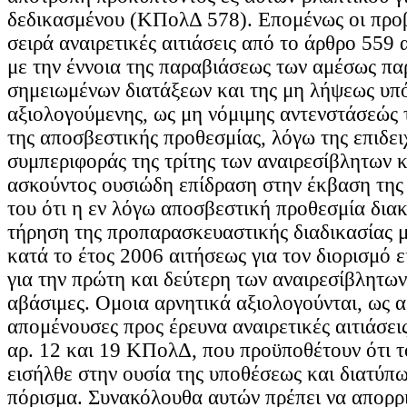
δεδικασμένου (ΚΠολΔ 578). Επομένως οι προ
σειρά αναιρετικές αιτιάσεις από το άρθρο 559
με την έννοια της παραβιάσεως των αμέσως π
σημειωμένων διατάξεων και της μη λήψεως υπ
αξιολογούμενης, ως μη νόμιμης αντενστάσεώς 
της αποσβεστικής προθεσμίας, λόγω της επιδει
συμπεριφοράς της τρίτης των αναιρεσίβλητων κ
ασκούντος ουσιώδη επίδραση στην έκβαση της 
του ότι η εν λόγω αποσβεστική προθεσμία δια
τήρηση της προπαρασκευαστικής διαδικασίας 
κατά το έτος 2006 αιτήσεως για τον διορισμό ε
για την πρώτη και δεύτερη των αναιρεσίβλητων
αβάσιμες. Ομοια αρνητικά αξιολογούνται, ως α
απομένουσες προς έρευνα αναιρετικές αιτιάσει
αρ. 12 και 19 ΚΠολΔ, που προϋποθέτουν ότι τ
εισήλθε στην ουσία της υποθέσεως και διατύπ
πόρισμα. Συνακόλουθα αυτών πρέπει να απορρι