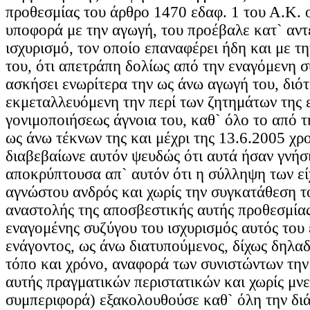
προθεσμίας του άρθρο 1470 εδαφ. 1 του Α.Κ. 
υποφορά με την αγωγή, του προέβαλε κατ` αντ
ισχυρισμό, τον οποίο επαναφέρει ήδη και με τ
του, ότι απετράπη δολίως από την εναγόμενη σ
ασκήσει ενωρίτερα την ως άνω αγωγή του, διότ
εκμεταλλευόμενη την περί των ζητημάτων της
γονιμοποιήσεως άγνοια του, καθ` όλο το από 
ως άνω τέκνων της και μέχρι της 13.6.2005 χρ
διαβεβαίωνε αυτόν ψευδώς ότι αυτά ήσαν γνήσι
αποκρύπτουσα απ` αυτόν ότι η σύλληψη των είχ
αγνώστου ανδρός και χωρίς την συγκατάθεση τ
αναστολής της αποσβεστικής αυτής προθεσμίας
εναγομένης συζύγου του ισχυρισμός αυτός του
ενάγοντος, ως άνω διατυπούμενος, δίχως δηλαδ
τόπο και χρόνο, αναφορά των συνιστώντων την
αυτής πραγματικών περιστατικών και χωρίς μνε
συμπεριφορά) εξακολουθούσε καθ` όλη την διά