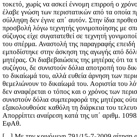
τοκετό, χωρίς να ασκεί έννομη επιρροή ο χρόν
έλαβε γνώση των περιστατικών από τα οποία π
σύλληψη δεν έγινε απ΄ αυτόν. Στην ίδια προθεσ
προσβολή λόγω τεχνητής γονιμοποίησης με σπ
σύζυγος είχε συγατατεθεί σε τεχνητή γονιμοπο
του σπέρμα. Αναστολή της παραγραφής επειδή
εμποδίστηκε στην άσκηση της αγωγής από δόλ
μητέρας. Οι διαβεβαιώσεις της μητέρας ότι τα τ
συζύγου, δε συνιστούν δόλια αποτροπή του δι
το δικαίωμά του, αλλά ευθεία άρνηση των περ
θεμελιώνουν το δικαίωμά του. Αοριστία του λό
δεν αναφέρεται ο τόπος και ο χρόνος των περι
συνιστούν δόλια συμπεριφορά της μητέρας ούτε
εξακολουθούσε καθόλη τη διάρκεια του τελευτ
Απορρίπτει αναίρεση κατά της υπ΄ αριθμ. 109
ΕφΑθ.
[...] Με την κρινόμενη 791/15-7-2009 αίτηση 