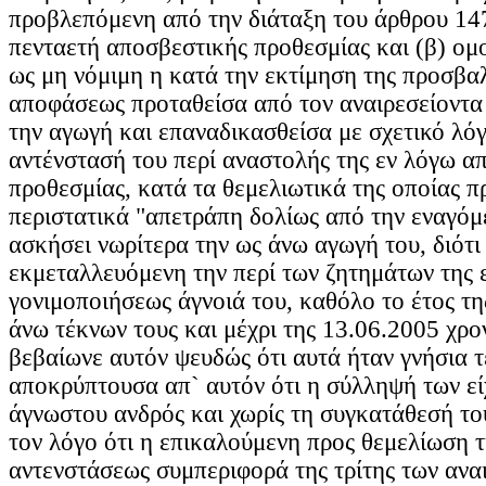
προβλεπόμενη από την διάταξη του άρθρου 14
πενταετή αποσβεστικής προθεσμίας και (β) ομο
ως μη νόμιμη η κατά την εκτίμηση της προσβα
αποφάσεως προταθείσα από τον αναιρεσείοντα
την αγωγή και επαναδικασθείσα με σχετικό λό
αντένστασή του περί αναστολής της εν λόγω α
προθεσμίας, κατά τα θεμελιωτικά της οποίας π
περιστατικά "απετράπη δολίως από την εναγόμ
ασκήσει νωρίτερα την ως άνω αγωγή του, διότι
εκμεταλλευόμενη την περί των ζητημάτων της
γονιμοποιήσεως άγνοιά του, καθόλο το έτος τ
άνω τέκνων τους και μέχρι της 13.06.2005 χρο
βεβαίωνε αυτόν ψευδώς ότι αυτά ήταν γνήσια τ
αποκρύπτουσα απ` αυτόν ότι η σύλληψή των είχ
άγνωστου ανδρός και χωρίς τη συγκατάθεσή του
τον λόγο ότι η επικαλούμενη προς θεμελίωση τ
αντενστάσεως συμπεριφορά της τρίτης των ανα