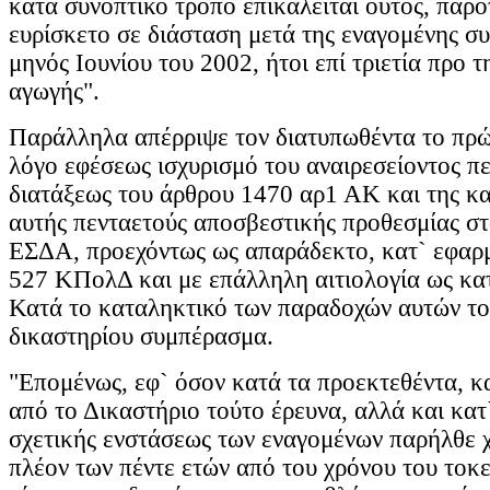
κατά συνοπτικό τρόπο επικαλείται ούτος, παρό
ευρίσκετο σε διάσταση μετά της εναγομένης σ
μηνός Ιουνίου του 2002, ήτοι επί τριετία προ 
αγωγής".
Παράλληλα απέρριψε τον διατυπωθέντα το πρώ
λόγο εφέσεως ισχυρισμό του αναιρεσείοντος πε
διατάξεως του άρθρου 1470 αρ1 ΑΚ και της κα
αυτής πενταετούς αποσβεστικής προθεσμίας στ
ΕΣΔΑ, προεχόντως ως απαράδεκτο, κατ` εφαρ
527 ΚΠολΔ και με επάλληλη αιτιολογία ως κατ
Κατά το καταληκτικό των παραδοχών αυτών το
δικαστηρίου συμπέρασμα.
"Επομένως, εφ` όσον κατά τα προεκτεθέντα, κ
από το Δικαστήριο τούτο έρευνα, αλλά και κατ
σχετικής ενστάσεως των εναγομένων παρήλθε 
πλέον των πέντε ετών από του χρόνου του τοκ