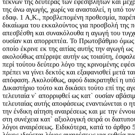
τέκνων της δευτέρας των εφεσιβλήτων και μέχ
της άνω αγωγής, χωρίς να ανασταλεί, η υπό το
εδαφ. 1 Α,Κ., προβλεπομένη προθεσμία, παρέπε
δικαίωμα του εκκαλούντος για προσβολή της 
απεσβέσθη και συνακόλουθα η αγωγή του τυγχ
ουσίαν και απορριπτέα. Το Πρωτοβάθμιο όμως 
οποίο έκρινε εκ της αιτίας αυτής την αγωγή ως
ακολούθως απέρριψε αυτήν ως τοιαύτη, έσφαλε
περί τούτου δεύτερο λόγο της κρινομένης εφέσ
πρέπει να γίνει δεκτός και εξαφανισθεί μετά τ
απόφαση. Ακολούθως, αφού διακρατηθεί η υπ
Δικαστήριο τούτο και δικάσει τούτο επί της αγ
τελευταία ν` απορριφθεί ως κατ` ουσίαν αβάσι
τελευταίας αυτής αποφάσεως εναντιώνεται ο η
την ένδικη αίτηση αναιρέσεως και με την έννο
στη συνέχεια κατ` αξιολογική σειρά οι διατυπο
λόγοι αναιρέσεως. Ειδικότερα, κατά το άρθρ
λόγος ιδρύεται λόγος αναιρέσεως για ευθεία π