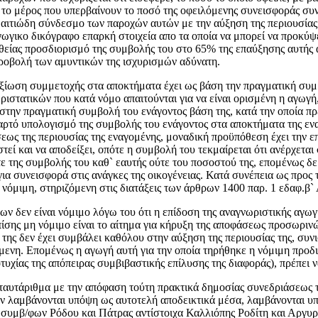
ά το μέρος που υπερβαίνουν το ποσό της οφειλόμενης συνεισφοράς σ
 αιτιώδη σύνδεσμο των παροχών αυτών με την αύξηση της περιουσίας 
γωγικο δικόγραφο επαρκή στοιχεία απο τα οποία να μπορεί να προκύ
υθείας προσδιορισμό της συμβολής του στο 65% της επαύξησης αυτής 
 προβολή των αμυντικών της ισχυρισμών αδύνατη.
αξίωση συμμετοχής στα αποκτήματα έχει ως βάση την πραγματική συμ
στατικών που κατά νόμο απαιτούνται για να είναι ορισμένη η αγωγή,
στην πραγματική συμβολή του ενάγοντος βάση της, κατά την οποία πρέ
μαρτό υπολογισμό της συμβολής του ενάγοντος στα αποκτήματα της ενα
εως της περιουσίας της εναγομένης, μοναδική προϋπόθεση έχει την ε
στεί και να αποδείξει, οπότε η συμβολή του τεκμαίρεται ότι ανέρχετα
τε της συμβολής του καθ` εαυτής ούτε του ποσοστού της, επομένως δε
 συνεισφορά στις ανάγκες της οικογένειας. Κατά συνέπεια ως προς 
αι νόμιμη, στηριζόμενη στις διατάξεις των άρθρων 1400 παρ. 1 εδαφ.β
ων δεν είναι νόμιμο λόγω του ότι η επίδοση της αναγνωριστικής αγωγ
Επίσης μη νόμιμο είναι το αίτημα για κήρυξη της αποφάσεως προσωριν
 της δεν έχει συμβάλει καθόλου στην αύξηση της περιουσίας της, συ
μενη. Επομένως η αγωγή αυτή για την οποία τηρήθηκε η νόμιμη προδι
υχίας της απόπειρας συμβιβαστικής επίλυσης της διαφοράς), πρέπει ν
α ταυτάριθμα με την απόφαση τούτη πρακτικά δημοσίας συνεδριάσεως 
ν λαμβάνονται υπόψη ως αυτοτελή αποδεικτικά μέσα, λαμβάνονται υπ
συμβ/φων Ρόδου και Πάτρας αντίστοιχα Καλλιόπης Ροδίτη και Αργυρώ