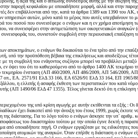
υμβολής, η αξία της και ο αιτιώδης σύνδεσμος αυτής με την αύξηση τ
ο στην παροχή κεφαλαίου με οποιαδήποτε μορφή, αλλά και στην παρο
αυτές δεν επιβάλλονται από την, κατά τα άρθρα 1389 και 1390 του Α
ων υπηρεσιών αυτών, μόνο κατά το μέρος που αυτές υπερβαίνουν το 
ορά του ποσού που συνεισέφερε ο ενάγων και η εν χρήμα αποτίμηση 
ς του, να συνεισφέρει στην αντιμετώπιση των οικογενειακών αναγκών 
ης συνεισφοράς του, συνιστούν συμβολή στην περιουσιακή επαύξηση τ
των αποκτημάτων, ο ενάγων θα δικαιούται το ένα τρίτο από την επαύξ
υτή, υπό την προϋπόθεση βέβαια της επικλήσεως και αποδείξεως τέτο
ε με τη συμβολή του ενάγοντος συζύγου μπορεί να προβάλλει μεταξύ ά
, εν όψει του ότι το καθιερούμενο από το άρθρο 1400 ΑΚ τεκμήριο τ
του τεκμηρίου ένσταση (ΑΠ 460/2009, ΑΠ 486/2009, ΑΠ 546/2009, 
 οπ., ΕΑ. 2571/91 ΕλΔ 33 166, ΕΑ 6526/91 ΕλΔ 33 164, ΕΠ 1965/88
Εξάλλου, η ελλιπής ή ασαφής έκθεση των περιστατικών που κατά νόμο 
υτής (ΑΠ 1490/06 ΕλΔ 47 1355). Τέλος γίνεται δεκτό ότι η επίκληση
ριεχομένου της υπό κρίση αγωγής με αυτήν εκτίθενται τα εξής : Οι δ
ιαδίκων έχει διακοπεί από την άνοιξη του έτους 1999, χωρίς έκτοτε 
η της διάστασης. Για το λόγο τούτο ο ενάγων άσκησε την υπ` αριθμ. 
ποφάσεως του δικαστηρίου τούτου με την οποία έγινε δεκτή η παραπ
ημα από οποιαδήποτε πηγή. Ο ενάγων εργαζόταν με τις ειδικότητες πο
οποίηση ατομικών της αναγκών. Όταν επήλθε η διάσταση ο ενάγων είχ