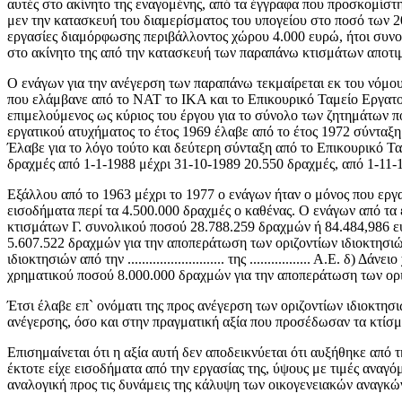
αυτές στο ακίνητο της εναγομένης, από τα έγγραφα που προσκομίστηκ
μεν την κατασκευή του διαμερίσματος του υπογείου στο ποσό των 20
εργασίες διαμόρφωσης περιβάλλοντος χώρου 4.000 ευρώ, ήτοι συνολ
στο ακίνητο της από την κατασκευή των παραπάνω κτισμάτων αποτι
Ο ενάγων για την ανέγερση των παραπάνω τεκμαίρεται εκ του νόμου 
που ελάμβανε από το NAT το ΙΚΑ και το Επικουρικό Ταμείο Εργατο
επιμελούμενος ως κύριος του έργου για το σύνολο των ζητημάτων πο
εργατικού ατυχήματος το έτος 1969 έλαβε από το έτος 1972 σύνταξ
Έλαβε για το λόγο τούτο και δεύτερη σύνταξη από το Επικουρικό Τ
δραχμές από 1-1-1988 μέχρι 31-10-1989 20.550 δραχμές, από 1-11
Εξάλλου από το 1963 μέχρι το 1977 ο ενάγων ήταν ο μόνος που εργαζ
εισοδήματα περί τα 4.500.000 δραχμές ο καθένας. Ο ενάγων από τ
κτισμάτων Γ. συνολικού ποσού 28.788.259 δραχμών ή 84.484,986 ε
5.607.522 δραχμών για την αποπεράτωση των οριζοντίων ιδιοκτησιών απ
ιδιοκτησιών από την ........................... της ................. Α.Ε. δ
χρηματικού ποσού 8.000.000 δραχμών για την αποπεράτωση των οριζοντ
Έτσι έλαβε επ` ονόματι της προς ανέγερση των οριζοντίων ιδιοκτησ
ανέγερσης, όσο και στην πραγματική αξία που προσέδωσαν τα κτίσμ
Επισημαίνεται ότι η αξία αυτή δεν αποδεικνύεται ότι αυξήθηκε από
έκτοτε είχε εισοδήματα από την εργασίας της, ύψους με τιμές ανα
αναλογική προς τις δυνάμεις της κάλυψη των οικογενειακών αναγκώ