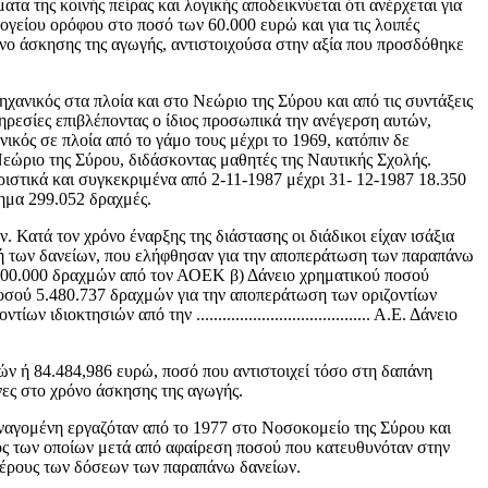
α της κοινής πείρας και λογικής αποδεικνύεται ότι ανέρχεται για
ογείου ορόφου στο ποσό των 60.000 ευρώ και για τις λοιπές
όνο άσκησης της αγωγής, αντιστοιχούσα στην αξία που προσδόθηκε
χανικός στα πλοία και στο Νεώριο της Σύρου και από τις συντάξεις
ρεσίες επιβλέποντας ο ίδιος προσωπικά την ανέγερση αυτών,
ικός σε πλοία από το γάμο τους μέχρι το 1969, κατόπιν δε
Νεώριο της Σύρου, διδάσκοντας μαθητές της Ναυτικής Σχολής.
ιστικά και συγκεκριμένα από 2-11-1987 μέχρι 31- 12-1987 18.350
ημα 299.052 δραχμές.
 Κατά τον χρόνο έναρξης της διάστασης οι διάδικοι είχαν ισάξια
μή των δανείων, που ελήφθησαν για την αποπεράτωση των παραπάνω
.100.000 δραχμών από τον ΑΟΕΚ β) Δάνειο χρηματικού ποσού
κού ποσού 5.480.737 δραχμών για την αποπεράτωση των οριζοντίων
 ιδιοκτησιών από την ........................................ Α.Ε. Δάνειο
ών ή 84.484,986 ευρώ, ποσό που αντιστοιχεί τόσο στη δαπάνη
νες στο χρόνο άσκησης της αγωγής.
 εναγομένη εργαζόταν από το 1977 στο Νοσοκομείο της Σύρου και
ρος των οποίων μετά από αφαίρεση ποσού που κατευθυνόταν στην
 μέρους των δόσεων των παραπάνω δανείων.