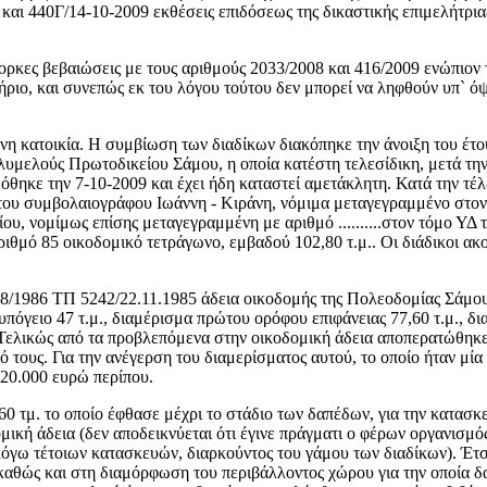
9 και 440Γ/14-10-2009 εκθέσεις επιδόσεως της δικαστικής επιμελήτρ
 ένορκες βεβαιώσεις με τους αριθμούς 2033/2008 και 416/2009 ενώπ
ο, και συνεπώς εκ του λόγου τούτου δεν μπορεί να ληφθούν υπ` όψη 
 κατοικία. Η συμβίωση των διαδίκων διακόπηκε την άνοιξη του έτους
ολυμελούς Πρωτοδικείου Σάμου, η οποία κατέστη τελεσίδικη, μετά τη
όθηκε την 7-10-2009 και έχει ήδη καταστεί αμετάκλητη. Κατά την τέλ
ο του συμβολαιογράφου Ιωάννη - Κιράνη, νόμιμα μεταγεγραμμένο στ
ου, νομίμως επίσης μεταγεγραμμένη με αριθμό ..........στον τόμο ΥΔ
αριθμό 85 οικοδομικό τετράγωνο, εμβαδού 102,80 τ.μ.. Οι διάδικοι 
μ. 8/1986 ΤΠ 5242/22.11.1985 άδεια οικοδομής της Πολεοδομίας Σάμου
πόγειο 47 τ.μ., διαμέρισμα πρώτου ορόφου επιφάνειας 77,60 τ.μ., δια
Τελικώς από τα προβλεπόμενα στην οικοδομική άδεια αποπερατώθηκε, 
ό τους. Για την ανέγερση του διαμερίσματος αυτού, το οποίο ήταν μία
 20.000 ευρώ περίπου.
60 τμ. το οποίο έφθασε μέχρι το στάδιο των δαπέδων, για την κατασ
ομική άδεια (δεν αποδεικνύεται ότι έγινε πράγματι ο φέρων οργανισμ
όγω τέτοιων κατασκευών, διαρκούντος του γάμου των διαδίκων). Έτσι
, καθώς και στη διαμόρφωση του περιβάλλοντος χώρου για την οποία