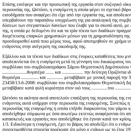
Επίσης εισέφερε και την προσωπική της εργασία στον συζυγικό οίκ
περιουσίας της. Ωστόσο, η εναγόμενη η οποία φέρει το σχετικό βάρ
εισοδήματα που αναφέρει ότι είχε από την εργασία της, και αποδει
υπερβαίνουν την παραπάνω υποχρέωση της για αναλογική της συμβολ
δόσεων των στεγαστικών δανείων που έλαβε για το σκοπό αυτό, με
της, η οποία με δεδομένο ότι και τα τρία τέκνα των διαδίκων πραγ
διοχέτευσης επαρκών χρηματικών μέσων για τη χρηματοδότηση της α
προσδιορισθεί κατά ποιο μέρος τους, αφού αποτιμηθούν σε χρήμα υπ
ενάγοντος στην ανέγερση της οικοδομής της.
Εξάλλου και τα τέκνα των διαδίκων στις ένορκες καταθέσεις που μ
αποδεικνύεται ότι η εναγόμενη μετά τη γέννηση του δικαιώματος το
συμβόλαιο του συμβολαιογράφου Σάμου Θεμιστοκλή Δημόπουλου νόμιμα
.....................θυγατέρα ....... και .................. την δεύτερη Οριζό
θυγατέρα ............... και .............. μεταβίβασε με γονική παρο
23458/13-6-2008: συμβόλαιο του συμβολαιογράφου Θεμιστοκλή Δημόπ
μεταβίβασε κατά ψιλή κυριότητα στον υιό τους ..............του .......
Ωστόσο τα ακίνητα αυτά αποτελούν επαύξηση της περιουσίας της εν
ενάγοντος αυτά υπήρχαν στην περιουσία της εναγομένης. Συνεπώς η
περιουσίας της εναγομένης η οποία επήλθε διαρκούντος του γάμου κ
αποδείχθηκε σύμφωνα με όσα ανωτέρω εκτενώς αναφέρονται ότι αποτ
κατασκευές και εργασίες που αποδείχθηκε ότι έγιναν κατά τον κρίσι
1/3. Ειδικότερα η εναγόμενη, έχει το βάρος να αποδείξει ότι ο εν
συνεκτιμηθέντα στοιχεία προέκυψε ότι μόνο ο ενάγων ως το έτος 197