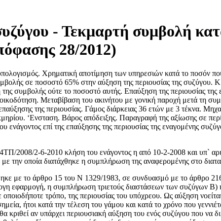
υζύγου - Τεκμαρτή συμβολή κατ
πόφασης 28/2012)
πολογισμός. Χρηματική αποτίμηση των υπηρεσιών κατά το ποσόν πο
υμβολής σε ποσοστό 65% στην αύξηση της περιουσίας της συζύγου. Κρ
ιξη της συμβολής ούτε το ποσοστό αυτής. Επαύξηση της περιουσίας τη
ροικοδότηση. Μεταβίβαση του ακινήτου με γονική παροχή μετά τη συ
 επαύξησης της περιουσίας. Γάμος διάρκειας 36 ετών με 3 τέκνα. Μη
κμηρίου. ‘Ενσταση. Βάρος απόδειξης. Παραγραφή της αξίωσης σε περ
 ενάγοντος επί της επαύξησης της περιουσίας της εναγομένης συζύγ
. 24ΤΠ/2008/2-6-2010 κλήση του ενάγοντος η από 10-2-2008 και υπ` α
, με την οποία διατάχθηκε η συμπλήρωση της αναφερομένης στο διατα
ηκε με το άρθρο 15 του Ν 1329/1983, σε συνδυασμό με το άρθρο 216 
λογη εφαρμογή, η συμπλήρωση τριετούς διαστάσεων των συζύγων Β) η
 οποιοδήποτε τρόπο, της περιουσίας του υπόχρεου. Ως αύξηση νοείτα
μεία, ήτοι κατά την τέλεση του γάμου και κατά το χρόνο που γεννιέ
θα κριθεί αν υπάρχει περιουσιακή αύξηση του ενός συζύγου που να δ