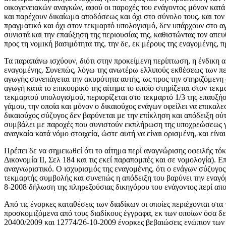
οικογενειακών αναγκών, αφού οι παροχές του ενάγοντος μόνον κατ
και παρέχουν δικαίωμα αποδόσεως και όχι στο σύνολο τους, και τον
πραγματικό και όχι στον τεκμαρτό υπολογισμό, δεν υπάρχουν στο α
συνιστά και την επαύξηση της περιουσίας της, καθιστώντας τον απε
προς τη νομική βασιμότητα της, την δε, εκ μέρους της εναγομένης,
Τα παραπάνω ισχύουν, διότι στην προκείμενη περίπτωση, η ένδικη 
εναγομένης. Συνεπώς, λόγω της ανωτέρω ελλιπούς εκθέσεως των περι
αγωγής συνεπάγεται την ακυρότητα αυτής, ως προς την στηριζόμενη 
αγωγή κατά το επικουρικό της αίτημα το οποίο στηρίζεται στον τεκ
τεκμαρτού υπολογισμού, περιορίζεται στο τεκμαρτό 1/3 της επαυξήσ
γάμου, την οποία και μόνον ο δικαιούχος ενάγων οφείλει να επικαλε
δικαιούχος σύζυγος δεν βαρύνεται με την επίκληση και απόδειξη ού
συμβάλει με παροχές που συνιστούν εκπλήρωση της υποχρεώσεως για
αναγκαία κατά νόμο στοιχεία, ώστε αυτή να είναι ορισμένη, και είν
Πρέπει δε να σημειωθεί ότι το αίτημα περί αναγνώρισης οφειλής τόκ
Δικονομία II, Σελ 184 και τις εκεί παραπομπές και σε νομολογία). 
αναγνωριστικό. Ο ισχυρισμός της εναγομένης, ότι ο ενάγων σύζυγος
τεκμαρτής συμβολής και συνεπώς η απόδειξη του βαρύνει την εναγό
8-2008 δήλωση της πληρεξούσιας δικηγόρου του ενάγοντος περί αποτ
Από τις ένορκες καταθέσεις των διαδίκων οι οποίες περιέχονται στ
προσκομιζόμενα από τους διαδίκους έγγραφα, εκ των οποίων όσα δε
20400/2009 και 12774/26-10-2009 ένορκες βεβαιώσεις ενώπιον των 