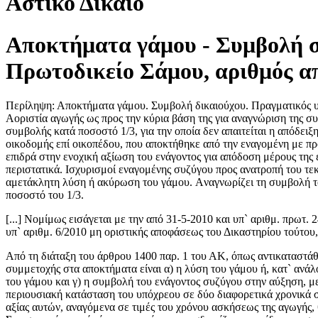
Αστικό Δίκαιο
Αποκτήματα γάμου - Συμβολή σ
Πρωτοδικείο Σάμου, αριθμός α
Περίληψη: Αποκτήματα γάμου. Συμβολή δικαιούχου. Πραγματικός υ
Αοριστία αγωγής ως προς την κύρια βάση της για αναγνώριση της σ
συμβολής κατά ποσοστό 1/3, για την οποία δεν απαιτείται η απόδε
οικοδομής επί οικοπέδου, που αποκτήθηκε από την εναγομένη με π
επιδρά στην ενοχική αξίωση του ενάγοντος για απόδοση μέρους της
περιστατικά. Ισχυρισμοί εναγομένης συζύγου προς ανατροπή του τε
αμετάκλητη λύση ή ακύρωση του γάμου. Aναγνωρίζει τη συμβολή του
ποσοστό του 1/3.
[...] Νομίμως εισάγεται με την από 31-5-2010 και υπ` αριθμ. πρωτ
υπ` αριθμ. 6/2010 μη οριστικής αποφάσεως του Δικαστηρίου τούτου
Από τη διάταξη του άρθρου 1400 παρ. 1 του ΑΚ, όπως αντικαταστάθ
συμμετοχής στα αποκτήματα είναι α) η λύση του γάμου ή, κατ` ανά
του γάμου και γ) η συμβολή του ενάγοντος συζύγου στην αύξηση, με
περιουσιακή κατάσταση του υπόχρεου σε δύο διαφορετικά χρονικά ση
αξίας αυτών, αναγόμενα σε τιμές του χρόνου ασκήσεως της αγωγής, 