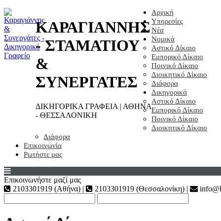
Αρχική
Υπηρεσίες
ΚΑΡΑΓΙΑΝΝΗΣ
Νέα
Νομικά
- ΣΤΑΜΑΤΙΟΥ
Αστικό Δίκαιο
Εμπορικό Δίκαιο
&
Ποινικό Δίκαιο
Διοικητικό Δίκαιο
ΣΥΝΕΡΓΑΤΕΣ
Διάφορα
Δικηγορικά
Αστικό Δίκαιο
ΔΙΚΗΓΟΡΙΚΑ ΓΡΑΦΕΙΑ | ΑΘΗΝΑ
Εμπορικό Δίκαιο
- ΘΕΣΣΑΛΟΝΙΚΗ
Ποινικό Δίκαιο
Διοικητικό Δίκαιο
Διάφορα
Επικοινωνία
Ρωτήστε μας
Επικοινωνήστε μαζί μας
2103301919 (Αθήνα) |
2103301919 (Θεσσαλονίκη) |
info@k