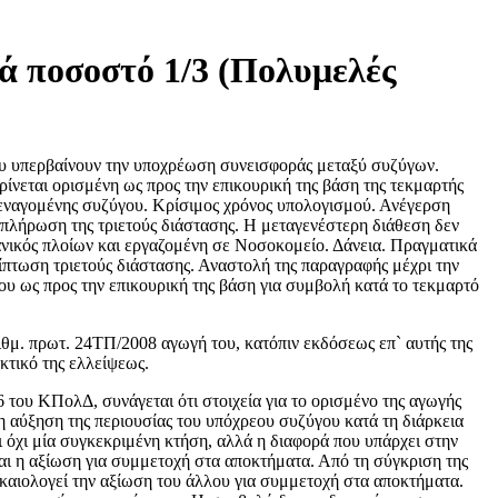
ά ποσοστό 1/3 (Πολυμελές
υ υπερβαίνουν την υποχρέωση συνεισφοράς μεταξύ συζύγων.
ίνεται ορισμένη ως προς την επικουρική της βάση της τεκμαρτής
ς εναγομένης συζύγου. Κρίσιμος χρόνος υπολογισμού. Ανέγερση
μπλήρωση της τριετούς διάστασης. Η μεταγενέστερη διάθεση δεν
χανικός πλοίων και εργαζομένη σε Νοσοκομείο. Δάνεια. Πραγματικά
ίπτωση τριετούς διάστασης. Αναστολή της παραγραφής μέχρι την
ου ως προς την επικουρική της βάση για συμβολή κατά το τεκμαρτό
ριθμ. πρωτ. 24ΤΠ/2008 αγωγή του, κατόπιν εκδόσεως επ` αυτής της
κτικό της ελλείψεως.
του ΚΠολΔ, συνάγεται ότι στοιχεία για το ορισμένο της αγωγής
 αύξηση της περιουσίας του υπόχρεου συζύγου κατά τη διάρκεια
ι όχι μία συγκεκριμένη κτήση, αλλά η διαφορά που υπάρχει στην
ται η αξίωση για συμμετοχή στα αποκτήματα. Από τη σύγκριση της
ικαιολογεί την αξίωση του άλλου για συμμετοχή στα αποκτήματα.