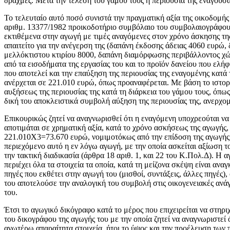
δραχμές. Μετά την τέλεση του γάμου τους η περιουσία της ενάγουσ
Το τελευταίο αυτό ποσό συνιστά την πραγματική αξία της οικοδομή
αριθμ. 13377/1982 προικοδοτήριο συμβόλαιο του συμβολαιογράφου 
εκτιθέμενα στην αγωγή με τιμές αναγόμενες στον χρόνο άσκησης τη
απαιτείτο για την ανέγερση της (δαπάνη έκδοσης άδειας 4060 ευρ
μελλόκτιστου κτιρίου 8000, δαπάνη διαμόρφωσης περιβάλλοντος χώρ
από τα εισοδήματα της εργασίας του και το προϊόν δανείου που ελήφ
που αποτελεί και την επαύξηση της περιουσίας της εναγομένης κατά
ανέρχεται σε 221.010 ευρώ, όπως προαναφέρεται. Με βάση το ιστορι
αυξήσεως της περιουσίας της κατά τη διάρκεια του γάμου τους, όπως
δική του αποκλειστικά συμβολή αύξηση της περιουσίας της, ανερχ
Επικουρικώς ζητεί να αναγνωρισθεί ότι η εναγόμενη υποχρεούται να 
αποτιμάται σε χρηματική αξία, κατά το χρόνο ασκήσεως της αγωγής,
221.010X3=73.670 ευρώ, νομιμοτόκως από την επίδοση της αγωγής.
περιεχόμενο αυτό η εν λόγω αγωγή, με την οποία ασκείται αξίωση τ
την τακτική διαδικασία (άρθρα 18 αριθ. 1, και 22 του Κ.Πολ.Δ). Η
περιέχει όλα τα στοιχεία τα οποία, κατά τη μείζονα σκέψη είναι ανα
πηγές που εκθέτει στην αγωγή του (μισθοί, συντάξεις, άλλες πηγές)
του αποτελούσε την αναλογική του συμβολή στις οικογενειακές ανά
του.
Έτσι το αγωγικό δικόγραφο κατά το μέρος που επιχειρείται να στηρ
του δικογράφου της αγωγής του με την οποία ζητεί να αναγνωριστεί 
ανωτέρω απαραίτητα στοιχεία, ήτοι το ύψος και την προέλευση των π