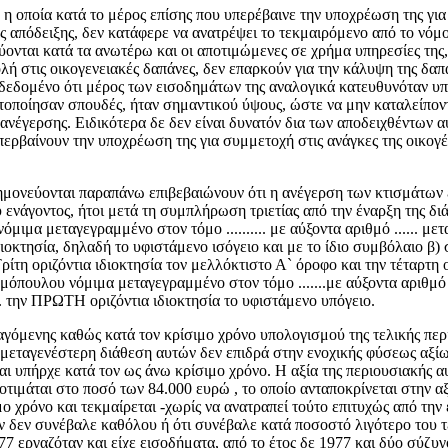
ο η οποία κατά το μέρος επίσης που υπερέβαινε την υποχρέωση της γ
ος απόδειξης, δεν κατάφερε να ανατρέψει το τεκμαιρόμενο από το νόμ
κνύονται κατά τα ανωτέρω και οι αποτιμώμενες σε χρήμα υπηρεσίες της
ή στις οικογενειακές δαπάνες, δεν επαρκούν για την κάλυψη της δαπ
 δεδομένο ότι μέρος των εισοδημάτων της αναλογικά κατευθυνόταν υ
ματοποίησαν σπουδές, ήταν σημαντικού ύψους, ώστε να μην καταλείπον
νέγερσης. Ειδικότερα δε δεν είναι δυνατόν δια των αποδειχθέντων 
ερβαίνουν την υποχρέωση της για συμμετοχή στις ανάγκες της οικογέ
νημονεύονται παραπάνω επιβεβαιώνουν ότι η ανέγερση των κτισμάτων
υ ενάγοντος, ήτοι μετά τη συμπλήρωση τριετίας από την έναρξη της δ
 μεταγεγραμμένο στον τόμο .......... με αύξοντα αριθμό ...... μετ
ντια ιδιοκτησία, δηλαδή το υφιστάμενο ισόγειο και με το ίδιο συμβόλαιο β) στην ά
χή την Τρίτη οριζόντια ιδιοκτησία τον μελλόκτιστο Α` όροφο και την τέτα
ουλου νόμιμα μεταγεγραμμένο στον τόμο .......με αύξοντα αριθμό .
....... την ΠΡΩΤΗ οριζόντια ιδιοκτησία το υφιστάμενο υπόγειο.
αγόμενης καθώς κατά τον κρίσιμο χρόνο υπολογισμού της τελικής περ
 μεταγενέστερη διάθεση αυτών δεν επιδρά στην ενοχικής φύσεως αξίω
αι υπήρχε κατά τον ως άνω κρίσιμο χρόνο. Η αξία της περιουσιακής 
ιμάται στο ποσό των 84.000 ευρώ , το οποίο ανταποκρίνεται στην αξ
μο χρόνο και τεκμαίρεται -χωρίς να ανατραπεί τούτο επιτυχώς από την
άγων δεν συνέβαλε καθόλου ή ότι συνέβαλε κατά ποσοστό λιγότερο του
7 εργαζόταν και είχε εισοδήματα, από το έτος δε 1977 και δύο σύζυγ