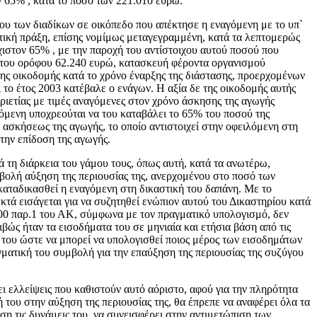
ν 65% , κατά το ποσό των 221.010 ευρώ.
μου των διαδίκων σε οικόπεδο που απέκτησε η εναγόμενη με το υπ`
ική πράξη, επίσης νομίμως μεταγεγραμμένη, κατά τα λεπτομερώς
ιστον 65% , με την παροχή του αντίστοιχου αυτού ποσού που
ρώτου ορόφου 62.240 ευρώ, κατασκευή φέροντα οργανισμού
της οικοδομής κατά το χρόνο έναρξης της διάστασης, προερχομένων
ι το έτος 2003 κατέβαλε ο ενάγων. Η αξία δε της οικοδομής αυτής
ριετίας με τιμές αναγόμενες στον χρόνο άσκησης της αγωγής
γόμενη υποχρεούται να του καταβάλει το 65% του ποσού της
ο ασκήσεως της αγωγής, το οποίο αντιστοιχεί στην οφειλόμενη στη
την επίδοση της αγωγής.
ά τη διάρκεια του γάμου τους, όπως αυτή, κατά τα ανωτέρω,
μβολή αύξηση της περιουσίας της, ανερχομένου στο ποσό των
αταδικασθεί η εναγόμενη στη δικαστική του δαπάνη. Με το
κτά εισάγεται για να συζητηθεί ενώπιον αυτού του Δικαστηρίου κατά
 1400 παρ.1 του ΑΚ, σύμφωνα με τον πραγματικό υπολογισμό, δεν
ριβώς ήταν τα εισοδήματα του σε μηνιαία και ετήσια βάση από τις
ου του ώστε να μπορεί να υπολογισθεί ποιος μέρος των εισοδημάτων
ματική του συμβολή για την επαύξηση της περιουσίας της συζύγου
ει ελλείψεις που καθιστούν αυτό αόριστο, αφού για την πληρότητα
 του στην αύξηση της περιουσίας της, θα έπρεπε να αναφέρει όλα τα
ση τις δυνάμεις του, να συνεισφέρει στην αντιμετώπιση των