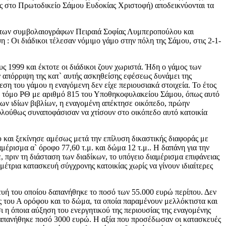
ιας στο Πρωτοδικείο Σάμου Ευδοκίας Χριστοφή) αποδεικνύονται τα
ιον των συμβολαιογράφων Πειραιά Σοφίας Λυμπεροπούλου και
: Οι διάδικοι τέλεσαν νόμιμο γάμο στην πόλη της Σάμου, στις 2-1-
 1999 και έκτοτε οι διάδικοι ζουν χωριστά. Ήδη ο γάμος των
ν απόρριψη της κατ` αυτής ασκηθείσης εφέσεως δυνάμει της
εση του γάμου η εναγόμενη δεν είχε περιουσιακά στοιχεία. Το έτος
ον τόμο ΡΘ με αριθμό 815 του Υποθηκοφυλακείου Σάμου, όπως αυτό
 των ιδίων βιβλίων, η εναγομένη απέκτησε οικόπεδο, πρώην
ακολούθως συναποφάσισαν να χτίσουν στο οικόπεδο αυτό κατοικία
 και ξεκίνησε αμέσως μετά την επίλυση δικαστικής διαφοράς με
μέρισμα α` όροφο 77,60 τ.μ. και δώμα 12 τ.μ.. Η δαπάνη για την
πριν τη διάσταση των διαδίκων, το υπόγειο διαμέρισμα επιφάνειας
 μέτρια κατασκευή σύγχρονης κατοικίας χωρίς να γίνουν ιδιαίτερες
κευή του οποίου δαπανήθηκε το ποσό των 55.000 ευρώ περίπου. Δεν
ός του Α ορόφου και το δώμα, τα οποία παραμένουν μελλόκτιστα και
 η όποια αύξηση του ενεργητικού της περιουσίας της εναγομένης
 δαπανήθηκε ποσό 3000 ευρώ. Η αξία που προσέδωσαν οι κατασκευές