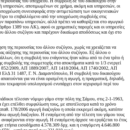
ης περιουσίας του υπόχρεου. Η συμβολή δε του δικαιούχου στην
χή υπηρεσιών, αποτιμωμένων σε χρήμα, ακόμη και υπηρεσιών, οι
Κ, υποχρέωση συνεισφοράς στην αντιμετώπιση των οικογενειακών
μέτρο το επιβαλλόμενο από την υποχρέωση συμβολής στις
των παραπάνω υπηρεσιών, αλλά πρέπει να καθορίζεται στο αγωγικό
(άρθρο 1389 του ΑΚ), αφού οι χρηματικές παροχές και οι υπηρεσίες
ου άλλου συζύγου και παρέχουν δικαίωμα αποδόσεως και όχι στο
ηση της περιουσίας του άλλου συζύγου, χωρίς να χρειάζεται να
ιας αύξησης της περιουσίας του άλλου συζύγου. Εξ άλλου ο
λλων, ότι η συμβολή του ενάγοντος ήταν κάτω από το ένα τρίτο ή
ης συμβολής της συμμετοχής στα αποκτήματα κατά το 1/3 ενεργεί
ΑΠ 852/2009, ΑΠ 1889/2007, ΑΠ 1418/2004, ΑΠ 1740/2002, ΑΠ
 ΕλΔ 31 1487, Γ. Ν. Διαμαντόπουλο, Η συμβολή του δικαιούχου
απαιτούνται για να είναι ορισμένη η αγωγή, η πραγματική, δηλαδή,
 του τεκμαρτού υπολογισμού ενυπάρχει στον ισχυρισμό περί του
ιάδικοι τέλεσαν νόμιμο γάμο στην πόλη της Σάμου, στις 2-1-1963,
να έχει επέλθει συμφιλίωση τους, με αποτέλεσμα κατά το χρόνο
καταθ. 178/2006 αγωγή διαζυγίου η οποία εκκρεμεί ακόμη, κατόπιν
άνω αγωγή διαζυγίου. Η εναγόμενη από την τέλεση του γάμου τους
υ αναφέρονται στην αγωγή. Η εναγόμενη άρχισε να εργάζεται το έτος
ε ετήσια εισοδήματα 4.578.309 δρχ. και η εναγόμενη 4.646.800