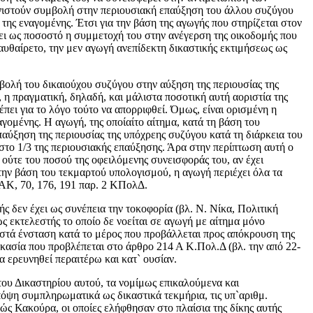
υνιστούν συμβολή στην περιουσιακή επαύξηση του άλλου συζύγου
της εναγομένης. Έτσι για την βάση της αγωγής που στηρίζεται στον
ψει ως ποσοστό η συμμετοχή του στην ανέγερση της οικοδομής που
αυθαίρετο, την μεν αγωγή ανεπίδεκτη δικαστικής εκτιμήσεως ως
βολή του δικαιούχου συζύγου στην αύξηση της περιουσίας της
 η πραγματική, δηλαδή, και μάλιστα ποσοτική αυτή αοριστία της
πει για το λόγο τούτο να απορριφθεί. Όμως, είναι ορισμένη η
γομένης. Η αγωγή, της οποίαίτο αίτημα, κατά τη βάση του
παύξηση της περιουσίας της υπόχρεης συζύγου κατά τη διάρκεια του
ι στο 1/3 της περιουσιακής επαύξησης. Άρα στην περίπτωση αυτή ο
 ούτε του ποσού της οφειλόμενης συνεισφοράς του, αν έχει
την βάση του τεκμαρτού υπολογισμού, η αγωγή περιέχει όλα τα
` ΑΚ, 70, 176, 191 παρ. 2 ΚΠολΔ.
ής δεν έχει ως συνέπεια την τοκοφορία (βλ. Ν. Νίκα, Πολιτική
ώς εκτελεστής το οποίο δε νοείται σε αγωγή με αίτημα μόνο
νιστά ένσταση κατά το μέρος που προβάλλεται προς απόκρουση της
κασία που προβλέπεται στο άρθρο 214 Α Κ.Πολ.Δ (βλ. την από 22-
α ερευνηθεί περαιτέρω και κατ` ουσίαν.
του Δικαστηρίου αυτού, τα νομίμως επικαλούμενα και
όψη συμπληρωματικά ως δικαστικά τεκμήρια, τις υπ`αριθμ.
ς Κακούρα, οι οποίες ελήφθησαν στο πλαίσια της δίκης αυτής