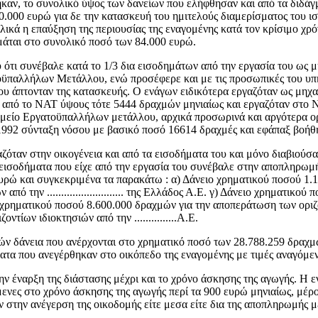
αν, το συνολικό ύψος των δανείων που ελήφθησαν και από τα διδάγματ
.000 ευρώ για δε την κατασκευή του ημιτελούς διαμερίσματος του ισ
ικά η επαύξηση της περιουσίας της εναγομένης κατά τον κρίσιμο χρ
μάται στο συνολικό ποσό των 84.000 ευρώ.
ότι συνέβαλε κατά το 1/3 δια εισοδημάτων από την εργασία του ως μη
ϋπαλλήλων Μετάλλου, ενώ προσέφερε και με τις προσωπικές του υπη
υ άπτονταν της κατασκευής. Ο ενάγων ειδικότερα εργαζόταν ως μηχαν
η από το NAT ύψους τότε 5444 δραχμών μηνιαίως και εργαζόταν στο 
αμείο Εργατοϋπαλλήλων μετάλλου, αρχικά προσωρινά και αργότερα ορ
-1992 σύνταξη νόσου με βασικό ποσό 16614 δραχμές και εφάπαξ βοήθ
όταν στην οικογένεια και από τα εισοδήματα του και μόνο διαβιούσαν.
α εισοδήματα που είχε από την εργασία του συνέβαλε στην αποπληρω
υρώ και συγκεκριμένα τα παρακάτω : α) Δάνειο χρηματικού ποσού 1
ό την ........................... της Ελλάδος Α.Ε. γ) Δάνειο χρηματι
) Δάνειο χρηματικού ποσού 8.600.000 δραχμών για την αποπεράτωση των οριζοντίων
ίων ιδιοκτησιών από την ...............Α.Ε.
ιών δάνεια που ανέρχονται στο χρηματικό ποσό των 28.788.259 δραχμ
ατα που ανεγέρθηκαν στο οικόπεδο της εναγομένης με τιμές αναγόμε
 την έναρξη της διάστασης μέχρι και το χρόνο άσκησης της αγωγής. Η
γόμενες στο χρόνο άσκησης της αγωγής περί τα 900 ευρώ μηνιαίως, μέ
ν στην ανέγερση της οικοδομής είτε μεσα είτε δια της αποπληρωμής