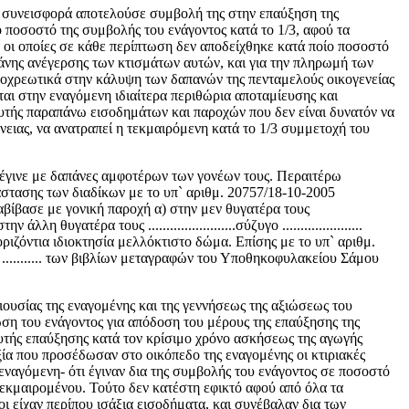
ια συνεισφορά αποτελούσε συμβολή της στην επαύξηση της
ο ποσοστό της συμβολής του ενάγοντος κατά το 1/3, αφού τα
, οι οποίες σε κάθε περίπτωση δεν αποδείχθηκε κατά ποίο ποσοστό
άνης ανέγερσης των κτισμάτων αυτών, και για την πληρωμή των
ποχρεωτικά στην κάλυψη των δαπανών της πενταμελούς οικογενείας
ται στην εναγόμενη ιδιαίτερα περιθώρια αποταμίευσης και
αυτής παραπάνω εισοδημάτων και παροχών που δεν είναι δυνατόν να
νειας, να ανατραπεί η τεκμαιρόμενη κατά το 1/3 συμμετοχή του
 έγινε με δαπάνες αμφοτέρων των γονέων τους. Περαιτέρω
ιάστασης των διαδίκων με το υπ` αριθμ. 20757/18-10-2005
αβίβασε με γονική παροχή α) στην μεν θυγατέρα τους
λλη θυγατέρα τους ........................σύζυγο ......................
ρτη οριζόντια ιδιοκτησία μελλόκτιστο δώμα. Επίσης με το υπ` αριθμ.
.......... των βιβλίων μεταγραφών του Υποθηκοφυλακείου Σάμου
ιουσίας της εναγομένης και της γεννήσεως της αξιώσεως του
ση του ενάγοντος για απόδοση του μέρους της επαύξησης της
αυτής επαύξησης κατά τον κρίσιμο χρόνο ασκήσεως της αγωγής
ία που προσέδωσαν στο οικόπεδο της εναγομένης οι κτιριακές
 εναγόμενη- ότι έγιναν δια της συμβολής του ενάγοντος σε ποσοστό
 τεκμαιρομένου. Τούτο δεν κατέστη εφικτό αφού από όλα τα
οι είχαν περίπου ισάξια εισοδήματα, και συνέβαλαν δια των