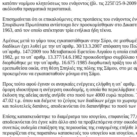
κατόπιν νομίμου κλητεύσεως του ενάγοντος (βλ. τις 225Γ/25-9-200
ακόλουθα πραγματικά περιστατικά.
Επισημαίνεται ότι οι επικαλούμενες στις προτάσεις του ενάγοντος
Σπυρίδωνα Πρωτόπαπα αντίστοιχα δεν προσκομίσθηκαν στο Δικαστήρι
1963, από τον οποίο απέκτησαν τρία ενήλικα ήδη τέκνα.
Αμέσως μετά το γάμο τους εγκαταστάθηκαν στην Σύρο, σε μισθωμένη
διαδίκων έχει λυθεί με την υπ`αριθμ. 30/13.3.2007 απόφαση του Π
υπ`αριθμ. 147/2009 του Μεταβατικού Εφετείου Αιγαίου η οποία επιδ
1982, με το υπ` αριθμ. 13.377/14.6.1982 προικοδοτήριο συμβόλαι
διορθώθηκε με την υπ`αριθμ. 16.675 /1985 διορθωτική πράξη του ιδί
ερειπωθείσα οικία, στη θέση Σπηλιές της πόλης της Σάμου, στο με 
προκειμένου να εγκατασταθούν μόνιμα στη Σάμο.
Προς τούτο αφού έγιναν οι αναγκαίες ενέργειες ελήφθη η υπ` αριθ
όμορη ιδιοκτήτρια η ανέγερση οικοδομής, η οποία θα περιελάμβανε υ
έκδοση της αδείας αυτής ανήλθε στο ποσό των 4000 ευρώ περίπου. 
47.02 τ.μ. όπου και διέμενε το ζεύγος των διαδίκων μέχρι το χωρισμ
και πολυτελείς δαπάνες, αποδεικνύεται ότι δαπανήθηκε το ποσό των
Επίσης κατασκευάστηκε το διαμέρισμα του ισογείου, επιφανείας 77,
αποδεικνύεται ότι έγινε κάτι άλλο από τα προβλεπόμενα στην οικοδ
συνεπώς ουδεμία επαύξηση της περιουσίας της εναγομένης επήλθε λ
περιορίζεται στις παραπάνω κατασκευές του υπογείου και ισογείου