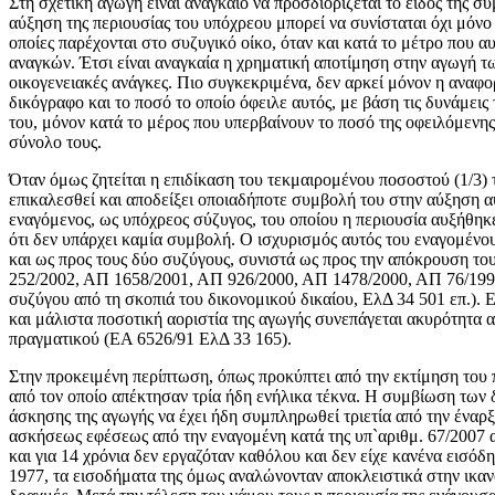
Στη σχετική αγωγή είναι αναγκαίο να προσδιορίζεται το είδος της σ
αύξηση της περιουσίας του υπόχρεου μπορεί να συνίσταται όχι μόν
οποίες παρέχονται στο συζυγικό οίκο, όταν και κατά το μέτρο που 
αναγκών. Έτσι είναι αναγκαία η χρηματική αποτίμηση στην αγωγή τ
οικογενειακές ανάγκες. Πιο συγκεκριμένα, δεν αρκεί μόνον η αναφ
δικόγραφο και το ποσό το οποίο όφειλε αυτός, με βάση τις δυνάμει
του, μόνον κατά το μέρος που υπερβαίνουν το ποσό της οφειλόμεν
σύνολο τους.
Όταν όμως ζητείται η επιδίκαση του τεκμαιρομένου ποσοστού (1/3) 
επικαλεσθεί και αποδείξει οποιαδήποτε συμβολή του στην αύξηση α
εναγόμενος, ως υπόχρεος σύζυγος, του οποίου η περιουσία αυξήθηκ
ότι δεν υπάρχει καμία συμβολή. Ο ισχυρισμός αυτός του εναγομένου
και ως προς τους δύο συζύγους, συνιστά ως προς την απόκρουση 
252/2002, ΑΠ 1658/2001, ΑΠ 926/2000, ΑΠ 1478/2000, ΑΠ 76/1997
συζύγου από τη σκοπιά του δικονομικού δικαίου, ΕλΔ 34 501 επ.). 
και μάλιστα ποσοτική αοριστία της αγωγής συνεπάγεται ακυρότητα α
πραγματικού (ΕΑ 6526/91 ΕλΔ 33 165).
Στην προκειμένη περίπτωση, όπως προκύπτει από την εκτίμηση του πε
από τον οποίο απέκτησαν τρία ήδη ενήλικα τέκνα. Η συμβίωση των δ
άσκησης της αγωγής να έχει ήδη συμπληρωθεί τριετία από την έναρξ
ασκήσεως εφέσεως από την εναγομένη κατά της υπ`αριθμ. 67/2007 α
και για 14 χρόνια δεν εργαζόταν καθόλου και δεν είχε κανένα εισόδ
1977, τα εισοδήματα της όμως αναλώνονταν αποκλειστικά στην ικαν