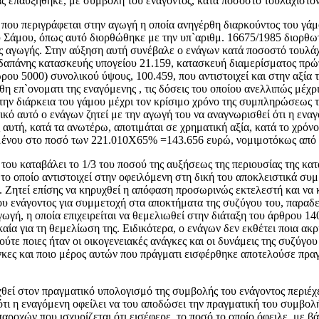
ας επαυξήθηκε, με συμβολή του ενάγοντος, κατά ποσοστό τουλάχιστο
ς που περιγράφεται στην αγωγή η οποία ανηγέρθη διαρκούντος του γά
Σάμου, όπως αυτό διορθώθηκε με την υπ`αριθμ. 16675/1985 διορθωτ
ς αγωγής. Στην αύξηση αυτή συνέβαλε ο ενάγων κατά ποσοστό τουλάχ
ώ, δαπάνης κατασκευής υπογείου 21.159, κατασκευή διαμερίσματος π
ου 5000) συνολικού ύψους, 100.459, που αντιστοιχεί και στην αξία 
θη επ`ονοματι της εναγόμενης , τις δόσεις του οποίου ανελλιπώς μέχρ
 την διάρκεια του γάμου μέχρι τον κρίσιμο χρόνο της συμπληρώσεως τ
κό αυτό ο ενάγων ζητεί με την αγωγή του να αναγνωρισθεί ότι η ενα
 αυτή, κατά τα ανωτέρω, αποτιμάται σε χρηματική αξία, κατά το χρόν
ομένου στο ποσό των 221.010X65% =143.656 ευρώ, νομιμοτόκως από 
του καταβάλει το 1/3 του ποσού της αυξήσεως της περιουσίας της κατ
 το οποίο αντιστοιχεί στην οφειλόμενη στη δική του αποκλειστικά συ
 Ζητεί επίσης να κηρυχθεί η απόφαση προσωρινώς εκτελεστή και να κ
ου ενάγοντος για συμμετοχή στα αποκτήματα της συζύγου του, παραδε
 αγωγή, η οποία επιχειρείται να θεμελιωθεί στην διάταξη του άρθρου
γκαία για τη θεμελίωση της. Ειδικότερα, ο ενάγων δεν εκθέτει ποια ακ
, ούτε ποιες ήταν οι οικογενειακές ανάγκες και οι δυνάμεις της συζύγ
γκες και ποιο μέρος αυτών που πράγματι εισφέρθηκε αποτελούσε πραγ
ιχθεί στον πραγματικό υπολογισμό της συμβολής του ενάγοντος περιέχ
ότι η εναγόμενη οφείλει να του αποδώσει την πραγματική του συμβολή
αροχών που ισχυρίζεται ότι εισέφερε, το ποσό το οποίο όφειλε, με βά