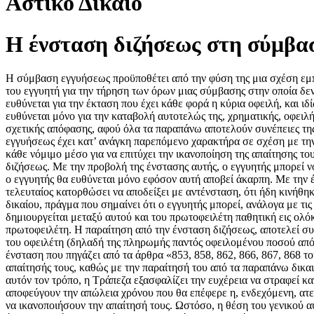
Αστικό Δίκαιο
Η ένσταση διζήσεως στη σύμβα
Η σύμβαση εγγυήσεως προϋποθέτει από την φύση της μια σχέση εμπισ
του εγγυητή για την τήρηση των όρων μιας σύμβασης στην οποία δε
ευθύνεται για την έκταση που έχει κάθε φορά η κύρια οφειλή, και ιδ
ευθύνεται μόνο για την καταβολή αυτοτελώς της, χρηματικής, οφειλής
σχετικής απόφασης, αφού όλα τα παραπάνω αποτελούν συνέπειες της 
εγγυήσεως έχει κατ’ ανάγκη παρεπόμενο χαρακτήρα σε σχέση με την 
κάθε νόμιμο μέσο για να επιτύχει την ικανοποίηση της απαίτησης τ
διζήσεως. Με την προβολή της ένστασης αυτής, ο εγγυητής μπορεί ν
ο εγγυητής θα ευθύνεται μόνο εφόσον αυτή αποβεί άκαρπη. Με την έ
τελευταίος κατορθώσει να αποδείξει με αντένσταση, ότι ήδη κινήθη
δικαίου, πράγμα που σημαίνει ότι ο εγγυητής μπορεί, ανάλογα με τι
δημιουργείται μεταξύ αυτού και του πρωτοφειλέτη παθητική εις ολό
πρωτοφειλέτη. Η παραίτηση από την ένσταση διζήσεως, αποτελεί σ
του οφειλέτη (δηλαδή της πληρωμής παντός οφειλομένου ποσού από 
ένσταση που πηγάζει από τα άρθρα «853, 858, 862, 866, 867, 868 τ
απαίτησής τους, καθώς με την παραίτησή του από τα παραπάνω δικα
αυτόν τον τρόπο, η Τράπεζα εξασφαλίζει την ευχέρεια να στραφεί κα
αποφεύγουν την απώλεια χρόνου που θα επέφερε η, ενδεχόμενη, ατ
να ικανοποιήσουν την απαίτησή τους. Ωστόσο, η θέση του γενικού 