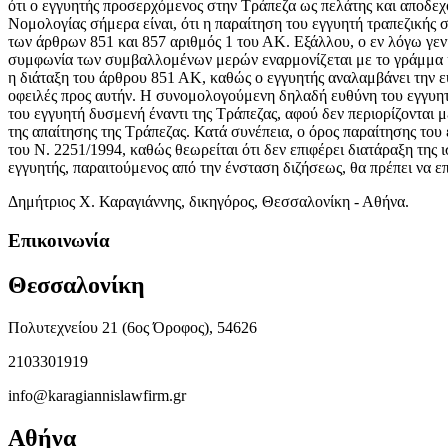
ότι ο εγγυητής προσερχόμενος στην Τράπεζα ως πελάτης και αποδεχόμ
Νομολογίας σήμερα είναι, ότι η παραίτηση του εγγυητή τραπεζικής 
των άρθρων 851 και 857 αριθμός 1 του ΑΚ. Εξάλλου, ο εν λόγω γενι
συμφωνία των συμβαλλομένων μερών εναρμονίζεται με το γράμμα και
η διάταξη του άρθρου 851 ΑΚ, καθώς ο εγγυητής αναλαμβάνει την ευ
οφειλές προς αυτήν. Η συνομολογούμενη δηλαδή ευθύνη του εγγυητή,
του εγγυητή δυσμενή έναντι της Τράπεζας, αφού δεν περιορίζονται 
της απαίτησης της Τράπεζας. Κατά συνέπεια, ο όρος παραίτησης του
του Ν. 2251/1994, καθώς θεωρείται ότι δεν επιφέρει διατάραξη τ
εγγυητής, παραιτούμενος από την ένσταση διζήσεως, θα πρέπει να ε
Δημήτριος Χ. Καραγιάννης, δικηγόρος, Θεσσαλονίκη - Αθήνα.
Επικοινωνία
Θεσσαλονίκη
Πολυτεχνείου 21 (6ος Όροφος), 54626
2103301919
info@karagiannislawfirm.gr
Αθήνα