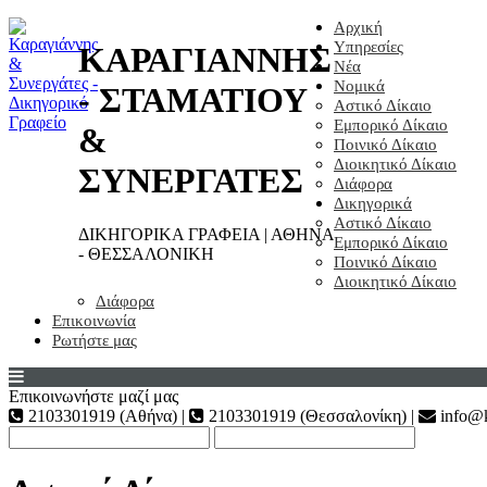
Αρχική
Υπηρεσίες
ΚΑΡΑΓΙΑΝΝΗΣ
Νέα
Νομικά
- ΣΤΑΜΑΤΙΟΥ
Αστικό Δίκαιο
Εμπορικό Δίκαιο
&
Ποινικό Δίκαιο
Διοικητικό Δίκαιο
ΣΥΝΕΡΓΑΤΕΣ
Διάφορα
Δικηγορικά
Αστικό Δίκαιο
ΔΙΚΗΓΟΡΙΚΑ ΓΡΑΦΕΙΑ | ΑΘΗΝΑ
Εμπορικό Δίκαιο
- ΘΕΣΣΑΛΟΝΙΚΗ
Ποινικό Δίκαιο
Διοικητικό Δίκαιο
Διάφορα
Επικοινωνία
Ρωτήστε μας
Επικοινωνήστε μαζί μας
2103301919 (Αθήνα) |
2103301919 (Θεσσαλονίκη) |
info@k