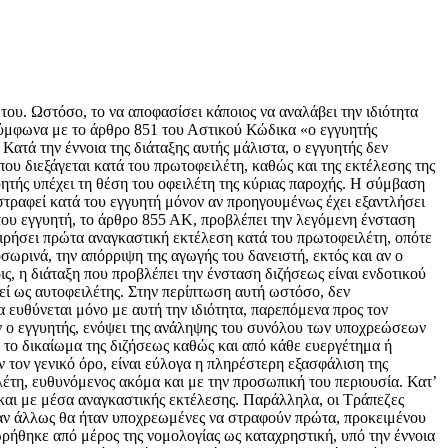
ου. Ωστόσο, το να αποφασίσει κάποιος να αναλάβει την ιδιότητα
 σύμφωνα με το άρθρο 851 του Αστικού Κώδικα «ο εγγυητής
 Κατά την έννοια της διάταξης αυτής μάλιστα, ο εγγυητής δεν
 που διεξάγεται κατά του πρωτοφειλέτη, καθώς και της εκτέλεσης της
ητής υπέχει τη θέση του οφειλέτη της κύριας παροχής. Η σύμβαση
στραφεί κατά του εγγυητή μόνον αν προηγουμένως έχει εξαντλήσει
 του εγγυητή, το άρθρο 855 ΑΚ, προβλέπει την λεγόμενη ένσταση
ειρήσει πρώτα αναγκαστική εκτέλεση κατά του πρωτοφειλέτη, οπότε
σωρινά, την απόρριψη της αγωγής του δανειστή, εκτός και αν ο
ς, η διάταξη που προβλέπει την ένσταση διζήσεως είναι ενδοτικού
ηθεί ως αυτοφειλέτης. Στην περίπτωση αυτή ωστόσο, δεν
α ευθύνεται μόνο με αυτή την ιδιότητα, παρεπόμενα προς τον
ν ο εγγυητής, ενόψει της ανάληψης του συνόλου των υποχρεώσεων
 το δικαίωμα της διζήσεως καθώς και από κάθε ευεργέτημα ή
ν τον γενικό όρο, είναι εύλογα η πληρέστερη εξασφάλιση της
λέτη, ευθυνόμενος ακόμα και με την προσωπική του περιουσία. Κατ’
α και με μέσα αναγκαστικής εκτέλεσης. Παράλληλα, οι Τράπεζες
ίαν άλλως θα ήταν υποχρεωμένες να στραφούν πρώτα, προκειμένου
ωρήθηκε από μέρος της νομολογίας ως καταχρηστική, υπό την έννοια