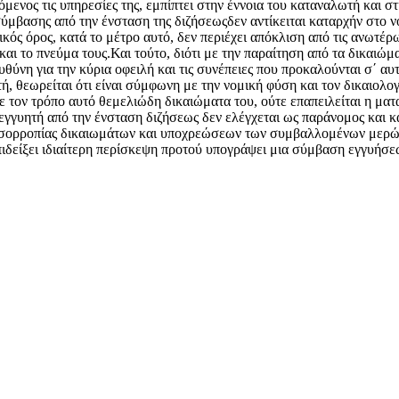
ενος τις υπηρεσίες της, εμπίπτει στην έννοια του καταναλωτή και στ
σύμβασης από την ένσταση της διζήσεωςδεν αντίκειται καταρχήν στο ν
κός όρος, κατά το μέτρο αυτό, δεν περιέχει απόκλιση από τις ανωτέρ
 το πνεύμα τους.Και τούτο, διότι με την παραίτηση από τα δικαιώμ
θύνη για την κύρια οφειλή και τις συνέπειες που προκαλούνται σ΄ αυτ
 θεωρείται ότι είναι σύμφωνη με την νομική φύση και τον δικαιολογ
με τον τρόπο αυτό θεμελιώδη δικαιώματα του, ούτε επαπειλείται η μα
 εγγυητή από την ένσταση διζήσεως δεν ελέγχεται ως παράνομος και κ
ης ισορροπίας δικαιωμάτων και υποχρεώσεων των συμβαλλομένων μερώ
πιδείξει ιδιαίτερη περίσκεψη προτού υπογράψει μια σύμβαση εγγυήσε