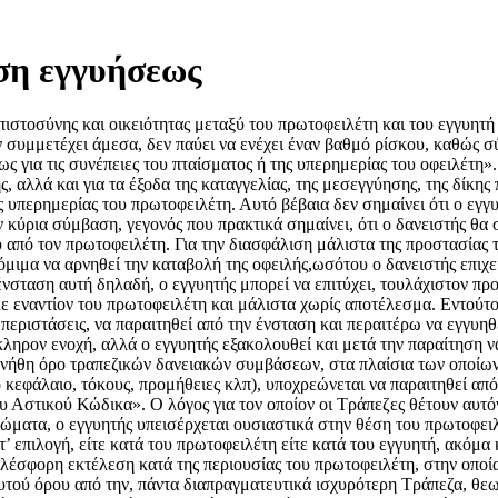
ση εγγυήσεως
τοσύνης και οικειότητας μεταξύ του πρωτοφειλέτη και του εγγυητή τ
ν συμμετέχει άμεσα, δεν παύει να ενέχει έναν βαθμό ρίσκου, καθώς
ίως για τις συνέπειες του πταίσματος ή της υπερημερίας του οφειλέτη».
, αλλά και για τα έξοδα της καταγγελίας, της μεσεγγύησης, της δίκης
υπερημερίας του πρωτοφειλέτη. Αυτό βέβαια δεν σημαίνει ότι ο εγγυ
κύρια σύμβαση, γεγονός που πρακτικά σημαίνει, ότι ο δανειστής θα 
ου από τον πρωτοφειλέτη. Για την διασφάλιση μάλιστα της προστασίας
όμιμα να αρνηθεί την καταβολή της οφειλής,ωσότου ο δανειστής επιχ
νσταση αυτή δηλαδή, ο εγγυητής μπορεί να επιτύχει, τουλάχιστον προ
κε εναντίον του πρωτοφειλέτη και μάλιστα χωρίς αποτέλεσμα. Εντούτοι
ς περιστάσεις, να παραιτηθεί από την ένσταση και περαιτέρω να εγγυ
κληρον ενοχή, αλλά ο εγγυητής εξακολουθεί και μετά την παραίτηση ν
υνήθη όρο τραπεζικών δανειακών συμβάσεων, στα πλαίσια των οποίω
κεφάλαιο, τόκους, προμήθειες κλπ), υποχρεώνεται να παραιτηθεί από
ου Αστικού Κώδικα». Ο λόγος για τον οποίον οι Τράπεζες θέτουν αυτό
ιώματα, ο εγγυητής υπεισέρχεται ουσιαστικά στην θέση του πρωτοφει
τ’ επιλογή, είτε κατά του πρωτοφειλέτη είτε κατά του εγγυητή, ακόμ
ελέσφορη εκτέλεση κατά της περιουσίας του πρωτοφειλέτη, στην οπο
αυτού όρου από την, πάντα διαπραγματευτικά ισχυρότερη Τράπεζα, θε