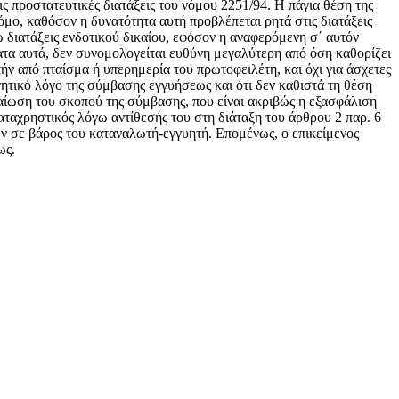
ις προστατευτικές διατάξεις του νόμου 2251/94. Η πάγια θέση της
όμο, καθόσον η δυνατότητα αυτή προβλέπεται ρητά στις διατάξεις
ω διατάξεις ενδοτικού δικαίου, εφόσον η αναφερόμενη σ΄ αυτόν
ατα αυτά, δεν συνομολογείται ευθύνη μεγαλύτερη από όση καθορίζει
ήν από πταίσμα ή υπερημερία του πρωτοφειλέτη, και όχι για άσχετες
ητικό λόγο της σύμβασης εγγυήσεως και ότι δεν καθιστά τη θέση
ταίωση του σκοπού της σύμβασης, που είναι ακριβώς η εξασφάλιση
αταχρηστικός λόγω αντίθεσής του στη διάταξη του άρθρου 2 παρ. 6
ν σε βάρος του καταναλωτή-εγγυητή. Επομένως, ο επικείμενος
ως.