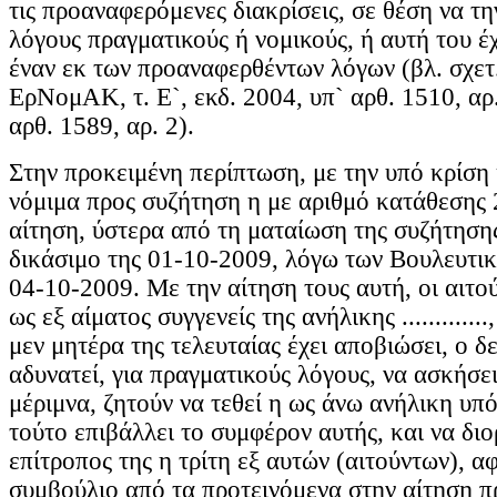
τις προαναφερόμενες διακρίσεις, σε θέση να τη
λόγους πραγματικούς ή νομικούς, ή αυτή του έχ
έναν εκ των προαναφερθέντων λόγων (βλ. σχετ
ΕρΝομΑΚ, τ. Ε`, εκδ. 2004, υπ` αρθ. 1510, αρ.
αρθ. 1589, αρ. 2).
Στην προκειμένη περίπτωση, με την υπό κρίση
νόμιμα προς συζήτηση η με αριθμό κατάθεσης
αίτηση, ύστερα από τη ματαίωση της συζήτησης
δικάσιμο της 01-10-2009, λόγω των Βουλευτι
04-10-2009. Με την αίτηση τους αυτή, οι αιτο
ως εξ αίματος συγγενείς της ανήλικης ............
μεν μητέρα της τελευταίας έχει αποβιώσει, ο δ
αδυνατεί, για πραγματικούς λόγους, να ασκήσει
μέριμνα, ζητούν να τεθεί η ως άνω ανήλικη υπό
τούτο επιβάλλει το συμφέρον αυτής, και να διο
επίτροπος της η τρίτη εξ αυτών (αιτούντων), α
συμβούλιο από τα προτεινόμενα στην αίτηση 