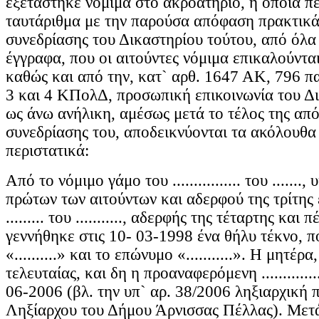
εξετάστηκε νόμιμα στο ακροατήριο, η οποία πε
ταυτάριθμα με την παρούσα απόφαση πρακτικά
συνεδρίασης του Δικαστηρίου τούτου, από όλα
έγγραφα, που οι αιτούντες νόμιμα επικαλούντα
καθώς και από την, κατ` αρθ. 1647 ΑΚ, 796 πα
3 και 4 ΚΠολΔ, προσωπική επικοινωνία του Δι
ως άνω ανήλικη, αμέσως μετά το τέλος της απ
συνεδρίασης του, αποδεικνύονται τα ακόλουθα
περιστατικά:
Από το νόμιμο γάμο του ................ του .......,
πρώτων των αιτούντων και αδερφού της τρίτης 
......... του ..........., αδερφής της τέταρτης και
γεννήθηκε στις 10- 03-1998 ένα θήλυ τέκνο, π
«..........» και το επώνυμο «...........». Η μητέρ
τελευταίας, και δη η προαναφερόμενη ............
06-2006 (βλ. την υπ` αρ. 38/2006 ληξιαρχική 
Ληξίαρχου του Δήμου Άρνισσας Πέλλας). Μετά