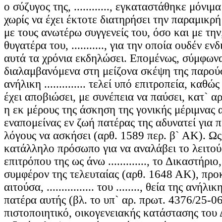
ο σύζυγος της, ............, εγκαταστάθηκε μόνιμ
χωρίς να έχει έκτοτε διατηρήσει την παραμικρή
με τους ανωτέρω συγγενείς του, όσο και με την
θυγατέρα του, ..........., για την οποία ουδέν ε
αυτά τα χρόνια εκδηλώσει. Επομένως, σύμφωνα
διαλαμβανόμενα στη μείζονα σκέψη της παρού
ανήλικη .............. τελεί υπό επιτροπεία, καθώ
έχει αποβιώσει, με συνέπεια να παύσει, κατ` α
η εκ μέρους της άσκηση της γονικής μέριμνας α
εναπομείνας εν ζωή πατέρας της αδυνατεί για 
λόγους να ασκήσει (αρθ. 1589 περ. β` ΑΚ). Ως
κατάλληλο πρόσωπο για να αναλάβει το λειτο
επιτρόπου της ως άνω ............., το Δικαστήρι
συμφέρον της τελευταίας (αρθ. 1648 ΑΚ), προκ
αιτούσα, ................ του ........, θεία της ανή
πατέρα αυτής (βλ. το υπ` αρ. πρωτ. 4376/25-0
πιστοποιητικό, οικογενειακής κατάστασης του