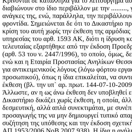
Κρίνονται δε κατάλληλα για το λειτούργημα α
διαβιώνουν στο ίδιο περιβάλλον με την .........,
ανάγκες της, ενώ, παράλληλα, την περιβάλλουν
φροντίδα. Σημειώνεται δε ότι το Δικαστήριο π
κρίση του αυτή χωρίς την έκθεση της αρμόδιας
υπηρεσίας του αρθ. 1593 ΑΚ, διότι η ίδρυση κα
τελευταίας εξαρτήθηκε από την έκδοση Προεδ
(αρθ. 53 του ν. 2447/1996), το οποίο, όμως, δ
ενώ και η Εταιρία Προστασίας Ανηλίκων Θεσσ
για αντικειμενικούς λόγους (λόγω φόρτου εργα
προσωπικού), όπως η ίδια επικαλείται, να συντ
έκθεση (βλ. την υπ` αρ. πρωτ. 144-07-10-2009
Άλλωστε, αν η ως άνω έκθεση δεν υποβληθεί 
Δικαστήριο δικάζει χωρίς έκθεση, η οποία, άλλ
δεσμευτική, αλλά απλά συνεκτιμάται, με συνέπ
προσαγωγής της να μην δημιουργεί τυπικό απα
συζήτηση της υπόθεσης και την έκδοση σχετικ
ΑΠ 1953/2006 ΝοΒ 2007.938). Η ίδια η ανήλι