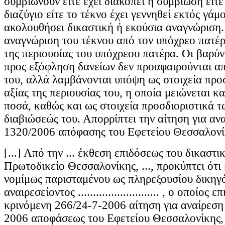
συμβιώνουν είτε έχει διακοπεί η συμβίωση είτε
διαζύγιο είτε το τέκνο έχει γεννηθεί εκτός γάμο
ακολουθήσει δικαστική ή εκούσια αναγνώριση
αναγνώριση του τέκνου από τον υπόχρεο πατέ
της περιουσίας του υπόχρεου πατέρα. Οι βαρύν
προς εξόφληση δανείων δεν προαφαιρούνται α
του, αλλά λαμβάνονται υπόψη ως στοιχεία προσ
αξίας της περιουσίας του, η οποία μειώνεται κ
ποσά, καθώς και ως στοιχεία προσδιοριστικά 
διαβιώσεώς του. Απορρίπτει την αίτηση για ανα
1320/2006 απόφασης του Εφετείου Θεσσαλονί
[...] Από την ... έκθεση επιδόσεως του δικαστι
Πρωτοδικείο Θεσσαλονίκης, ..., προκύπτει ότι
νομίμως παρισταμένου ως πληρεξουσίου δικηγ
αναιρεσείοντος ........................... , ο οποίος 
κρινόμενη 266/24-7-2006 αίτηση για αναίρεση
2006 αποφάσεως του Εφετείου Θεσσαλονίκης,