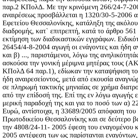
παρ.2 ΚΠολΔ. Με την κρινόμενη 266/24-7-20
αναιρέσεως προσβάλλεται η 1320/30-5-2006 
Εφετείου Θεσσαλονίκης, κατάληξη της ακόλου
διαδρομής, κατ` επιτρεπτή, κατά το άρθρο 56
εκτίμηση των διαδικαστικών εγγράφων. Ειδικότ
26454/4-8-2004 αγωγή οι ενάγοντες και ήδη ανα
και β) ..., παριστάμενοι, λόγω της ανηλικότητάς
ασκούσα την γονική μέριμνα μητέρας τους (ΑΚ 
ΚΠολΔ 64 παρ.1), εδίωκαν την καταψήφιση το
ήδη αναιρεσείοντος, μετά από εκουσία αναγνώρ
σε πληρωμή τακτικής μηνιαίας σε χρήμα διατρο
από την επίδοσή της. Επί της εν λόγω αγωγής 
μερική παραδοχή της και για το ποσό των α) 2
Ευρώ, αντίστοιχα, η 33689/2005 απόφαση το
Πρωτοδικείου Θεσσαλονίκης και σε δεύτερο β
την 4808/24-11- 2005 έφεση του εναγομένου κ
2005 αντέφεση των ως παρίστανται εναγόντων