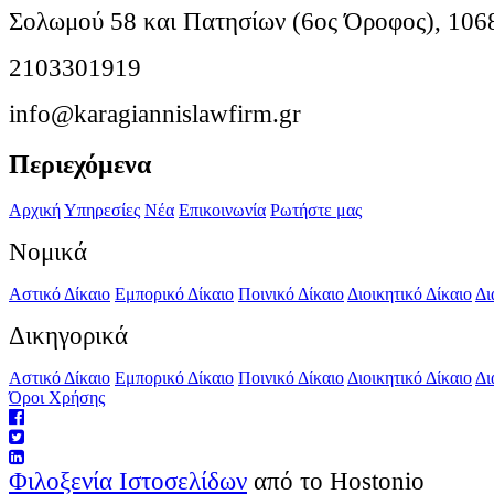
Σολωμού 58 και Πατησίων (6ος Όροφος), 106
2103301919
info@karagiannislawfirm.gr
Περιεχόμενα
Αρχική
Υπηρεσίες
Νέα
Επικοινωνία
Ρωτήστε μας
Νομικά
Αστικό Δίκαιο
Εμπορικό Δίκαιο
Ποινικό Δίκαιο
Διοικητικό Δίκαιο
Δι
Δικηγορικά
Αστικό Δίκαιο
Εμπορικό Δίκαιο
Ποινικό Δίκαιο
Διοικητικό Δίκαιο
Δι
Όροι Χρήσης
Φιλοξενία Ιστοσελίδων
από το Hostonio