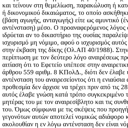
και τείνουν στη θεμελίωση, παρακώλυση ή κα
ή δικονομικού δικαιώματος, το οποίο ασκήθηκε
(βάση αγωγής, ανταγωγής) είτε ως αμυντικό (έ
αντένσταση) μέσο. Ο προαναφερόμενος λόγος 
ιδρύεται αν το δικαστήριο της ουσίας παραλείψ
ισχυρισμό μη νόμιμο, αφού ο ισχυρισμός αυτός
στην έκβαση της δίκης (Ολ.ΑΠ 40/1988). Στη
περίπτωση με τον δεύτερο λόγο αναιρέσεως πρ
αιτίαση ότι το Εφετείο υπέπεσε στην αναιρετι
άρθρου 559 αριθμ. 8 ΚΠολΔ., διότι δεν έλαβε
αντένσταση του αναιρεσείοντος ότι η ενιαύσια
προθεσμία δεν άρχισε να τρέχει πριν από τις 2
αυτός έλαβε γνώση κατά τρόπο συγκεκριμένο τ
μητέρας του με τον αναιρεσίβλητο και τις συν
του. Όμως σύμφωνα με τις σκέψεις που προηγ
γεγονότων αυτών αποτελεί νομικώς αδιάφορο κ
ακολουθίαν η εν λόγω αντένσταση δεν είναι νό