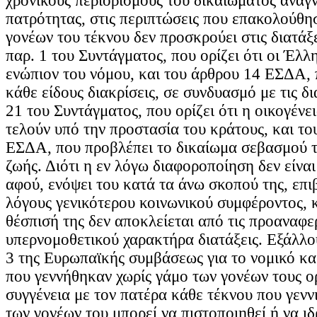
χρονικούς περιορισμούς του δικαιώματος αναγ
πατρότητας, στις περιπτώσεις που επακολούθη
γονέων του τέκνου δεν προσκρούει στις διατάξ
παρ. 1 του Συντάγματος, που ορίζει ότι οι Έλλη
ενώπιον του νόμου, και του άρθρου 14 ΕΣΔΑ, 
κάθε είδους διακρίσεις, σε συνδυασμό με τις δ
21 του Συντάγματος, που ορίζει ότι η οικογένε
τελούν υπό την προστασία του κράτους, και το
ΕΣΔΑ, που προβλέπει το δικαίωμα σεβασμού τ
ζωής. Διότι η εν λόγω διαφοροποίηση δεν είνα
αφού, ενόψει του κατά τα άνω σκοπού της, επι
λόγους γενικότερου κοινωνικού συμφέροντος, 
θέσπισή της δεν αποκλείεται από τις προαναφε
υπερνομοθετικού χαρακτήρα διατάξεις. Εξάλλο
3 της Ευρωπαϊκής συμβάσεως για το νομικό κ
που γεννήθηκαν χωρίς γάμο των γονέων τους ορ
συγγένεια με τον πατέρα κάθε τέκνου που γενν
των γονέων του μπορεί να πιστοποιηθεί ή να ιδ