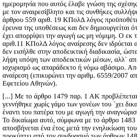
ημερομηνία που αυτός έλαβε γνώση της σχέσης
με τον αναιρεσίβλητο και τις συνθήκες συλλήψ
άρθρου 559 αριθ. 19 ΚΠολΔ λόγος προϋποθέτε
έρευνα της υποθέσεως και δεν δημιουργείται ό
έχει απορρίψει την αγωγή ως μη νόμιμη. Ο εκ 
αριθ.11 ΚΠολΔ λόγος αναίρεσης δεν ιδρύεται α
δεν εισήλθε στην αποδεικτική διαδικασία, ώστε
λήψη υπόψη των αποδεικτικών μέσων, αλλ` απ
ισχυρισμό ως απαράδεκτο ή νόμω αβάσιμο. Απ
αναίρεση (επικυρώνει την αριθμ. 6559/2007 α
Εφετείου Αθηνών).
[...] Με το άρθρο 1479 παρ. 1 ΑΚ προβλέπεται
γεννήθηκε χωρίς γάμο των γονέων του `χει δικ
έναντι του πατέρα του με αγωγή την αναγνώρισ
Το δικαίωμα αυτό, σύμφωνα με το άρθρο 1483
αποσβήνεται ένα έτος μετά την ενηλικίωση του
προκύπτει από τον συνδυασμό των άρθρων 1483