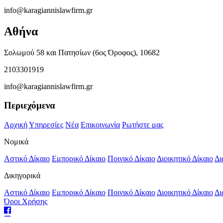
info@karagiannislawfirm.gr
Αθήνα
Σολωμού 58 και Πατησίων (6ος Όροφος), 10682
2103301919
info@karagiannislawfirm.gr
Περιεχόμενα
Αρχική
Υπηρεσίες
Νέα
Επικοινωνία
Ρωτήστε μας
Νομικά
Αστικό Δίκαιο
Εμπορικό Δίκαιο
Ποινικό Δίκαιο
Διοικητικό Δίκαιο
Δι
Δικηγορικά
Αστικό Δίκαιο
Εμπορικό Δίκαιο
Ποινικό Δίκαιο
Διοικητικό Δίκαιο
Δι
Όροι Χρήσης