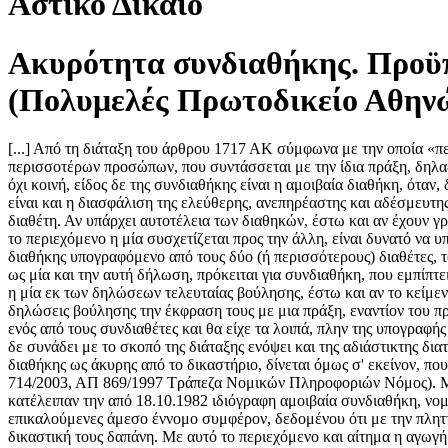
Αστικό Δίκαιο
Ακυρότητα συνδιαθήκης. Προϋπ
(Πολυμελές Πρωτοδικείο Αθηνώ
[...] Από τη διάταξη του άρθρου 1717 ΑΚ σύμφωνα με την οποία «περισσότερα πρόσωπα δε μπορούν να συντάξουν διαθήκη με την ίδια πράξη» συνάγεται ότι συνδιαθήκη είναι η διαθήκη δύο ή περισσοτέρων προσώπων, που συντάσσεται με την ίδια πράξη, δηλαδή στο ίδιο έγγραφο με ενιαία διατύπωση, χωρίς να εξετάζεται ποιο είναι το περιεχόμενο της ή αν η διατιθέμενη με αυτήν περιουσία είναι ή όχι κοινή, είδος δε της συνδιαθήκης είναι η αμοιβαία διαθήκη, όταν, δηλαδή, με αυτήν ο κάθε διαθέτης είναι και τετιμημένος εκ μέρους του άλλου συνδιαθέτου. Σκοπός της απαγόρευσης της συνδιαθήκης είναι και η διασφάλιση της ελεύθερης, ανεπηρέαστης και αδέσμευτης έκφρασης της τελευταίας βούλησης του προσώπου, αλλά και η αποτροπή της παραβίασης της μυστικότητας της τελευταίας βούλησης του διαθέτη. Αν υπάρχει αυτοτέλεια των διαθηκών, έστω και αν έχουν γραφεί αυτές στο ίδιο φύλλο χαρτιού και δε συμπλέκονται οργανικώς, δεν αποτελούν, δηλαδή, εσωτερικώς την ίδια πράξη, έστω και αν κατά το περιεχόμενο η μία συσχετίζεται προς την άλλη, είναι δυνατό να υπάρχουν δύο έγκυρες ιδιόγραφες διαθήκες, εφόσον συντρέχουν οι προϋποθέσεις του άρθρου 1721 ΑΚ. Όταν, όμως, υπάρχει ένα κείμενο διαθήκης υπογραφόμενο από τους δύο (ή περισσότερους) διαθέτες, το οποίο εμφανίζει οργανικώς ως εσωτερικώς συμπλεκόμενες τις δηλώσεις τελευταίας βούλησης, πολύ δε περισσότερο, όταν τις εμφανίζει ως μία και την αυτή δήλωση, πρόκειται για συνδιαθήκη, που εμπίπτει στην απαγόρευση του άρθρου 1717 ΑΚ και είναι άκυρη, διότι σε τέτοια περίπτωση υπάρχει μια πράξη και δε μπορεί να θεωρηθεί έγκυρη η μία εκ των δηλώσεων τελευταίας βούλησης, έστω και αν το κείμενο γράφηκε με το χέρι του ενός από τους συνδιαθέτες και υπογράφθηκε και από τους δύο, διότι η συνυπογραφή προσδίδει στις δύο δηλώσεις βούλησης την έκφραση τους με μια πράξη, εναντίον του προαναφερόμενου σκοπού της απαγόρευσης. Αντίθετη εκδοχή θα οδηγούσε σε κάθε περίπτωση που η συνδιαθήκη γραφόταν με το χέρι του ενός από τους συνδιαθέτες και θα είχε τα λοιπά, πλην της υπογραφής και από τους δύο, στοιχεία, που ορίζονται στη διάταξη του άρθρου 1721 ΑΚ, να θεωρείται ως ιδιόγραφη διαθήκη του ενός και κάτι τέτοιο δε συνάδει με το σκοπό της διάταξης ενόψει και της αδιάστικτης διατύπωσης της. Η εκ του λόγου αυτού απόλυτη ακυρότητα (άρθρο 180 ΑΚ) επέρχεται αυτοδικαίως, χωρίς να απαιτείται η κήρυξη της σχετικής διαθήκης ως άκυρης από το δικαστήριο, δίνεται όμως σ' εκείνον, που έχει έννομο συμφέρον δικαίωμα έγερσης αναγνωριστικής αγωγής (άρθρο 70 ΚΠολΔ) προς αναγνώριση της ακυρότητας αυτής (ΑΠ 714/2003, ΑΠ 869/1997 Τράπεζα Νομικών Πληροφοριών Νόμος). Με την υπό κρίση αγωγή οι ενάγουσες εκθέτουν ότι οι αποβιώσαντες γονείς αυτών και της εναγομένης, με την οποία είναι αδελφές, κατέλειπαν την από 18.10.1982 ιδιόγραφη αμοιβαία συνδιαθήκη, νομίμως δημοσιευθείσα και κηρυχθείσα κυρία, η οποία εκ του λόγου αυτού τυγχάνει άκυρη. Με βάση αυτά τα πραγματικά περιστατικά και επικαλούμενες άμεσο έννομο συμφέρον, δεδομένου ότι με την πληττόμενη διαθήκη θίγεται το κληρονομικό τους δικαίωμα, ζητούν να αναγνωρισθεί η ακυρότητα αυτής και να καταδικασθεί η εναγομένη στη δικαστική τους δαπάνη. Με αυτό το περιεχόμενο και αίτημα η αγωγή αρμοδίως και παραδεκτώς εισάγεται ενώπιον αυτού του Δικαστηρίου για να συζητηθεί κατά την τακτική διαδικασία (άρθρα 18 αριθ. 1, 22 και 30 ΚΠολΔ) και είναι νόμιμη στηριζόμενη στις διατάξεις των προαναφερόμενων άρθρων 174, 180, 1717, 1718 ΑΚ, 70 και 176 ΚΠολΔ. Πρέπει, επομένως, να ερευνηθεί περαιτέρω κατ' ουσίαν, δεδομένου ότι α) έχει τηρηθεί η προβλεπόμενη από τη διάταξη του άρθρου 214 Α' ΚΠολΔ προδικασία (βλ. την προσκομιζ