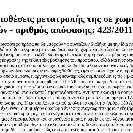
οθέσεις μετατροπής της σε χωρ
ν - αριθμός απόφασης: 423/2011
όμενη από τις ενάγουσες από 12.6.2009 μονομερή δήλωση του πληρεξούσιου δικηγόρου τους περί του ότι η εναγομένη δεν προσήλθε στον νομίμως ορισθέντα για τη διεξαγωγή της απόπειρας συμβιβαστικής επίλυσης της διαφοράς τόπο και χρόνο) και β) δεν απαιτείται η καταβολή δικαστικού ενσήμου λόγω του αναγνωριστικού της χαρακτήρα ούτε η εγγραφή αυτής στα βιβλία διεκδικήσεων λόγω της φύσης αυτής (ΠΠΑ 15812/1978 ΝοΒ 28 σελ.865) ή η υποβολή δήλωσης φόρου κληρονομιάς, εφόσον η υπό κρίση αγωγή δε σχετίζεται με κληρονομιαία αντικείμενα (άρθρο 106 παρ.1 Ν.Δ. 118/1973). Η εναγομένη με τις νομίμως κατατεθειμένες προτάσεις της πέραν της γενικής αρνήσεως της αγωγής, προέβαλε την ένσταση παραγραφής του επίδικου δικαιώματος βάσει της διατάξεως του άρθρου 1777 ΑΚ για το λόγο ότι από τη δημοσίευση και κήρυξη κυρίας της επίμαχης διαθήκης (17.11.1995) μέχρι την άσκηση της υπό κρίση αγωγής (4.6.2009) έχει παρέλθει χρονικό διάστημα πέραν της πενταετίας. Η ως άνω ένσταση τυγχάνει μη νόμιμη, καθόσον η άσκηση αναγνωριστικής της ακυρότητας διαθήκης αγωγής για τη σύνταξη της οποίας - διαθήκης- δεν τηρήθηκαν οι εκ του νόμου προϋποθέσεις δεν υπόκειται σε κανένα χρονικό περιορισμό ή παραγραφή (Απ. Γεωργιάδης - Μ. Σταθόπουλος Αστικός Κώδιξ έκδ.1996 υπό άρθρα 1717 - 1718 σελ.90 επ., ΑΠ 440/1971 Αρχ. Νομ. Κ.Β. σελ.800, ΑΠ 643/1964 ΝοΒ 13 σελ.371). Σε παραγραφή υπόκειται μόνο η αξίωση, την οποία πρόκειται να προπαρασκευάσει η αγωγή, η οποία στην περίπτωση αυτή απορρίπτεται όχι λόγω παραγραφής, αλλά από έλλειψη εννόμου συμφέροντος. Πρέπει, επομένως, η προβαλόμενη ως άνω ένσταση να απορριφθεί ως νόμω αβάσιμη, πολλώ δε μάλλον, που η εναγομένη δεν προτείνει ένσταση παραγραφής κατά κάποιας αξίωσης των εναγουσών, που προπαρασκευάζεται με την υπό κρίση αγωγή, όπως προελέχθη. Περαιτέρω προβάλει την ένσταση καταχρηστικής ασκήσεως δικαιώματος (281 ΑΚ) για το λόγο ότι οι ενάγουσες γνώριζαν και είχαν αποδεχθεί την εν ζωή παράκληση των γονέων τους όπως το αναφερόμενο στην επίδικη διαθήκη κληρονομιαίο ακίνητο περιέλθει στην ίδια την εναγομένη, επειδή αυτή είχε επιμεληθεί επί μακρόν τους γονείς τους κατά το διάστημα, που εκείνοι έπασχαν από βαρέα νοσήματα και ότι είχαν προβεί μεταξύ τους ακόμα και σε διανομή χρήσης του ακινήτου αυτού. Η υπό κρίση ένσταση τυγχάνει ομοίως νόμω αβάσιμη και πρέπει να απορριφθεί, καθόσον τα ανωτέρω πραγματικά περιστατικά και αληθή υποτιθέμενα δεν καθιστούν καταχρηστική την άσκηση του δικαιώματος αναγνώρισης της εκ του νόμου απόλυτης ακυρότητας της συνδιαθήκης. Από την εκτίμηση των εγγράφων, που οι διάδικοι νομίμως προσκομίζουν και επικαλούνται (μάρτυρες δεν εξετάστηκαν), αποδεικνύονται τα ακόλουθα πραγματικά περιστατικά : Την 11.7.1990 απεβίωσε στη Νίκαια Αττικής ο.......... ..... .... , πατέρας των διαδίκων, κάτοικος εν ζωή Αιγάλεω Αττικής, καταλείποντας ως πλησιέστερους κατά το χρόνο του θανάτου του συγγενείς τη σύζυγο του ............. και τις θυγατέρες του ............. ........ (ενάγουσες) και ...... (εναγομένη). Την 10.3.1998 απεβίωσε στο Αιγάλεω Αττικής και η ανωτέρω ......... , κάτοικος εν ζωή Αιγάλεω Αττικής, καταλείποντας ως πλησιέστερους κατά το χρόνο του θανάτου της συγγενείς τις ανωτέρω θυγατέρες της. Οι ανωτέρω γονείς των διαδίκων είχαν εν ζωή συντάξει στο Αιγάλεω Αττικής την από 18.10.1982 ιδιόγραφη διαθήκη στο ίδιο φύλλο χαρτιού, το περιεχόμενο της οποίας έχει ως εξής : «Εν Αιγάλεω την 18 οκτωβρίου 1982 σήμερα μαζί μέ τη συζυγό μου ............. ......... το γένος .......... αποφασίσαμε και γράψαμε τη διαθήκη μας. 1. Έχουμε στην κατοχή μας εξειμεσίας 1 ένα δωμάτιο με Κουζίνα και Λουτρό Με άδεια οικοδομίσεος αριθμός .... υπηρεσία πολεοδομίας Πειραιάς την 6.9.1971 θέλουμε όσο είμ