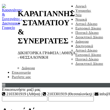
Αρχική
Υπηρεσίες
ΚΑΡΑΓΙΑΝΝΗΣ
Νέα
Νομικά
- ΣΤΑΜΑΤΙΟΥ
Αστικό Δίκαιο
Εμπορικό Δίκαιο
&
Ποινικό Δίκαιο
Διοικητικό Δίκαιο
ΣΥΝΕΡΓΑΤΕΣ
Διάφορα
Δικηγορικά
Αστικό Δίκαιο
ΔΙΚΗΓΟΡΙΚΑ ΓΡΑΦΕΙΑ | ΑΘΗΝΑ
Εμπορικό Δίκαιο
- ΘΕΣΣΑΛΟΝΙΚΗ
Ποινικό Δίκαιο
Διοικητικό Δίκαιο
Διάφορα
Επικοινωνία
Ρωτήστε μας
Επικοινωνήστε μαζί μας
2103301919 (Αθήνα) |
2103301919 (Θεσσαλονίκη) |
info@k