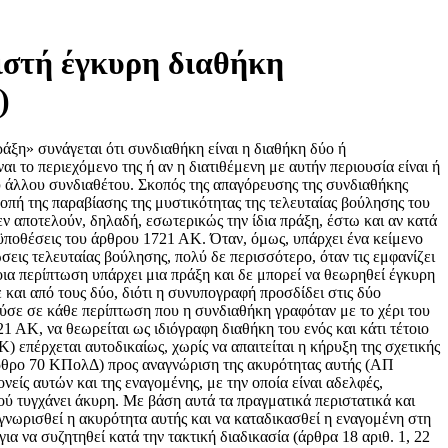
ιστή έγκυρη διαθήκη
)
αστε στη ζωή και η δύο και αργότερα όποιος μείνει τελευταίος να έχει δικαίωμα αν δεν τον κοιτάξουν τα παιδιά να το κάνει δωρεά ή να υοθετήσει κάνα φτωχό ή να το πούλησει. 2. Μετά το θάνατο και τον δυο μας άμα βρεθεί αδέσμευτο θα το πάρουν εξαμεσίας η θυγατέρες ... ...... 3. Στη θυγατέρα μας ... .... .. δώσαμε τον αέρα αποπάνω και έχτισε ένα δωμάτιο και λυόμενη κουζίνα με δικά της λεπτά και δεν έχουν δικαίωμα οι άλλες να της ζητήσουν μερίδιο γι΄ αϋτό η ... θα κάνει μια σιδερένια σκάλα από την αυλή, η αυλή είναι και για της τρεις αδερφές όπως και η ταράτσα έκτος από νικαρέους 4. Απάνω από το δωμάτιο της ... η .... .. θά κάνει βεράντα αν θέλει και με τζαμαρία». Ακολουθεί υπογραφή των διαθετών κάτω από το κείμενο. Η ως άνω διαθήκη δημοσιεύθηκε από την εναγομένη με το υπ' αριθμ. 4232/17.11.1995 πρακτικό δημοσίευσης του Μονομελούς Πρωτοδικείου Αθηνών και κηρύχθηκε κυρία με την υπ' αριθμ. 1599/17.11.1995 απόφαση του ιδίου Δικαστηρίου. Οπως προκύπτει από το περιεχόμενο της επίδικης διαθήκης, η οποία γράφτηκε με το χέρι του ...... ... .. ....... και υπογράφτηκε από τον ίδιο και τη σύζυγο του ....... ....... ... , περιέχει αυτή διατάξεις τελευταίας βούλησης αμφοτέρων των διαθετών, με την οποία εγκαθιστούν κληρονόμους τους τα ίδια πρόσωπα και δη ο καθένας εξ αυτών το σύζυγο του και τις θυγατέρες τους. Κατά συνέπεια και σύμφωνα και με τα εκτιθέμενα στη μείζονα σκέψη της παρούσας, η επίδικη διαθήκη συνιστά συνδιαθήκη και δη αμοιβαία, αφού στην κατάρτιση αυτής συνέπραξαν δύο πρόσωπα, συνετάγη αυτή κατόπιν επιθυμίας αμφοτέρων, στο πρώτο πληθυντικό πρόσωπο και στο ίδιο φύλλο χαρτιού, το οποίο συνυπογράφηκε, ως μία και μοναδική δήλωση τελευταίας βούλησης και περιέχει την αμοιβαία θέληση τους ο κάθε διαθέτης να είναι και τετιμημένος εκ μέρους του άλλου συνδιαθέτου. Ως εκ τούτου τυγχάνει αυτή απολύτως άκυρη μη δυνάμενη να ισχύσει κατά μετατροπή ως εκ της διάταξης του άρθρου 182 ΑΚ ως έγκυρη χωριστή ιδιόγραφη διαθήκη. Εχουν δε οι ενάγουσες έννομο συμφέρον προς αναγνώριση της ακυρότητας αυτής, καθόσον με την πληττόμενη διαθήκη θίγεται το κληρονομικό τους δικαίωμα επί του περιγραφομένου σε αυτήν κληρονομιαίου ακινήτου, το οποίο ευρίσκεται στο Αιγάλεω Αττικής και επί της οδού ..... ... ... και συγκεκριμένα περιορίζεται αυτό στον ισόγειο μόνο όροφο του ακινήτου και δεν περιλαμβάνει και τον δεύτερο όροφο αυτού, όπως αντιθέτως θα συμβεί εάν ισχύσει η εξ αδιαθέτου διαδοχή. Μετά ταύτα πρέπει η υπό κρίση αγωγή να γίνει δεκτή ως ουσιαστικά βάσιμη και να συμψηφισθεί η δικαστική δαπάνη μεταξύ των διαδίκων λόγω της συγγενικής τους σχέσης. (179 ΚΠολΔ). ΓΙΑ ΤΟΥΣ ΛΟΓΟΥΣ ΑΥΤΟΥΣ ΔΙΚΑΖΕΙ κατ' αντιμωλίαν των διαδίκων. ΔΕΧΕΤΑΙ την αγωγή. ΑΝΑΓΝΩΡΙΖΕΙ ότι η από 18.10.1982 συνδιαθήκη των .... , που απεβίωσαν στη Νίκαια Αττικής την 11.7.1990 και στο Αιγάλεω Αττικής την 10.3.1998 αντίστοιχα, η οποία