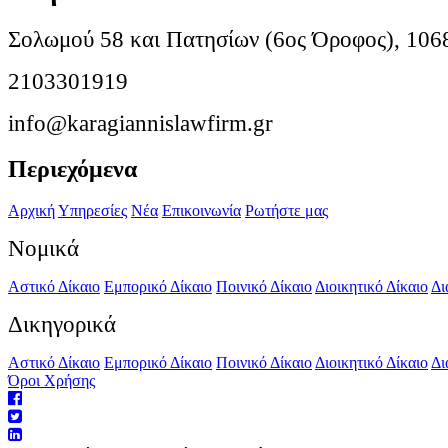
Σολωμού 58 και Πατησίων (6ος Όροφος), 106
2103301919
info@karagiannislawfirm.gr
Περιεχόμενα
Αρχική
Υπηρεσίες
Νέα
Επικοινωνία
Ρωτήστε μας
Νομικά
Αστικό Δίκαιο
Εμπορικό Δίκαιο
Ποινικό Δίκαιο
Διοικητικό Δίκαιο
Δι
Δικηγορικά
Αστικό Δίκαιο
Εμπορικό Δίκαιο
Ποινικό Δίκαιο
Διοικητικό Δίκαιο
Δι
Όροι Χρήσης