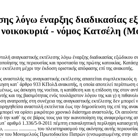
σης λόγω έναρξης διαδικασίας ε
α νοικοκυριά - νόμος Κατσέλη (
τολή αναγκαστικής εκτέλεσης λόγω έναρξης διαδικασίας εξώδικου 
ποίησης της περιουσίας και προστασία της πρώτης κατοικίας. Κατάσχ
 εκτέλεση μέχρι την έκδοση οριστικής απόφασης επί της ανακοπής.
θηκε με δόλο, διοικητικά πρόστιμα, χρηματικές ποινές, φόρους και τέλη προς το Δημόσιο και τους Οργανισμούς Τοπικής Αυτοδιοίκησης πρώτου και δευτέρου βαθμού, τέλη προς Νομικά Πρόσωπα Δημοσίου Δικαίου και εισφορές προς οργανισμούς κοινωνικής ασφάλισης. 3. Απαλλαγή του οφειλέτη από τα χρέη του σύμφωνα με τις διατάξεις του παρόντος νόμου μπορεί να γίνει μόνο μία φορά». Ακολούθως στις διατάξεις των άρθρων 2, 3 και 4 του ίδιου νόμου, γίνεται αναφορά στη διαδικασία εξωδικαστικου συμβιβασμού, το αρμόδιο δικαστήριο και ακολούθως την κατάθεση των εγγράφων στη γραμματεία του δικαστηρίου και ιδίως της αίτησης για την έναρξη της διαδικασίας ενώπιον αυτού. Περαιτέρω κατά τη διάταξη του άρθρου 9 του ιδίου Νόμου, ορίζεται η διαδικασία ρευστοποίησης της περιουσίας και προστασίας της κύριας κατοικίας και ειδικότερα: « 2. Ο οφειλέτης μπορεί να υποβάλει στο δικαστήριο πρόταση εκκαθάρισης ζητώντας να εξαιρεθεί από την εκποίηση βεβαρημένο ή μη με εμπράγματη ασφάλεια ακίνητο, που χρησιμεύει ως κύρια κατοικία του, εφόσον τούτο δεν υπερβαίνει το προβλεπόμενο από τις ισχύουσες διατάξεις όριο αφορολόγητης απόκτησης πρώτης κατοικίας, προσαυξημένο κατά πενήντα τοις εκατό. Στην περίπτωση αυτή το δικαστήριο ρυθμίζει την ικανοποίηση απαιτήσεων των πιστωτών μέχρι συνολικό ποσό που ανέρχεται στο ογδόντα πέντε τοις εκατό της εμπορικής αξίας του ακινήτου της κύριας κατοικίας, όπως αυτή αποτιμάται από το δικαστήριο. Η ρύθμιση μπορεί να προβλέπει και περίοδο χάριτος. ..... Η μη τήρηση απο τον οφειλέτη των υποχρεώσεων που επιβάλλονται κατ` εφαρμογή της παραγράφου αυτής, επιτρέπει στον πιστωτή να κινήσει διαδικασίες αναγκαστικής εκτέλεσης κατά του οφειλέτη και της μοναδικής κατοικίας του. Δεν επιτρέπεται η καταγγελία της ρύθμισης της παρούσας παραγράφου αν δεν υπάρχει καθυστέρηση τεσσάρων τουλάχιστον μηνιαίων δόσεων. Αν ο οφειλέτης κατοικεί ή διαμένει σε ξένο ακίνητο και ο σύζυγος αυτού δεν διαθέτει ακίνητο που μπορεί να χρησιμοποιηθεί ως κατοικία, τότε οι διατάξεις της παρούσας παραγράφου εφαρμόζονται και για το μοναδικό ακίνητο του οφειλέτη που μπορεί vα χρησιμοποιηθεί ως κατοικία. Εξάλλου, κατ` άρθρο 19§1 του ίδιου νόμου, όπως αντικαταστάθηκε, αρχικώς με το άρθρο με το άρθρο 36 του Ν. 3910/2011 και στη συνέχεια με το άρθρο 46 του Ν. 3986/2011 «Από τη δημοσίευση του παρόντος νόμου και μέχρι την 31η Δεκεμβρίου 2011 απαγορεύεται ο πλειστηριασμός του ακινήτου της παραγράφου 2 του άρθρου 9». Δικαιοπολιτική επιλογή του Έλληνα νομοθέτη με τις αναγκαστικού δικαίου διατάξεις του Ν. 3869/2010 είναι η παροχή προστασίας στον καλόπιστο υπερχρεωμένο οφειλέτη με σκοπό την επανένταξη του στην οικονομική και κοινωνική ζωή, με την επανάκτηση της οικονομικής του ελευθερίας που συνεπάγεται η ρύθμιση και η απαλλαγή των χρεών του (βλ. την αιτιολογική έκθεση του νόμου). Ενόψει των ανωτέρω, φυσικά πρόσωπα που δεν έχουν πτωχευτική ικανότητα και έχουν περιέλθει χωρίς δόλο σε μόνιμη αδυναμία πληρωμής ληξιπρόθεσμων χρηματικών οφειλών τους δικαιούνται να υποβάλουν στο αρμόδιο δικαστήριο την αίτηση για τη ρύθμιση των οφειλών αυτών και απαλλαγή. Κατά συνέπεια, καθίσταται πλέον σαφές ότι ο νόμος αυτός αφορά σε μη εμπόρους φυσικά πρόσωπα, ανεξαρτήτως του χαρακτήρα και της προέλευσης του χρέους, με την έννοια ότι χρέη που προέρχονται από περιορισμένη σε έκταση επαγγελματική δραστηριότητα, που δεν προσδίδει στον οφειλέτη την εμπορική ιδιότητα, μπορούν ομοίως να υπαχθούν στη διαδικασία του ως άνω νόμου (ΜονΠρΑΘ 1795/2011, ΜονΠρΚαβ 745/2011, ΜονΠρΑΘ 8326/2010, ΜονΠρΑΘ 7794/2010 Τρ.Νομ.Πλ. Νόμος). Από την εκτίμηση των εγγράφων που προσκομίστηκαν από τους διαδίκους πιθανολογούντα