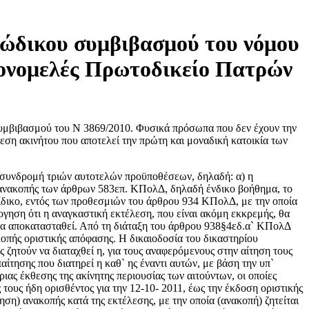
ξώδικου συμβιβασμού του νόμου
Μονομελές Πρωτοδικείο Πατρών
συμβιβασμού του Ν 3869/2010. Φυσικά πρόσωπα που δεν έχουν την
εση ακινήτου που αποτελεί την πρώτη και μοναδική κατοικία των
ι τα ακόλουθα πραγματικά περιστατικά: Με εκτελεστούς τίτλους: α) την υπ` αριθμό 1.502/27-10-2009 διαταγή πληρωμής της Δικαστού του Μονομελούς Πρωτοδικείου Πατρών, β) την υπ` αριθμό 1.587/4-11-2009 διαταγή πληρωμής της Δικαστού του Μονομελούς Πρωτοδικείου Πατρών και γ) την υπ` αριθμό 1.588/4-11 -2009 διαταγή πληρωμής της Δικαστού του Μονομελούς Πρωτοδικείου Πατρών και για την ικανοποίηση απαιτήσεων της καθ` ης έναντι των αιτούντων, ποσού 59.476,73 ευρώ πλέον τόκων και εξόδων, 115.728,41 ευρώ πλέον τόκων και εξόδων και 74.914,46 ευρώ πλέον τόκων και εξόδων, αντίστοιχα, με βάση τις σχετικές επιταγές προς πληρωμή που επιδόθηκαν στους αιτούντες κάτω από το πρώτο εκτελεστό απόγραφο των άνω διαταγών πληρωμής, που προέρχονται οι απαιτήσεις από συμβάσεις δανείου που συνήφθησαν μεταξύ των διαδίκων, κατασχέθηκε, με επίσπευση της καθ` ης, με την υπ` αριθμό ...../10-12-2009 έκθεση αναγκαστικής κατάσχεσης ακινήτων, που συντάχθηκε από τη δικαστική επιμελήτρια του Πρωτοδικείου Αιγίου, ................ , α) το με στοιχεία ΙΣ 1 διαμέρισμα του ισογείου ορόφου, εμβαδού 80,05τ.μ., μιας υπερυψωμένης οικοδομής, που έχει χτιστεί στο με στοιχείο 1 τμήμα ενός ενιαίου οικοπέδου, το οποίο βρίσκεται στη θέση «Παναγίτσα», εντός του Οικισμού Οβρυάς του πρώην Δήμου Μεσσάτιδος Αχαίας, στη διασταύρωση των οδών ....... και............................και β) η με στοιχεία ΥΠ 1 υπόγεια αποθήκη, εμβαδού 97,56τ.μ., της ίδιας ως άνω υπερυψωμένης οικοδομής, που βρίσκεται στη θέση «Παναγίτσα», εντός του Οικισμού Οβρυάς του πρώην Δήμου Μεσσάτιδος Αχαίας, στη διασταύρωση των οδών........και Παρόδου ............... Το προπεριγραφέντο ακίνητα, που περιήλθαν στους αιτούντες, κατά πλήρη κυριότητα, το με στοιχεία ΙΣ 1 διαμέρισμα, στον πρώτο αιτούντα και η με στοιχεία ΥΠ 1 αποθήκη, κατά ποσοστό 50% εξ αδιαιρέτου στον καθένα από τους αιτούντες, δυνάμει: α) της υπ` αριθμό 1.100/5-4-2007 συμβολαιογραφικής πράξης σύστασης κάθετης καί οριζόντιας ιδιοκτησίας της Συμβολαιογράφου Πατρών Γαρυφαλλιάς Φλίγκου -Σαραβα, που έχει μεταγραφεί νόμιμα στα βιβλία μεταγραφών του Υποθηκοφυλακείου Πατρών, στον τόμο ......και με αριθμό ...... και β) του υπ` αριθμό....../5-4-2007 συμβολαίου γονικής παροχής της ίδιας ως άνω Συμβολαιογράφου, που έχει μεταγραφεί νόμιμα στα βιβλία μεταγραφών του Υποθηκοφυλακείου Πατρών, στον τόμο .....και με αριθμό ....., ήδη εκτίθενται σε δημόσιο αναγκαστικό πλειστηριασμό, που έχει οριστεί για την 12-10-2011, συνταχθείσας σχετικώς και της υπ` αριθμό 1.336/5-9-2011 πέμπτης επαναληπτικής περίληψης κατασχετήριας έκθεσης της ίδιας πιο πάνω δικαστικής επιμελήτριας. Η αξία του ως άνω ισογείου διαμερίσματος και της υπόγειας αποθήκης εκτιμήθηκε, με την υπ` αριθμό 1938/2011 απόφαση του ιδίου Δικαστηρίου, ότι ανέρχεται στο ποσό των 121.000 ευρώ το διαμέρισμα και στο ποσό των 48.000 ευρώ η υπόγεια αποθήκη, η δε τιμή πρώτης προσφοράς τους ορίστηκε στο ποσό των 100.000 ευρώ και στο ποσό των 35.000 ευρώ αντίστοιχα. Κατά των άνω π