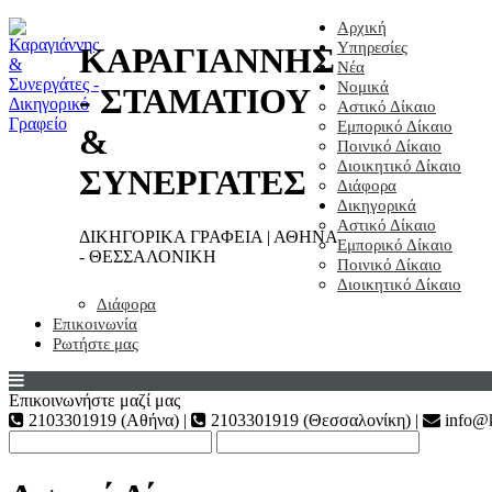
Αρχική
Υπηρεσίες
ΚΑΡΑΓΙΑΝΝΗΣ
Νέα
Νομικά
- ΣΤΑΜΑΤΙΟΥ
Αστικό Δίκαιο
Εμπορικό Δίκαιο
&
Ποινικό Δίκαιο
Διοικητικό Δίκαιο
ΣΥΝΕΡΓΑΤΕΣ
Διάφορα
Δικηγορικά
Αστικό Δίκαιο
ΔΙΚΗΓΟΡΙΚΑ ΓΡΑΦΕΙΑ | ΑΘΗΝΑ
Εμπορικό Δίκαιο
- ΘΕΣΣΑΛΟΝΙΚΗ
Ποινικό Δίκαιο
Διοικητικό Δίκαιο
Διάφορα
Επικοινωνία
Ρωτήστε μας
Επικοινωνήστε μαζί μας
2103301919 (Αθήνα) |
2103301919 (Θεσσαλονίκη) |
info@k