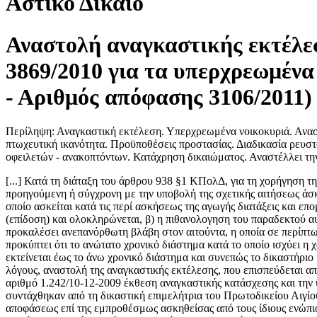
Αστικό Δίκαιο
Αναστολή αναγκαστικής εκτέλε
3869/2010 για τα υπερχρεωμέν
- Αριθμός απόφασης 3106/2011)
Περίληψη: Αναγκαστική εκτέλεση. Υπερχρεωμένα νοικοκυριά. Ανασ
πτωχευτική ικανότητα. Προϋποθέσεις προστασίας. Διαδικασία ρευστο
οφειλετών - ανακοπτόντων. Κατάχρηση δικαιώματος. Αναστέλλει την
[...] Κατά τη διάταξη του άρθρου 938 §1 ΚΠολΔ, για τη χορήγηση της αναστολής της αναγκαστικής εκτέλεσης απαιτείται συμπλεκτικούς η συνδρομή τριών αυτοτελών προϋποθέσεων, δηλαδή: α) η προηγούμενη ή σύγχρονη με την υποβολή της σχετικής αιτήσεως άσκηση κατ` άρθρο 933 ΚΠολΔ ανακοπής, η οποία αποτελεί περίπτωση ανακοπής των άρθρων 583επ. ΚΠολΔ, δηλαδή ένδικο βοήθημα, το οποίο ασκείται κατά τις περί ασκήσεως της αγωγής διατάξεις και επομένως, ως άσκηση της νοείται, η κατάθεση και η επίδοση της στον αντίδικο, εντός των προθεσμιών του άρθρου 934 ΚΠολΔ, με την οποία (επίδοση) και ολοκληρώνεται, β) η πιθανολογηση του παραδεκτού αυτής και της βασιμότητας ενός τουλάχιστον λόγου της και γ) η πιθανολογηση ότι η αναγκαστική εκτέλεση, που είναι ακόμη εκκρεμής, θα προκαλέσει ανεπανόρθωτη βλάβη στον αιτούντα, η οποία σε περίπτωση ανατροπής στη συνέχεια της αναγκαστικής εκτέλεσης δεν μπορεί να αποκατασταθεί. Από τη διάταξη του άρθρου 938§4εδ.α` ΚΠολΔ προκύπτει ότι το ανώτατο χρονικό διάστημα κατά το οποίο ισχύει η χορηγηθείσα αναστολή εκτείνεται έως την δημοσίευση της επί της ανακοπής οριστικής απόφασης. Η δικαιοδοσία του δικαστηρίου εκτείνεται έως το άνω χρονικό διάστημα και συνεπώς το δικαστήριο μπορεί να ορίσει μικρότερο χρονικό διάστημα αναστολής. Οι αιτούντες ζητούν να διαταχθεί η, για τους αναφερόμενους στην αίτηση τους λόγους, αναστολή της αναγκαστικής εκτέλεσης, που επισπεύδεται από την καθ` ης σε βάρος τους για την ικανοποίηση της αναφερόμενης απαίτησης που διατηρεί η καθ` ης έναντι αυτών, με βάση την υπ` αριθμό 1.242/10-12-2009 έκθεση αναγκαστικής κατάσχεσης και την υπ` αριθμό 1.336/5-9-2011 πέμπτη επαναληπτική περίληψη κατασχετήριας έκθεσης της ακίνητης περιουσίας των αιτούντων, οι οποίες συντάχθηκαν από τη δικαστική επιμελήτρια του Πρωτοδικείου Αιγίου, ........... ............., του πλειστηριασμού της ακίνητης αυτής περιουσίας τους ήδη ορισθέντος για την 12-10- 2011, έως την έκδοση οριστικής αποφάσεως επί της εμπροθέσμως ασκηθείσας από τους ίδιους ενώπιον του Μονομελούς Πρωτοδικείου Πατρών (ενσωματωμένης στην αίτηση) ανακοπής κατά της εκτέλεσης, με την οποία (ανακοπή) ζητείται η ακύρωση των άνω πράξεων εκτελέσεως, επικαλούμενοι την ευδοκίμηση των αναφερόμενων λόγων της ανακοπής, καθώς και ότι, διαφορετικά, θα υποστούν ανεπανόρθωτη βλάβη. Με αυτό το περιεχόμενο και αίτημα, η αίτηση, που ασκήθηκε εμπροθέσμως (άρθρο 938§3 του ΚΠολΔ), αρμοδίως εισάγεται προς συζήτηση ενώπιον του Δικαστηρίου αυτού (άρθρο 938§2 του ΚΠολΔ), ως του Δικαστηρίου ενώπιον του οποίου εκκρεμεί η άνω ανακοπή, κατά την προκείμενη διαδικασία των ασφαλιστικών μέτρων (άρθρα 938§3, 686επ. ΚΠολΔ), και είναι, σύμφωνα με τα αναφερόμενα στην ανωτέρω σκέψη, νόμιμη, στηριζόμενη στις διατάξεις των άρθρων 933§1 και 938 του ΚΠολΔ. Πρέπει, επομένως, να ερευνηθεί-περαιτέρω κατ` ουσίαν. Κατά τη διάταξη του άρθρου 1 του Ν. 3869/2010 «Ρύθμιση οφειλών υπερχρεωμένων φυσικών προσώπων και άλλες διατάξεις» ορίζεται ότι «1. Φυσικά πρόσωπα που δεν πτωχευτική ικανότητα και έχουν περιέλθει, χωρίς δόλο, σε μόνιμη αδυναμία πληρωμής ληξιπρόθεσμων χρηματικών οφειλών τους (εφεξής οφειλέτες) δικαιούνται να υποβάλουν στο αρμόδιο δικαστήριο την αίτηση που προβλέπεται στην παράγραφο 1 του άρθρου 4 για τη ρύθμιση των οφειλών αυτών και απαλλαγή. Την ύπαρξη δόλου αποδεικνύει ο πιστωτής. 2. Δεν επιτρέπεται η ρύθμιση οφειλών που: α) έχουν αναληφθεί το τελευταίο έτος πριν την υποβολή της αίτησης για την έναρξη διαδικασίας κατά την παράγραφο 1 του άρθρου 4 του παρόντος νόμου και-β) που προέκυψαν από αδικοπραξία που διαπράχ