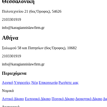
Θεσσαλονίκη
Πολυτεχνείου 21 (6ος Όροφος), 54626
2103301919
info@karagiannislawfirm.gr
Αθήνα
Σολωμού 58 και Πατησίων (6ος Όροφος), 10682
2103301919
info@karagiannislawfirm.gr
Περιεχόμενα
Αρχική
Υπηρεσίες
Νέα
Επικοινωνία
Ρωτήστε μας
Νομικά
Αστικό Δίκαιο
Εμπορικό Δίκαιο
Ποινικό Δίκαιο
Διοικητικό Δίκαιο
Δι
Δικηγορικά