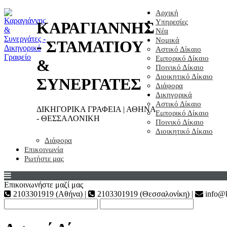
Αρχική
Υπηρεσίες
ΚΑΡΑΓΙΑΝΝΗΣ
Νέα
Νομικά
- ΣΤΑΜΑΤΙΟΥ
Αστικό Δίκαιο
Εμπορικό Δίκαιο
&
Ποινικό Δίκαιο
Διοικητικό Δίκαιο
ΣΥΝΕΡΓΑΤΕΣ
Διάφορα
Δικηγορικά
Αστικό Δίκαιο
ΔΙΚΗΓΟΡΙΚΑ ΓΡΑΦΕΙΑ | ΑΘΗΝΑ
Εμπορικό Δίκαιο
- ΘΕΣΣΑΛΟΝΙΚΗ
Ποινικό Δίκαιο
Διοικητικό Δίκαιο
Διάφορα
Επικοινωνία
Ρωτήστε μας
Επικοινωνήστε μαζί μας
2103301919 (Αθήνα) |
2103301919 (Θεσσαλονίκη) |
info@k