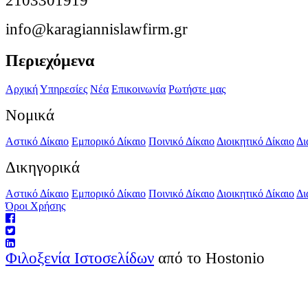
2103301919
info@karagiannislawfirm.gr
Περιεχόμενα
Αρχική
Υπηρεσίες
Νέα
Επικοινωνία
Ρωτήστε μας
Νομικά
Αστικό Δίκαιο
Εμπορικό Δίκαιο
Ποινικό Δίκαιο
Διοικητικό Δίκαιο
Δι
Δικηγορικά
Αστικό Δίκαιο
Εμπορικό Δίκαιο
Ποινικό Δίκαιο
Διοικητικό Δίκαιο
Δι
Όροι Χρήσης
Φιλοξενία Ιστοσελίδων
από το Hostonio