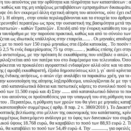
ου αιτούντος για την ορθότητα και πληρότητα των καταστάσεων : α) 
α καθώς και της μη υπάρξεως μεταβιβάσεων εμπραγμάτων δικαιωμάτων 
ε ότι δεν εκκρεμεί άλλη σχετική αίτηση του αιτούντος, ούτε έχει ε
). Η αίτηση , στην οποία περιλαμβάνονται και τα στοιχεία του άρθρου
να ερευνηθεί περαιτέρω ως προς την ουσιαστική της βασιμότητα μετά 
 πιστωτών - καθών Τραπεζών . Επειδή από την ένορκη κατάθεση του μ
α ταυτάριθμα με την παρούσα πρακτικά, καθώς και από το σύνολο των 
εται ως ιδιωτικός υπάλληλος στην εταιρεία....... . Οι μηνιαίες αποδ
ς με το ποσό των 150 ευρώ μηνιαίως στα έξοδα κατοικίας . Το ποσόν 
 % ενός διαμερίσματος 75 τμ στην........ , )καθώς επίσης έχει στην κυρ
 αντιστοίχως, με την πρόταση δε εκκαθάρισης που υπέβαλε ο αιτών, ζ
ι φιλοξενείται από τον πατέρα του στο διαμέρισμα του τελευταίου. Όσ
 πρόκειται να προκαλέσει αγορασττκό ενδιαφέρον αλλά ούτε και να απ
 ( αμοιβή εκκαθαριστή, έξοδα δημοσιεύσεως κλπ ), γι` αυτό κρίνεται 
ης ένδικης αιτήσεως, ο αιτών είχε αναλάβει τα παρακάτω χρέη, για τα
ην κοινοποίηση της αίτησης ληξιπρόθεσμα, υπολογίζονται δε με την 
από καταναλωτικά δάνεια και πιστωτικές κάρτες το συνολικό ποσό των
οσό των 11.500 ευρώ και 4) Στην ....... από καταναλωτικό δάνειο το 
υ αιτούντος οι προϋποθέσεις για την υπαγωγή του στη ρύθμιση του ν
ου . Περαιτέρω, η ρύθμιση των χρεών του θα γίνει με μηνιαίες κατα
θα ικανοποιηθούν συμμέτρως ( αρθρ. 8 παρ. 2 ν. 3869/2010 ). Το Δικ
οοπτικής βελτίωσης στο μέλλον της οικονομικής του κατάστασης, κρίν
 συμμέτρως διανεμόμενο ανάλογα με το ύφος των δανειακών του συμβάσεω
ού ύψους 18.768 ευρώ, θα καχαβάλει το ποσό των 88,93 ευρώ 2. Την.....
υρώ, θα καταβάλει το ποσό των 54,49 ευρώ 4. Την ............., για οφε