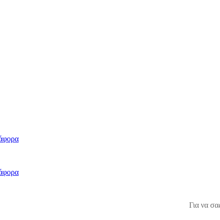
άφορα
άφορα
Για να σα