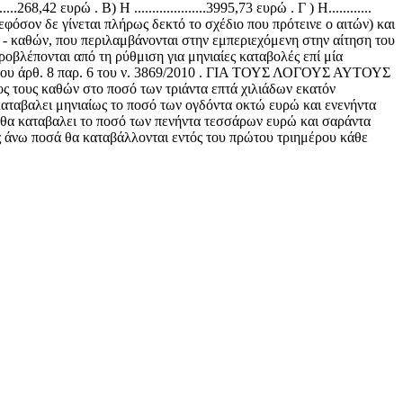
42 ευρώ . Β) Η ....................3995,73 ευρώ . Γ ) Η............
 (εφόσον δε γίνεται πλήρως δεκτό το σχέδιο που πρότεινε ο αιτών) και
 - καθών, που περιλαμβάνονται στην εμπεριεχόμενη στην αίτηση του
ροβλέπονται από τη ρύθμιση για μηνιαίες καταβολές επί μία
εις του άρθ. 8 παρ. 6 του ν. 3869/2010 . ΓΙΑ ΤΟΥΣ ΛΟΓΟΥΣ ΑΥΤΟΥΣ
ς τους καθών στο ποσό των τριάντα επτά χιλιάδων εκατόν
 καταβαλει μηνιαίως το ποσό των ογδόντα οκτώ ευρώ και ενενήντα
... » θα καταβαλει το ποσό των πενήντα τεσσάρων ευρώ και σαράντα
α ως άνω ποσά θα καταβάλλονται εντός του πρώτου τριημέρου κάθε