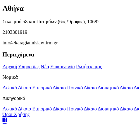
Αθήνα
Σολωμού 58 και Πατησίων (6ος Όροφος), 10682
2103301919
info@karagiannislawfirm.gr
Περιεχόμενα
Αρχική
Υπηρεσίες
Νέα
Επικοινωνία
Ρωτήστε μας
Νομικά
Αστικό Δίκαιο
Εμπορικό Δίκαιο
Ποινικό Δίκαιο
Διοικητικό Δίκαιο
Δι
Δικηγορικά
Αστικό Δίκαιο
Εμπορικό Δίκαιο
Ποινικό Δίκαιο
Διοικητικό Δίκαιο
Δι
Όροι Χρήσης
Φιλοξενία Ιστοσελίδων
από το Hostonio