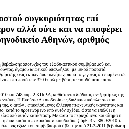
οστού συγκυριότητας επί
έρον αλλά ούτε και να αποφέρει
ρηνοδικείο Αθηνών, αριθμός
 βεβαίωσης αποτυχίας του εξωδικαστικού συμβιβασμού και
τούντος, άγαμου ιδιωτικού υπαλλήλου, με μικρά ποσοστά
αίρεσης ενός εκ των δύο ακινήτων, παρά το γεγονός ότι διαμένει σε
ύντος στο ποσό των 320 €υρώ με βάση τα εισοδήματα και τις
010 και 748 παρ. 2 ΚΠολΔ, καθίστανται διάδικοι, ανεξαρτήτως της
βανιτάκης Η Εκούσια Δικαιοδοσία ως διαδικαστικό πλαίσιο του
ης, ο αιτών , επικαλούμενος έλλειψη πτωχευτικής ικανότητας και
ο, κατά το προτεινόμενο από αυτόν σχέδιο, ώστε να επέλθει η
είσα από αυτόν κατάσταση. Με αυτό το περιεχόμενο και αίτημα η
τη διαδικασία της εκούσιας δικαιοδοσίας { άρθ. 3 ν. 3869/2010 ).
 απόπειρας εξωδίκου συμβιβασμού ( βλ. την από 21-2-2011 βεβαίωση