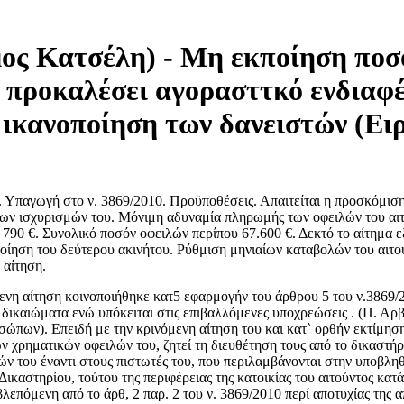
ος Κατσέλη) - Μη εκποίηση ποσ
α προκαλέσει αγορασττκό ενδιαφ
ν ικανοποίηση των δανειστών (Ει
παγωγή στο ν. 3869/2010. Προϋποθέσεις. Απαιτείται η προσκόμιση
 των ισχυρισμών του. Μόνιμη αδυναμία πληρωμής των οφειλών του αι
 790 €. Συνολικό ποσόν οφειλών περίπου 67.600 €. Δεκτό το αίτημα εξ
ποίηση του δεύτερου ακινήτου. Ρύθμιση μηνιαίων καταβολών του αιτο
 αίτηση.
μενη αίτηση κοινοποιήθηκε κατ5 εφαρμογήν του άρθρου 5 του ν.3869/2
 δικαιώματα ενώ υπόκειται στις επιβαλλόμενες υποχρεώσεις . (Π. Αρ
ων). Επειδή με την κρινόμενη αίτηση του και κατ` ορθήν εκτίμηση τ
 χρηματικών οφειλών του, ζητεί τη διευθέτηση τους από το δικαστήρι
ν του έναντι στους πιστωτές του, που περιλαμβάνονται στην υποβληθ
καστηρίου, τούτου της περιφέρειας της κατοικίας του αιτούντος κατά 
λεπόμενη από το άρθ, 2 παρ. 2 του ν. 3869/2010 περί αποτυχίας της