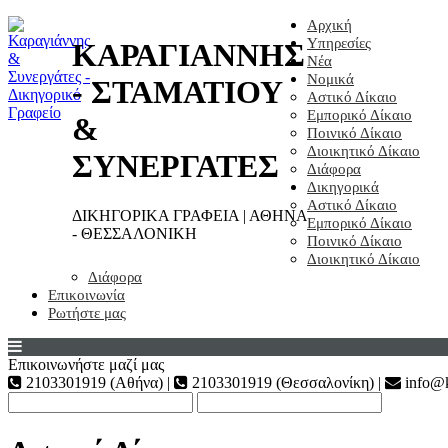
Αρχική
Υπηρεσίες
ΚΑΡΑΓΙΑΝΝΗΣ
Νέα
Νομικά
- ΣΤΑΜΑΤΙΟΥ
Αστικό Δίκαιο
Εμπορικό Δίκαιο
&
Ποινικό Δίκαιο
Διοικητικό Δίκαιο
ΣΥΝΕΡΓΑΤΕΣ
Διάφορα
Δικηγορικά
Αστικό Δίκαιο
ΔΙΚΗΓΟΡΙΚΑ ΓΡΑΦΕΙΑ | ΑΘΗΝΑ
Εμπορικό Δίκαιο
- ΘΕΣΣΑΛΟΝΙΚΗ
Ποινικό Δίκαιο
Διοικητικό Δίκαιο
Διάφορα
Επικοινωνία
Ρωτήστε μας
Επικοινωνήστε μαζί μας
2103301919 (Αθήνα) |
2103301919 (Θεσσαλονίκη) |
info@k