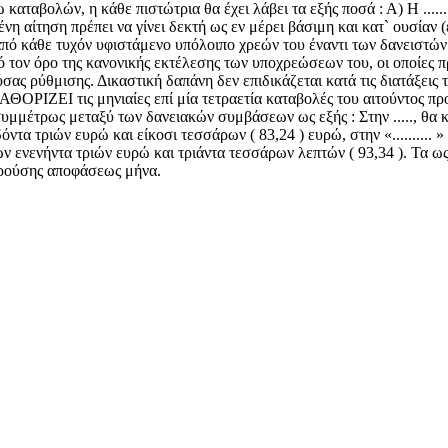
λών, η κάθε πιστώτρια θα έχει λάβει τα εξής ποσά : Α) Η ...........268,
μένη αίτηση πρέπει να γίνει δεκτή ως εν μέρει βάσιμη και κατ` ουσίαν
 από κάθε τυχόν υφιστάμενο υπόλοιπο χρεών του έναντι των δανειστών
ό τον όρο της κανονικής εκτέλεσης των υποχρεώσεων του, οι οποίες π
ούσας ρύθμισης. Δικαστική δαπάνη δεν επιδικάζεται κατά τις διατάξ
ΡΙΖΕΙ τις μηνιαίες επί μία τετραετία καταβολές του αιτούντος προ
συμμέτρως μεταξύ των δανειακών συμβάσεων ως εξής : Στην ....., θα
ογδόντα τριών ευρώ και είκοσι τεσσάρων ( 83,24 ) ευρώ, στην «.......
οσό των ενενήντα τριών ευρώ και τριάντα τεσσάρων λεπτών ( 93,34 ). Τ
αρούσης αποφάσεως μήνα.