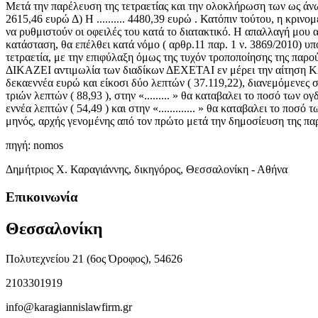
Μετά την παρέλευση της τετραετίας και την ολοκλήρωση των ως άνω καταβο
2615,46 ευρώ Δ) Η .......... 4480,39 ευρώ . Κατόπιν τούτου, η κρινο
να ρυθμιστούν οι οφειλές του κατά το διατακτικό. Η απαλλαγή μου
κατάσταση, θα επέλθει κατά νόμο ( αρθρ.11 παρ. 1 ν. 3869/2010) υπ
τετραετία, με την επιφύλαξη όμως της τυχόν τροποποίησης της παρ
ΔΙΚΑΖΕΙ αντιμωλία των διαδίκων ΔΕΧΕΤΑΙ εν μέρει την αίτηση ΚΑΘΟ
δεκαεννέα ευρώ και είκοσι δύο λεπτών ( 37.119,22), διανεμόμενες 
τριών λεπτών ( 88,93 ), στην «......... » θα καταβαλει τo ποσό των 
εννέα λεπτών ( 54,49 ) και στην «............. » θα καταβαλει το π
μηνός, αρχής γενομένης από τον πρώτο μετά την δημοσίευση της π
πηγή: nomos
Δημήτριος Χ. Καραγιάννης, δικηγόρος, Θεσσαλονίκη - Αθήνα
Επικοινωνία
Θεσσαλονίκη
Πολυτεχνείου 21 (6ος Όροφος), 54626
2103301919
info@karagiannislawfirm.gr