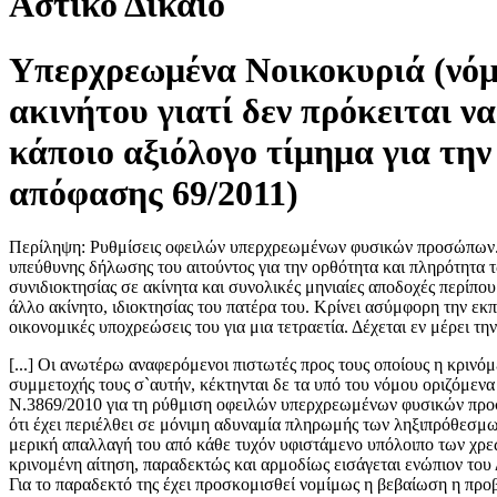
Αστικό Δίκαιο
Υπερχρεωμένα Νοικοκυριά (νόμ
ακινήτου γιατί δεν πρόκειται ν
κάποιο αξιόλογο τίμημα για τη
απόφασης 69/2011)
Περίληψη: Ρυθμίσεις οφειλών υπερχρεωμένων φυσικών προσώπων. Υ
υπεύθυνης δήλωσης του αιτούντος για την ορθότητα και πληρότητα
συνιδιοκτησίας σε ακίνητα και συνολικές μηνιαίες αποδοχές περίπου
άλλο ακίνητο, ιδιοκτησίας του πατέρα του. Κρίνει ασύμφορη την εκ
οικονομικές υποχρεώσεις του για μια τετραετία. Δέχεται εν μέρει την
[...] Οι ανωτέρω αναφερόμενοι πιστωτές προς τους οποίους η κρινό
συμμετοχής τους σ`αυτήν, κέκτηνται δε τα υπό του νόμου οριζόμενα
Ν.3869/2010 για τη ρύθμιση οφειλών υπερχρεωμένων φυσικών προσώπ
ότι έχει περιέλθει σε μόνιμη αδυναμία πληρωμής των ληξιπρόθεσμων
μερική απαλλαγή του από κάθε τυχόν υφιστάμενο υπόλοιπο των χρεώ
κρινομένη αίτηση, παραδεκτώς και αρμοδίως εισάγεται ενώπιον του Δι
Για το παραδεκτό της έχει προσκομισθεί νομίμως η βεβαίωση η προβ