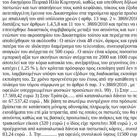
του δικηγόρου Πειραιά Ηλία Κομνηνού, καθώς και υπεύθυνη δήλωση τ
πιστωτών και των απαιτήσεων τους κατά κεφάλαιο, τόκους και έξοδ
αυτεπάγγελτη έρευνα του Δικαστηρίου στα τηρούμενα αρχεία προέκυψ
με απαλλαγή του από υπόλοιπα χρεών ( αρθρ. 13 παρ. 2 ν. 3869/2010 
διατάξεις των άρθρων 1,4,5,8 και 11 του ν. 3869/2010 και πρέπει 
επιτεύχθηκε δικαστικός συμβιβασμός μεταξύ του αιτούντος και των
ενώπιον του ακροατηρίου του Δικαστηρίου τούτου και περιέχεται στ
αποδείχθηκαν τα ακόλουθα : Ο αιτών είναι 48 ετών, άγαμος και εργάζ
πατέρα του σε ιδιόκτητο διαμέρισμα του τελευταίου, συνεισφέροντα
αναγκών του ανέρχεται σε 500 ευρώ . Ο αιτών είναι κύριος ποσοστού 2,5
εμπορική αξία των ακινήτων αυτών ανέρχεται σε 2000 και 1000 ευρώ
αποτελεί και την κύρια κατοικία του, ανεξαρτήτως του γεγονότος ότ
κατέχει ( 1,25 % ), δεν κρίνεται πρόσφορο προς εκποίηση γιατί δεν
του, λαμβανομένων υπόψιν και των εξόδων της διαδικασίας εκποίησης
εκποίηση του. Σε χρόνο προγενέστερο του έτους από την κατάθεση τ
πλάσμα του νόμου σύμφωνα με το άρθρο 6 παρ. 3 ν.3869/2010 , με τ
οφειλών υπερχρεωμένων φυσικών προσώπων σελ. 99) . 1) Στην ...... 
17.569,42 ευρώ 3) Στην Τράπεζα...... από καταναλωτικό δάνειο το π
σε 67.537,42 ευρώ , Με βάση τα ανωτέρω συντρέχουν στο πρόσωπο το
βρίσκεται σε κατάσταση μόνιμης αδυναμίας πληρωμής των οφειλών τ
εισοδήματα του επί μία τετραετία, από τις οποίες οι πιστωτές του 
αιτούντος καθώς και τις βασικές προσωπικές του ανάγκες και της πρ
τριακοσίων είκοσι (320 ) ευρώ ( ο ίδιος είχε προτείνει 308 ευρώ ) ,
προέρχονται από καταναλωτικά δάνεια και πιστωτικές κάρτες , συνολικ
83,24 ευρώ . 3. Την............. για οφειλές συνολικού ύψους 11500 ε