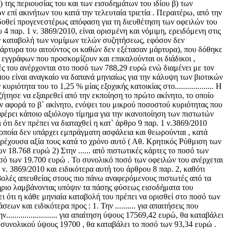
της περιουσίας του και των εισοδημάτων του ιδίου β) των
επί ακινήτων του κατά την τελευταία τριετία . Περαιτέρω, από την
κδοθεί προγενεστέρως απόφαση για τη διευθέτηση των οφειλών του
 4 παρ. 1 ν. 3869/2010, είναι ορισμένη και νόμιμη, ερειδόμενη στις
την καταβολή των νομίμων τελών συζητήσεως, εφόσον δεν
άρτυρα του αιτούντος οι καθών δεν εξέτασαν μάρτυρα), που δόθηκε
εγγράφων που προσκομίζουν και επικαλούνται οι διάδικοι ,
οχές του ανέρχονται στο ποσό των 788,29 ευρώ ενώ διαμένει με τον
που είναι αναγκαίο να δαπανά μηνιαίως για την κάλυψη των βιοτικών
ιότητα του το 1,25 % μίας εξοχικής κατοικίας στο................... Η
ήτησε να εξαιρεθεί από την εκποίηση το πρώτο ακίνητο, το οποίο
ον αφορά το β` ακίνητο, ενόψει του μικρού ποσοστού κυριότητας που
οφέρει κάποιο αξιόλογο τίμημα για την ικανοποίηση των πιστωτών
ότι δεν πρέπει να διαταχθεί η κατ` άρθρο 9 παρ. 1 ν.3869/2010
 οποία δεν υπάρχει εμπράγματη ασφάλεια και θεωρούνται , κατά
τρέχουσα αξία τους κατά το χρόνο αυτό ( Αθ. Κρητικός Ρύθμιση των
 18.768 ευρώ 2) Στην ...... από πιστωτικές κάρτες το ποσό των
ποσό των 19.700 ευρώ . Το συνολικό ποσό των οφειλών του ανέρχεται
. 3869/2010 και ειδικότερα αυτή του άρθρου 8 παρ. 2, καθότι
βολές απευθείας στους πιο πάνω αναφερόμενους πιστωτές από τα
αστήριο λαμβάνοντας υπόψιν τα πάσης φύσεως εισοδήματα του
ει ότι η κάθε μηνιαία καταβολή του πρέπει να ορισθεί στο ποσό των
ν και ειδικότερα προς : 1. Την .......... για απαιτήσεις που
.................... για απαίτηση ύψους 17569,42 ευρώ, θα καταβάλει
ιλές συνολικού ύψους 19700 , θα καταβάλει το ποσό των 93,34 ευρώ .