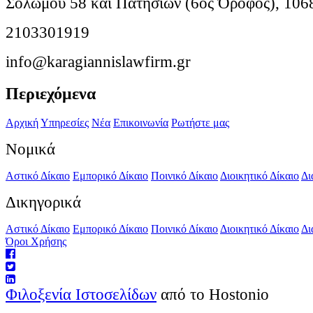
Σολωμού 58 και Πατησίων (6ος Όροφος), 106
2103301919
info@karagiannislawfirm.gr
Περιεχόμενα
Αρχική
Υπηρεσίες
Νέα
Επικοινωνία
Ρωτήστε μας
Νομικά
Αστικό Δίκαιο
Εμπορικό Δίκαιο
Ποινικό Δίκαιο
Διοικητικό Δίκαιο
Δι
Δικηγορικά
Αστικό Δίκαιο
Εμπορικό Δίκαιο
Ποινικό Δίκαιο
Διοικητικό Δίκαιο
Δι
Όροι Χρήσης
Φιλοξενία Ιστοσελίδων
από το Hostonio