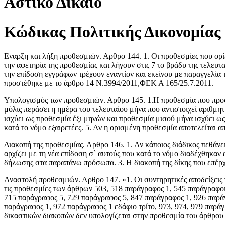
Αστικό Δίκαιο
Κώδικας Πολιτικής Δικονομίας 
Εναρξη και λήξη προθεσμιών. Αρθρο 144. 1. Οι προθεσμίες που ορίζ
την αφετηρία της προθεσμίας και λήγουν στις 7 το βράδυ της τελευτα
την επίδοση εγγράφων τρέχουν εναντίον και εκείνου με παραγγελία 
προστέθηκε με το άρθρο 14 Ν.3994/2011,ΦΕΚ Α 165/25.7.2011.
Υπολογισμός των προθεσμιών. Αρθρο 145. 1.Η προθεσμία που προσδι
μόλις περάσει η ημέρα του τελευταίου μήνα που αντιστοιχεί αριθμητ
ισχύει ως προθεσμία έξι μηνών και προθεσμία μισού μήνα ισχύει ως
κατά το νόμο εξαιρετέες. 5. Αν η ορισμένη προθεσμία αποτελείται α
Διακοπή της προθεσμίας. Αρθρο 146. 1. Αν κάποιος διάδικος πεθάνει
αρχίζει με τη νέα επίδοση σ` αυτούς που κατά το νόμο διαδέχθηκαν 
δήλωσης στα παραπάνω πρόσωπα. 3. Η διακοπή της δίκης που επέρχετ
Αναστολή προθεσμιών. Αρθρο 147. «1. Οι συντηρητικές αποδείξεις π
τις προθεσμίες των άρθρων 503, 518 παράγραφος 1, 545 παράγραφοι 
715 παράγραφος 5, 729 παράγραφος 5, 847 παράγραφος 1, 926 παράγρ
παράγραφος 1, 972 παράγραφος 1 εδάφιο τρίτο, 973, 974, 979 παράγ
δικαστικών διακοπών δεν υπολογίζεται στην προθεσμία του άρθρου