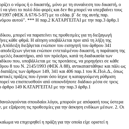
ίζει ο νόμος ή ο δικαστής, μόνο με τη συναίνεση του δικαστή, ο
 να γίνει το πολύ δύο φορές και δεν θα μπορεί να υπερβαίνει τους
1997 (ΦΕΚ Α 67/6-5-97) με το εδάφ. β` δε της αυτής παρ.
ου νόμου αυτού". *** Η παρ.2 ΚΑΤΑΡΓΕΙΤΑΙ με την παρ.3 άρθρ.1
κου, μπορεί να παρατείνει τις προθεσμίες για τη διεξαγωγή
ήνες κάθε φθρά. Η αίτηση υποβάλλεται πριν από τη λήξη της
η Απόδειξη διεξάγεται ενώπιον του εισηγητή του άρθρου 341
 αποδείξεων γίνεται ενώπιον εντεταλμένου δικαστή, η παράταση της
υμελές δικαστήριο, από τον πρόεδρο, κατά τη διαδικασία των
αδίκου που, υποβάλλεται με τις προτάσεις, να χορηγήσει σε κάθε
ρθρου 8 του Ν. 2145/1993 (ΦΕΚ Α 88), αντικαταστάθηκε και πάλι ως
διατάξεις των άρθρων 149, 341 και 406 παρ.1 του Κ.Πολ.Δ., όπως
αστικές πράξεις που έγιναν όσο ίσχυε η καταργούμενη ρύθμιση
 μπορεί να επισπευσθούν από οποιονδήποτε διάδικο μέσα σε τρεις
* Το άρθρο 149 ΚΑΤΑΡΓΕΙΤΑΙ με την παρ.3 άρθρ.1
ιθανολογούνται σπουδαίοι λόγοι, μπορούν με απόφασή τους ύστερα
, με εξαίρεση τις προθεσμίες για την άσκηση ενδίκων μέσων. 2. Οι
ωμα να επιχειρηθεί η πράξη για την οποία είχε οριστεί η