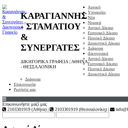
Αρχική
Υπηρεσίες
ΚΑΡΑΓΙΑΝΝΗΣ
Νέα
Νομικά
- ΣΤΑΜΑΤΙΟΥ
Αστικό Δίκαιο
Εμπορικό Δίκαιο
&
Ποινικό Δίκαιο
Διοικητικό Δίκαιο
ΣΥΝΕΡΓΑΤΕΣ
Διάφορα
Δικηγορικά
Αστικό Δίκαιο
ΔΙΚΗΓΟΡΙΚΑ ΓΡΑΦΕΙΑ | ΑΘΗΝΑ
Εμπορικό Δίκαιο
- ΘΕΣΣΑΛΟΝΙΚΗ
Ποινικό Δίκαιο
Διοικητικό Δίκαιο
Διάφορα
Επικοινωνία
Ρωτήστε μας
Επικοινωνήστε μαζί μας
2103301919 (Αθήνα) |
2103301919 (Θεσσαλονίκη) |
info@k