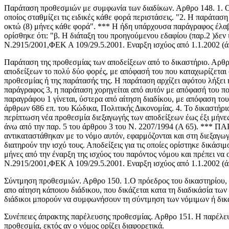
Παράταση προθεσμιών με συμφωνία των διαδίκων. Αρθρο 148. 1. Οι 
οποίος σταθμίζει τις ειδικές κάθε φορά περιστάσεις. "2. Η παράτασ
οκτώ (8) μήνες κάθε φορά". *** Η ήδη υπάρχουσα παράγραφος έλαβε 
ορίσθηκε ότι: "β. Η διάταξη του προηγούμενου εδαφίου (παρ.2 )δε
Ν.2915/2001,ΦΕΚ Α 109/29.5.2001. Εναρξη ισχύος από 1.1.2002 (
Παράταση της προθεσμίας των αποδείξεων από το δικαστήριο. Αρθρο 
αποδείξεων το πολύ δύο φορές, με απόφασή του που καταχωρίζεται 
προθεσμίας ή της παράτασής της. Η παράταση αρχίζει αφότου λήξει 
παράγραφος 3, η παράταση χορηγείται από αυτόν με απόφασή του πο
παραγράφου 1 γίνεται, ύστερα από αίτηση διαδίκου, με απόφαση του 
άρθρων 686 επ. του Κώδικα, Πολιτικής Δικονομίας. 4. Το δικαστήριο
περίπτωση νέα προθεσμία διεξαγωγής των αποδείξεων έως έξι μήνες.
άνω από την παρ. 5 του άρθρου 3 του Ν. 2207/1994 (Α 65). *** Π
αντικαταστάθηκαν με το νόμο αυτόν, εφαρμόζονται και στη διεξαγωγ
διατηρούν την ισχύ τους. Αποδείξεις για τις οποίες ορίστηκε δικάσ
μήνες από την έναρξη της ισχύος του παρόντος νόμου και πρέπει 
Ν.2915/2001,ΦΕΚ Α 109/29.5.2001. Εναρξη ισχύος από 1.1.2002 (
Σύντμηση προθεσμιών. Αρθρο 150. 1.Ο πρόεδρος του δικαστηρίου, 
απο αίτηση κάποιου διάδικου, που δικάζεται κατα τη διαδικάσία τω
διάδικοι μπορούν να συμφωνήσουν τη σύντμηση των νόμιμων ή δικ
Συνέπειες άπρακτης παρέλευσης προθεσμίας. Αρθρο 151. Η παρέλευση
προθεσμία, εκτός αν ο νόμος ορίζει διαφορετικά.