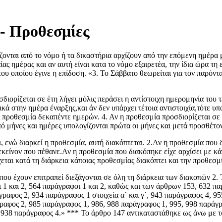
- Προθεσμίες
ονται από το νόμο ή τα δικαστήρια αρχίζουν από την επόμενη ημέρα 
ίας ημέρας και αν αυτή είναι κατα το νόμο εξαιρετέα, την ίδια ώρα τη
του οποίου έγινε η επίδοση. «3. Το Σάββατο θεωρείται για τον παρό
ορίζεται σε έτη λήγει μόλις περάσει η αντίστοιχη ημερομηνία του τε
ικά στην ημέρα έναρξης,και άν δεν υπάρχει τέτοια αντιστοιχία,τότε υ
 προθεσμία δεκαπέντε ημερών. 4. Αν η προθεσμία προσδιορίζεται σε 
πό μήνες και ημέρες υπολογίζονται πρώτα οι μήνες και μετά προσθέτον
, ενώ διαρκεί η προθεσμία, αυτή διακόπτεται. 2.Αν η προθεσμία που 
εκείνον που πέθανε.Αν η προθεσμία που διακόπηκε είχε αρχίσει με κά
αι κατά τη διάρκεια κάποιας προθεσμίας διακόπτει και την προθεσμία
ου έχουν επιτραπεί διεξάγονται σε όλη τη διάρκεια των διακοπών 2.
1 και 2, 564 παράγραφοι 1 και 2, καθώς και των άρθρων 153, 632 πα
αφος 2, 934 παράγραφος 1 στοιχεία α` και γ`, 943 παράγραφος 4, 955
ραφος 2, 985 παράγραφος 1, 986, 988 παράγραφος 1, 995, 998 παράγρα
 938 παράγραφος 4.» *** Το άρθρο 147 αντικαταστάθηκε ως άνω με 