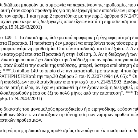
διάδικοι μπορούν με συμφωνία να παρατείνουν τις προθεσμίες που ορ
η αυτή όταν αφορά προθεσμίες για τη διεξαγωγή των αποδείξεων μπορεί
τον αριθμ. 1 και η παρ.2 προστέθηκε με την παρ.1 άρθρου 6 Ν.2479/
ν ισχύει για εκκρεμείς διεξαγωγές αποδείξεων κατά τη δημοσίευση τ
άρθρ.15 Ν.2943/2001)
149. 1. Το δικαστήριο, ύστερα από προφορική ή έγγραφη αίτηση διαδί
στα Πρακτικά. Η παράταση δεν μπορεί να υπερβαίνει τους τέσσερις μ
η παρατεινόμενη προθεσμία. Ο αιτών καταδικάζεται στα έξοδα. 2. Αν 
υ καταχωρίζεται στα Πρακτικά ή στην έκθεση. 3. Αν η διεξαγωγή των
δικαστηρίου που έχει διατάξει την Απόδειξη και αν πρόκειται για πολ
, όταν δικάζει την ουσία της υπόθεσης, μπορεί, ύστερα απά αίτηση δι
 ***Το άρθρο 149 το οποίο είχε αντικατασταθεί με την παρ. 4 του ά
ΑΡΑΤΗΡΗΣΗ:Κατά την παρ.30 άρθρου 3 του Ν.2207/1994 (Α 65): " Οι 
ή αποδείξεων που διατάχθηκαν υπό την ισχύ του ν.2145/1993. Διαδικ
ιμος σε ρητή ημέρα, αν έχουν ματαιωθεί ή δεν έχουν ακόμη διεξαχθεί,
να ολοκληρωθούν μέσα σε έξι το πολύ μήνες από την επίσπευση". **
άρθρ.15 Ν.2943/2001)
ο δικαστής του μονομελούς πρωτοδικείου ή ο ειρηνοδίκης, εφόσον π
ν άρθρων 686 επ. να διατάξουν τη σύντημηση των νόμιμων προθεσμιών
αστικών προθεσμιών.
 νόμιμης η δικαστικης προθεσμίας συνεπάγεται έκπτωση από το δικαί