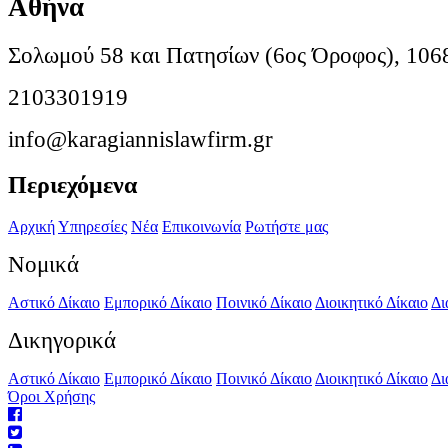
Αθήνα
Σολωμού 58 και Πατησίων (6ος Όροφος), 106
2103301919
info@karagiannislawfirm.gr
Περιεχόμενα
Αρχική
Υπηρεσίες
Νέα
Επικοινωνία
Ρωτήστε μας
Νομικά
Αστικό Δίκαιο
Εμπορικό Δίκαιο
Ποινικό Δίκαιο
Διοικητικό Δίκαιο
Δι
Δικηγορικά
Αστικό Δίκαιο
Εμπορικό Δίκαιο
Ποινικό Δίκαιο
Διοικητικό Δίκαιο
Δι
Όροι Χρήσης