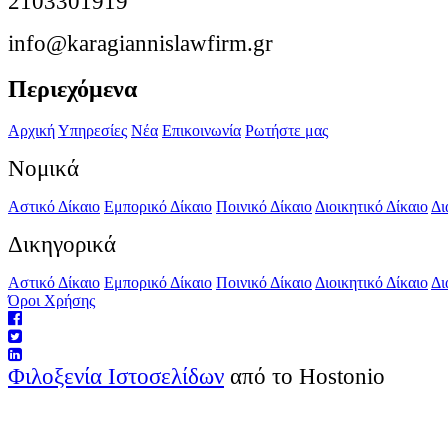
2103301919
info@karagiannislawfirm.gr
Περιεχόμενα
Αρχική
Υπηρεσίες
Νέα
Επικοινωνία
Ρωτήστε μας
Νομικά
Αστικό Δίκαιο
Εμπορικό Δίκαιο
Ποινικό Δίκαιο
Διοικητικό Δίκαιο
Δι
Δικηγορικά
Αστικό Δίκαιο
Εμπορικό Δίκαιο
Ποινικό Δίκαιο
Διοικητικό Δίκαιο
Δι
Όροι Χρήσης
Φιλοξενία Ιστοσελίδων
από το Hostonio