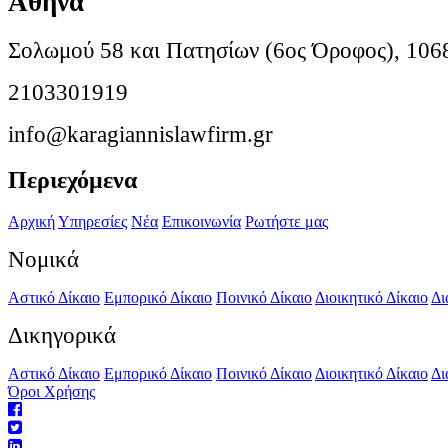
Αθήνα
Σολωμού 58 και Πατησίων (6ος Όροφος), 106
2103301919
info@karagiannislawfirm.gr
Περιεχόμενα
Αρχική
Υπηρεσίες
Νέα
Επικοινωνία
Ρωτήστε μας
Νομικά
Αστικό Δίκαιο
Εμπορικό Δίκαιο
Ποινικό Δίκαιο
Διοικητικό Δίκαιο
Δι
Δικηγορικά
Αστικό Δίκαιο
Εμπορικό Δίκαιο
Ποινικό Δίκαιο
Διοικητικό Δίκαιο
Δι
Όροι Χρήσης