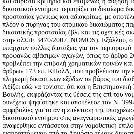
και αόριστα κριτήρια και επομένως η αύξηση τ
δικαστικού ενσήμου περιορίζει το δικαίωμα δι
προστασίας γενικώς και αδιακρίτως, με αποτέλ
πλέον ο πυρήνας του ατομικού δικαιώματος πα
δικαστικής προστασίας (βλ. και τις σχετικές σκ
στην ολΣτΕ 3470/2007, NOMOS). Εξάλλου, στ
υπάρχουν πολλές διατάξεις για τον περιορισμό
προφανώς αβάσιμων αγωγών, όπως το άρθρο 
προβλέπει την επιβολή χρηματικών ποινών και 
άρθρων 173 επ. ΚΠολΔ, που προβλέπουν την 
πληρωμή δικαστικών εξόδων σε βάρος του διαδ
Αξίζει εδώ να τονιστεί ότι και η Επιστημονική
Βουλής, εκφράζοντας τις θέσεις της επί του νο
συνέχεια ψηφίστηκε και αποτέλεσε τον Ν. 3994
αμφιβολίες για το αν η επέκταση της υποχρέω
δικαστικού ενσήμου στις αναγνωριστικές αγωγ
αναφέρθηκε εντάσσεται στην νομοθετική επιλο
εισπραττόμενου από το Δημόσιο τέλους δικαστ