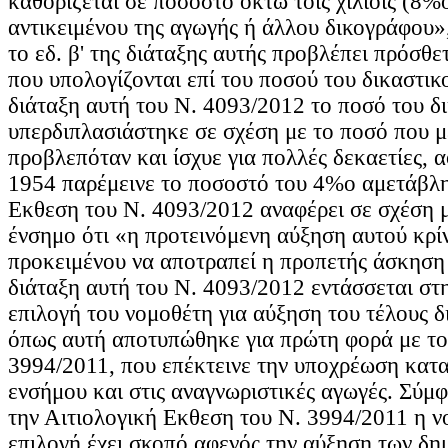
καθορίζεται σε ποσοστό οκτώ τοις χιλίοις (8%ο
αντικειμένου της αγωγής ή άλλου δικογράφου»
το εδ. β' της διάταξης αυτής προβλέπει πρόσθε
που υπολογίζονται επί του ποσού του δικαστικ
διάταξη αυτή του Ν. 4093/2012 το ποσό του δ
υπερδιπλασιάστηκε σε σχέση με το ποσό που μ
προβλεπόταν και ίσχυε για πολλές δεκαετίες, 
1954 παρέμεινε το ποσοστό του 4%ο αμετάβλη
Εκθεση του Ν. 4093/2012 αναφέρει σε σχέση μ
ένσημο ότι «η προτεινόμενη αύξηση αυτού κρί
προκειμένου να αποτραπεί η προπετής άσκησ
διάταξη αυτή του Ν. 4093/2012 εντάσσεται στ
επιλογή του νομοθέτη για αύξηση του τέλους δ
όπως αυτή αποτυπώθηκε για πρώτη φορά με το
3994/2011, που επέκτεινε την υποχρέωση κατ
ενσήμου και στις αναγνωριστικές αγωγές. Σύμφ
την Αιτιολογική Εκθεση του Ν. 3994/2011 η ν
επιλογή έχει σκοπό αφενός την αύξηση των δ