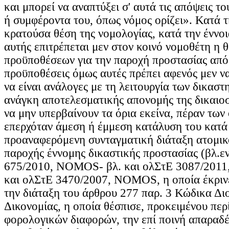
και μπορεί να αναπτύξει σ' αυτά τις απόψεις το
ή συμφέροντα του, όπως νόμος ορίζει». Κατά 
κρατούσα θέση της νομολογίας, κατά την έννοι
αυτής επιτρέπεται μεν στον κοινό νομοθέτη η 
προϋποθέσεων για την παροχή προστασίας από 
προϋποθέσεις όμως αυτές πρέπει αφενός μεν ν
να είναι ανάλογες με τη λειτουργία των δικαστ
ανάγκη αποτελεσματικής απονομής της δικαιο
να μην υπερβαίνουν τα όρια εκείνα, πέραν των
επερχόταν άμεση ή έμμεση κατάλυση του κατά
προαναφερόμενη συνταγματική διάταξη ατομικ
παροχής έννομης δικαστικής προστασίας (βλ.ε
675/2010, NOMOS- βλ. και ολΣτΕ 3087/201
και ολΣτΕ 3470/2007, NOMOS, η οποία έκρινε
την διάταξη του άρθρου 277 παρ. 3 Κώδικα Δι
Δικονομίας, η οποία θέσπισε, προκειμένου περ
φορολογικών διαφορών, την επί ποινή απαραδ