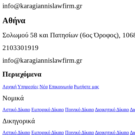
info@karagiannislawfirm.gr
Αθήνα
Σολωμού 58 και Πατησίων (6ος Όροφος), 106
2103301919
info@karagiannislawfirm.gr
Περιεχόμενα
Αρχική
Υπηρεσίες
Νέα
Επικοινωνία
Ρωτήστε μας
Νομικά
Αστικό Δίκαιο
Εμπορικό Δίκαιο
Ποινικό Δίκαιο
Διοικητικό Δίκαιο
Δι
Δικηγορικά
Αστικό Δίκαιο
Εμπορικό Δίκαιο
Ποινικό Δίκαιο
Διοικητικό Δίκαιο
Δι