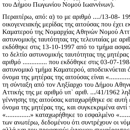
του Δήμου Πωγωνίου Νομού Ιωαννίνων).
Περαιτέρω, από: α) τo με αριθμό ..../13-08- 1
οικογενειακής μερίδας της αιτούσας που έχει 
Καματερού της Νομαρχίας Αθηνών Νομού Αττικ
αστυνομικής ταυτότητας της τελευταίας με αριθμό 
εκδόθηκε στις 13-10-1997 από το τμήμα ασφαλ
το δελτίο αστυνομικής ταυτότητας της μητέρας
αριθμό .............. που εκδόθηκε στις 03-07-19
αστυνομικό τμήμα Καματερού, αποδεικνύεται ό
όνομα της μητέρας της αιτούσας είναι «..........
τη σύνταξη από τον Ληξίαρχο του Δήμου Αθη
Αττικής της με αριθμό υπ` αριθ. .../41/1962 λ
γέννησης της αιτούσας καταχωρήθηκε σε αυτή 
όνομα της μητέρας της, και συγκεκριμένα αντί
«..............» καταχωρήθηκε το εσφαλμένο «......
των ανωτέρω, δεδομένου ότι συντρέχουν οι νόμ
αλλά και του προφανούς έννομου συμφέροντος 