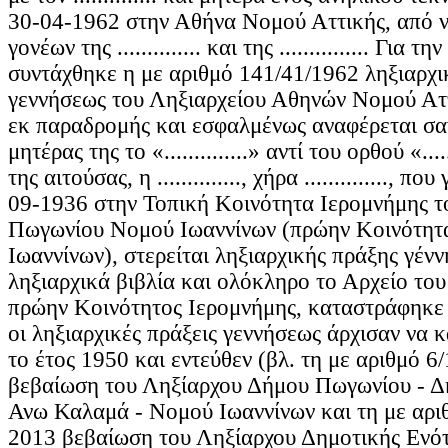
30-04-1962 στην Αθήνα Νομού Αττικής, από 
γονέων της .............. και της ............... Για τ
συντάχθηκε η με αριθμό 141/41/1962 ληξιαρχ
γεννήσεως του Ληξιαρχείου Αθηνών Νομού Αττ
εκ παραδρομής και εσφαλμένως αναφέρεται σα
μητέρας της το «..............» αντί του ορθού «....
της αιτούσας, η .............., χήρα .............., π
09-1936 στην Τοπική Κοινότητα Ιερομνήμης 
Πωγωνίου Νομού Ιωαννίνων (πρώην Κοινότητ
Ιωαννίνων), στερείται ληξιαρχικής πράξης γένν
ληξιαρχικά βιβλία και ολόκληρο το Αρχείο του
πρώην Κοινότητος Ιερομνήμης, καταστράφηκε 
οι ληξιαρχικές πράξεις γεννήσεως άρχισαν να 
το έτος 1950 και εντεύθεν (βλ. τη με αριθμό 6
βεβαίωση του Ληξίαρχου Δήμου Πωγωνίου - Δ
Ανω Καλαμά - Νομού Ιωαννίνων και τη με αρι
2013 βεβαίωση του Ληξίαρχου Δημοτικής Ενό