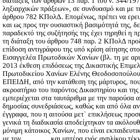
διατάξεις των άρθρων 13 παρ. 1 του ν. 344/19
ληξιαρχικών πράξεων», σε συνδυασμό και με τ
άρθρου 782 ΚΠολΔ. Επομένως, πρέπει να ερευ
και ως προς την ουσιαστική βασιμότητά της, δε
παραδεκτό της συζήτησής της έχει τηρηθεί η 
τη διάταξη του άρθρου 748 παρ. 2 ΚΠολΔ προδ
επίδοση αντιγράφου της υπό κρίση αίτησης στ
Εισαγγελέα Πρωτοδικών Χανίων (βλ. τη με αρ
2013 έκθεση επιδόσεως της Δικαστικής Επιμελ
Πρωτοδικείου Χανίων Ελένης Θεοδοσοπούλου 
ΕΠΕΙΔΗ, από την κατάθεση της μάρτυρος, που
ακροατήριο του παρόντος Δικαστηρίου και της
εμπεριέχεται στα ταυτάριθμα με την παρούσα
δημοσίας συνεδριάσεως, καθώς και από όλα αν
έγγραφα, που η αιτούσα μετ` επικλήσεως προσκ
γενικά τη διαδικασία αποδείχτηκαν τα ακόλουθ
μόνιμη κάτοικος Χανίων, που είναι εκπαιδευτι
με τον .............. και μητέρα ενός ανηλίκου τέ