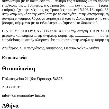
συνδυασμό με τη κατάθεση του μάρτυρα της αιτούσας και τα προσκο
επιστολές της .. Τράπεζας, της Τράπεζας ......... και της ........... 
εταίρος), έχει οφειλές προς τις Τράπεζες, ποσών 15.108,18 ευρώ, 3
στην ανήλικη κόρη της αιτούσας με το ευεργέτημα της απογραφής, 
συντρέχει νόμιμος λόγος να παρασχεθεί από το Δικαστήριο στην αιτο
βάσιμη, σύμφωνα με τα ειδικότερα οριζόμενα στο διατακτικό.
ΓIA TOYΣ ΛΟΓΟΥΣ ΑΥΤΟΥΣ: ΔΕΧΕΤΑΙ την αίτηση. ΠΑΡΕΧΕΙ την άδεια στην 
μέριμνα και επιμέλεια της ανήλικης κόρης της, ..................... 
επαχθείσας σε αυτήν κληρονομίας του πατέρα της ανήλικης κόρης της, ..
Δημήτριος Χ. Καραγιάννης, Δικηγόρος, Θεσσαλονίκη - Αθήνα
Επικοινωνία
Θεσσαλονίκη
Πολυτεχνείου 21 (6ος Όροφος), 54626
2103301919
info@karagiannislawfirm.gr
Αθήνα