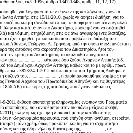
όπουλου, εκδ. 1996, άρθρα 1847-1848, αριθμ. 11, 12, 17).
αποποιηθεί για λογαριασμό των τέκνων της και λόγω της χρονικά
 Ιωνία Αττικής, στις 15/11/2010, χωρίς να αφήσει διαθήκη, για το
ται επιζήμια και μη συνάδουσα προς το συμφέρον των τέκνων, αλλά
’ ύλην και κατά τόπον στο Δικαστήριο, προκειμένου να συζητηθεί
λΔ) και νόμιμη, στηριζόμενη στις ως άνω αναφερόμενες διατάξεις,
 ότι έχει τηρηθεί η προδικασία που προβλέπει η διάταξη του
κείου Αθηνών, Γεώργιου Α. Γρηγόρη, από την οποία αποδεικνύεται η
α της αιτούσας στο ακροατήριο του Δικαστηρίου, ήτοι του
καν, κατά την κρίση του Δικαστηρίου, τα ακόλουθα πραγματικά
ους, .................. , κάτοικος όσο ζούσε Αχαρνών Αττικής (οδ.
ιητικό του Δημάρχου Αχαρνών Αττικής, καθώς και το με αριθμ. πρωτ.
ιθμ. πρωτ. 3853/24-1-2012 πιστοποιητικό του Τμήματος Διαθηκών
ό του, ........................ , η οποία αποποιήθηκε νομίμως την
ος Γενικού Αρχείου του Πρωτοδικείου Αθηνών) και τις θυγατέρες
4 και 1856 ΑΚ) στις κόρες της αιτούσας, που έγιναν καθολικές
6039/14-9-2011 έκθεση αποποίησης κληρονομίας ενώπιον του Γραμματέα
εσμία αποποίησης, που αναφέρεται στην πιο πάνω μείζονα σκέψη,
/9/2011), πλην όμως έχει ήδη διακοπεί με την κατάθεση της
ότι η κληρονομιαία περιουσία, που επήχθη στην ανήλικη, στερείται
(άφησε) μόνο χρέη, όπως προκύπτει και δη για το σχηματισμό
 και της ήδη ενήλικης θυγατέρας της, ..................., σε