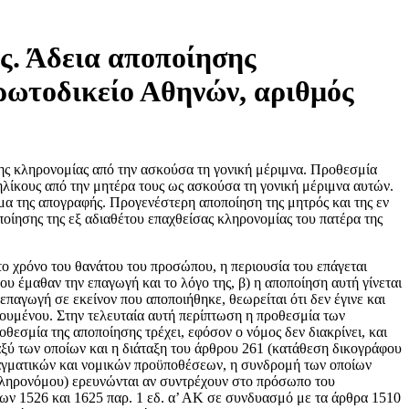
ς. Άδεια αποποίησης
ρωτοδικείο Αθηνών, αριθμός
ης κληρονομίας από την ασκούσα τη γονική μέριμνα. Προθεσμία
ηλίκους από την μητέρα τους ως ασκούσα τη γονική μέριμνα αυτών.
μα της απογραφής. Προγενέστερη αποποίηση της μητρός και της εν
ποίησης της εξ αδιαθέτου επαχθείσας κληρονομίας του πατέρα της
το χρόνο του θανάτου του προσώπου, η περιουσία του επάγεται
υ έμαθαν την επαγωγή και το λόγο της, β) η αποποίηση αυτή γίνεται
παγωγή σε εκείνον που αποποιήθηκε, θεωρείται ότι δεν έγινε και
μουμένου. Στην τελευταία αυτή περίπτωση η προθεσμία των
εσμία της αποποίησης τρέχει, εφόσον ο νόμος δεν διακρίνει, και
αξύ των οποίων και η διάταξη του άρθρου 261 (κατάθεση δικογράφου
πραγματικών και νομικών προϋποθέσεων, η συνδρομή των οποίων
 κληρονόμου) ερευνώνται αν συντρέχουν στο πρόσωπο του
θρων 1526 και 1625 παρ. 1 εδ. α’ ΑΚ σε συνδυασμό με τα άρθρα 1510