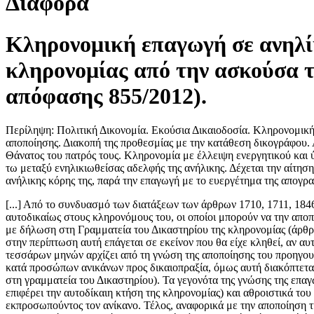
Διάφορα
Κληρονομική επαγωγή σε ανηλί
κληρονομίας από την ασκούσα 
απόφασης 855/2012).
Περίληψη: Πολιτική Δικονομία. Εκούσια Δικαιοδοσία. Κληρονομική
αποποίησης. Διακοπή της προθεσμίας με την κατάθεση δικογράφου. 
Θάνατος του πατρός τους. Κληρονομία με έλλειψη ενεργητικού και 
τω μεταξύ ενηλικιωθείσας αδελφής της ανήλικης. Δέχεται την αίτησ
ανήλικης κόρης της, παρά την επαγωγή με το ευεργέτημα της απογρ
[...] Από το συνδυασμό των διατάξεων των άρθρων 1710, 1711, 184
αυτοδικαίως στους κληρονόμους του, οι οποίοι μπορούν να την αποπ
με δήλωση στη Γραμματεία του Δικαστηρίου της κληρονομίας (άρθρο
στην περίπτωση αυτή επάγεται σε εκείνον που θα είχε κληθεί, αν 
τεσσάρων μηνών αρχίζει από τη γνώση της αποποίησης του προηγουμέ
κατά προσώπων ανικάνων προς δικαιοπραξία, όμως αυτή διακόπτεται
στη γραμματεία του Δικαστηρίου). Τα γεγονότα της γνώσης της επ
επιφέρει την αυτοδίκαιη κτήση της κληρονομίας) και αθροιστικά τ
εκπροσωπούντος τον ανίκανο. Τέλος, αναφορικά με την αποποίηση τη