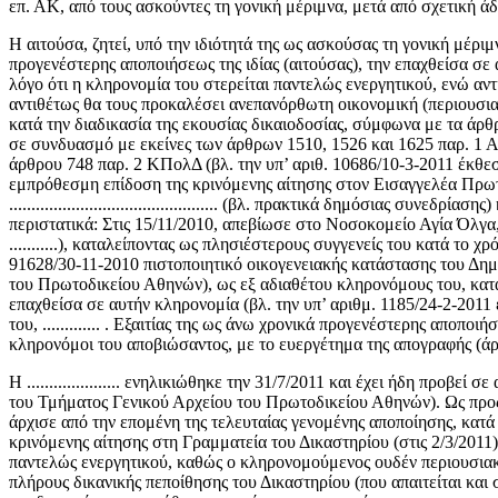
επ. ΑΚ, από τους ασκούντες τη γονική μέριμνα, μετά από σχετική
Η αιτούσα, ζητεί, υπό την ιδιότητά της ως ασκούσας τη γονική μέρι
προγενέστερης αποποιήσεως της ιδίας (αιτούσας), την επαχθείσα σε αυ
λόγο ότι η κληρονομία του στερείται παντελώς ενεργητικού, ενώ αν
αντιθέτως θα τους προκαλέσει ανεπανόρθωτη οικονομική (περιουσιακ
κατά την διαδικασία της εκουσίας δικαιοδοσίας, σύμφωνα με τα άρθ
σε συνδυασμό με εκείνες των άρθρων 1510, 1526 και 1625 παρ. 1 ΑΚ
άρθρου 748 παρ. 2 ΚΠολΔ (βλ. την υπ’ αριθ. 10686/10-3-2011 έκθε
εμπρόθεσμη επίδοση της κρινόμενης αίτησης στον Εισαγγελέα Πρωτο
............................................... (βλ. πρακτικά δημόσιας
περιστατικά: Στις 15/11/2010, απεβίωσε στο Νοσοκομείο Αγία Όλγα, στ
...........), καταλείποντας ως πλησιέστερους συγγενείς του κατά το
91628/30-11-2010 πιστοποιητικό οικογενειακής κατάστασης του Δημ
του Πρωτοδικείου Αθηνών), ως εξ αδιαθέτου κληρονόμους του, κατά την
επαχθείσα σε αυτήν κληρονομία (βλ. την υπ’ αριθμ. 1185/24-2-201
του, ............. . Εξαιτίας της ως άνω χρονικά προγενέστερης αποποιή
κληρονόμοι του αποβιώσαντος, με το ευεργέτημα της απογραφής (άρ
Η ..................... ενηλικιώθηκε την 31/7/2011 και έχει ήδη προ
του Τμήματος Γενικού Αρχείου του Πρωτοδικείου Αθηνών). Ως προς την
άρχισε από την επομένη της τελευταίας γενομένης αποποίησης, κατά τ
κρινόμενης αίτησης στη Γραμματεία του Δικαστηρίου (στις 2/3/2011
παντελώς ενεργητικού, καθώς ο κληρονομούμενος ουδέν περιουσιακό 
πλήρους δικανικής πεποίθησης του Δικαστηρίου (που απαιτείται και στη