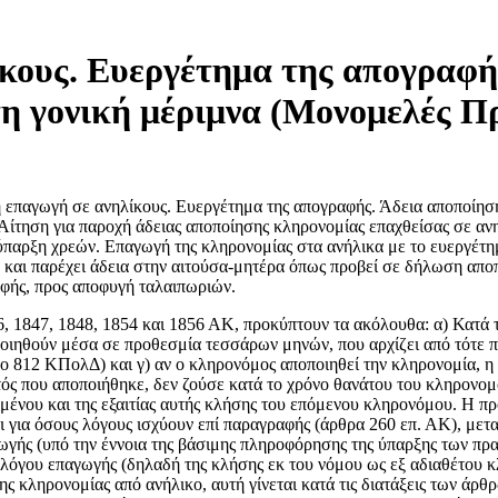
κους. Ευεργέτημα της απογραφή
τη γονική μέριμνα (Μονομελές Π
 επαγωγή σε ανηλίκους. Ευεργέτημα της απογραφής. Άδεια αποποίησ
Αίτηση για παροχή άδειας αποποίησης κληρονομίας επαχθείσας σε αν
ύπαρξη χρεών. Επαγωγή της κληρονομίας στα ανήλικα με το ευεργέτη
η και παρέχει άδεια στην αιτούσα-μητέρα όπως προβεί σε δήλωση απο
αφής, προς αποφυγή ταλαιπωριών.
6, 1847, 1848, 1854 και 1856 ΑΚ, προκύπτουν τα ακόλουθα: α) Κατά 
οιηθούν μέσα σε προθεσμία τεσσάρων μηνών, που αρχίζει από τότε πο
 812 ΚΠολΔ) και γ) αν ο κληρονόμος αποποιηθεί την κληρονομία, η ε
αυτός που αποποιήθηκε, δεν ζούσε κατά το χρόνο θανάτου του κληρονο
νου και της εξαιτίας αυτής κλήσης του επόμενου κληρονόμου. Η προθ
 για όσους λόγους ισχύουν επί παραγραφής (άρθρα 260 επ. ΑΚ), μετ
αγωγής (υπό την έννοια της βάσιμης πληροφόρησης της ύπαρξης των 
ου λόγου επαγωγής (δηλαδή της κλήσης εκ του νόμου ως εξ αδιαθέτου
ς κληρονομίας από ανήλικο, αυτή γίνεται κατά τις διατάξεις των άρ