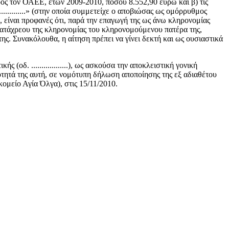
ος τον ΟΑΕΕ, ετών 2009-2010, ποσού 8.552,90 ευρώ και β) τις
...............» (στην οποία συμμετείχε ο αποβιώσας ως ομόρρυθμος
, είναι προφανές ότι, παρά την επαγωγή της ως άνω κληρονομίας
κατάχρεου της κληρονομίας του κληρονομούμενου πατέρα της,
ης. Συνακόλουθα, η αίτηση πρέπει να γίνει δεκτή και ως ουσιαστικά
(οδ. ..................), ως ασκούσα την αποκλειστική γονική
ν ιδιότητά της αυτή, σε νομότυπη δήλωση αποποίησης της εξ αδιαθέτου
σοκομείο Αγία Όλγα), στις 15/11/2010.