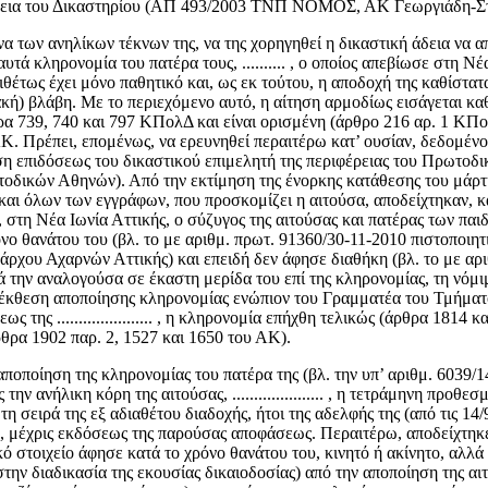
 άδεια του Δικαστηρίου (ΑΠ 493/2003 ΤΝΠ ΝΟΜΟΣ, ΑΚ Γεωργιάδη-Σταθ
μνα των ανηλίκων τέκνων της, να της χορηγηθεί η δικαστική άδεια να 
τά κληρονομία του πατέρα τους, .......... , ο οποίος απεβίωσε στη Νέα
τιθέτως έχει μόνο παθητικό και, ως εκ τούτου, η αποδοχή της καθίστα
ή) βλάβη. Με το περιεχόμενο αυτό, η αίτηση αρμοδίως εισάγεται καθ
ρα 739, 740 και 797 ΚΠολΔ και είναι ορισμένη (άρθρο 216 αρ. 1 ΚΠο
. Πρέπει, επομένως, να ερευνηθεί περαιτέρω κατ’ ουσίαν, δεδομένου
ση επιδόσεως του δικαστικού επιμελητή της περιφέρειας του Πρωτοδι
δικών Αθηνών). Από την εκτίμηση της ένορκης κατάθεσης του μάρτυρ
 συνεδρίασης) και όλων των εγγράφων, που προσκομίζει η αιτούσα, αποδείχτη
η Νέα Ιωνία Αττικής, ο σύζυγος της αιτούσας και πατέρας των παιδιών τ
 χρόνο θανάτου του (βλ. το με αριθμ. πρωτ. 91360/30-11-2010 πιστοπο
άρχου Αχαρνών Αττικής) και επειδή δεν άφησε διαθήκη (βλ. το με αρ
 αναλογούσα σε έκαστη μερίδα του επί της κληρονομίας, τη νόμιμη σύζυγ
1 έκθεση αποποίησης κληρονομίας ενώπιον του Γραμματέα του Τμήματ
σεως της ...................... , η κληρονομία επήχθη τελικώς (άρθρα 181
θρα 1902 παρ. 2, 1527 και 1650 του ΑΚ).
βεί σε αποποίηση της κληρονομίας του πατέρα της (βλ. την υπ’ αριθμ. 
 ανήλικη κόρη της αιτούσας, ..................... , η τετράμηνη προθ
η σειρά της εξ αδιαθέτου διαδοχής, ήτοι της αδελφής της (από τις 14
), μέχρις εκδόσεως της παρούσας αποφάσεως. Περαιτέρω, αποδείχτηκε 
στοιχείο άφησε κατά το χρόνο θανάτου του, κινητό ή ακίνητο, αλλά 
ν διαδικασία της εκουσίας δικαιοδοσίας) από την αποποίηση της αιτούσας