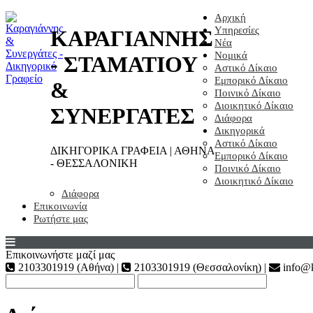
Αρχική
Υπηρεσίες
ΚΑΡΑΓΙΑΝΝΗΣ
Νέα
Νομικά
- ΣΤΑΜΑΤΙΟΥ
Αστικό Δίκαιο
Εμπορικό Δίκαιο
&
Ποινικό Δίκαιο
Διοικητικό Δίκαιο
ΣΥΝΕΡΓΑΤΕΣ
Διάφορα
Δικηγορικά
Αστικό Δίκαιο
ΔΙΚΗΓΟΡΙΚΑ ΓΡΑΦΕΙΑ | ΑΘΗΝΑ
Εμπορικό Δίκαιο
- ΘΕΣΣΑΛΟΝΙΚΗ
Ποινικό Δίκαιο
Διοικητικό Δίκαιο
Διάφορα
Επικοινωνία
Ρωτήστε μας
Επικοινωνήστε μαζί μας
2103301919 (Αθήνα) |
2103301919 (Θεσσαλονίκη) |
info@k