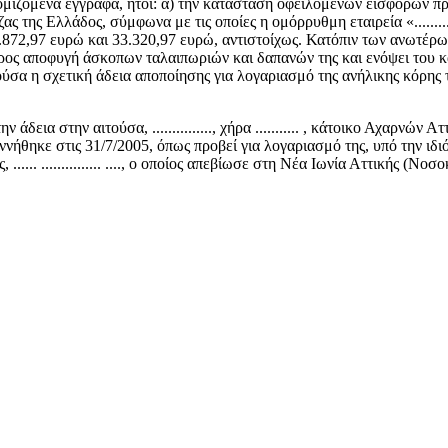
μιζόμενα έγγραφα, ήτοι: α) την κατάσταση οφειλομένων εισφορών πρ
Τράπεζας της Ελλάδος, σύμφωνα με τις οποίες η ομόρρυθμη εταιρεία «......
3.872,97 ευρώ και 33.320,97 ευρώ, αντιστοίχως. Κατόπιν των ανωτέρω
προς αποφυγή άσκοπων ταλαιπωριών και δαπανών της και ενόψει του 
ύσα η σχετική άδεια αποποίησης για λογαριασμό της ανήλικης κόρης τ
αιτούσα, ..............., χήρα ........... , κάτοικο Αχαρνών Αττικής 
, που γεννήθηκε στις 31/7/2005, όπως προβεί για λογαριασμό της, υπό τη
.... ............... ...., ο οποίος απεβίωσε στη Νέα Ιωνία Αττικής (Νο