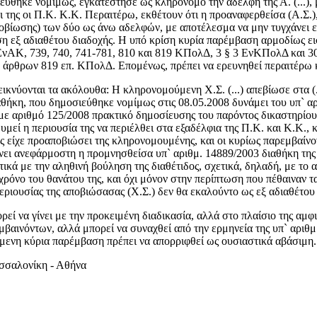
θηκε νομίμως, εγκατέστησε ως κληρονόμο την αδελφή της Α. (...), 
 της οι Π.Κ. Κ.Κ. Περαιτέρω, εκθέτουν ότι η προαναφερθείσα (Α.Σ.
ποβίωσης) των δύο ως άνω αδελφών, με αποτέλεσμα να μην τυγχάνει 
η εξ αδιαθέτου διαδοχής. Η υπό κρίση κυρία παρέμβαση αρμοδίως εισ
ΕνΑΚ, 739, 740, 741-781, 810 και 819 ΚΠολΔ, 3 § 3 ΕνΚΠολΔ και 30 ν
ν άρθρων 819 επ. ΚΠολΔ. Επομένως, πρέπει να ερευνηθεί περαιτέρω κ
κνύονται τα ακόλουθα: Η κληρονομούμενη Χ.Σ. (...) απεβίωσε στα (..
θήκη, που δημοσιεύθηκε νομίμως στις 08.05.2008 δυνάμει του υπ` αρ
ο με αριθμό 125/2008 πρακτικό δημοσίευσης του παρόντος δικαστηρίου
μεί η περιουσία της να περιέλθει στα εξαδέλφια της Π.Κ. και Κ.Κ., 
ίχε προαποβιώσει της κληρονομουμένης, και οι κυρίως παρεμβαίνοντε
νει ανεφάρμοστη η προμνησθείσα υπ` αριθμ. 14889/2003 διαθήκη της 
ικά με την αληθινή βούληση της διαθέτιδος, σχετικά, δηλαδή, με το
ν χρόνο του θανάτου της, και όχι μόνον στην περίπτωση που πέθαιναν
εριουσίας της αποβιώσασας (Χ.Σ.) δεν θα εκαλούντο ως εξ αδιαθέτου 
ρεί να γίνει με την προκειμένη διαδικασία, αλλά στο πλαίσιο της αμ
αινόντων, αλλά μπορεί να συναχθεί από την ερμηνεία της υπ` αριθμ.
νόμενη κύρια παρέμβαση πρέπει να απορριφθεί ως ουσιαστικά αβάσιμη.
εσσαλονίκη - Αθήνα