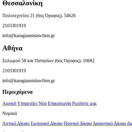
Θεσσαλονίκη
Πολυτεχνείου 21 (6ος Όροφος), 54626
2103301919
info@karagiannislawfirm.gr
Αθήνα
Σολωμού 58 και Πατησίων (6ος Όροφος), 10682
2103301919
info@karagiannislawfirm.gr
Περιεχόμενα
Αρχική
Υπηρεσίες
Νέα
Επικοινωνία
Ρωτήστε μας
Νομικά
Αστικό Δίκαιο
Εμπορικό Δίκαιο
Ποινικό Δίκαιο
Διοικητικό Δίκαιο
Δι