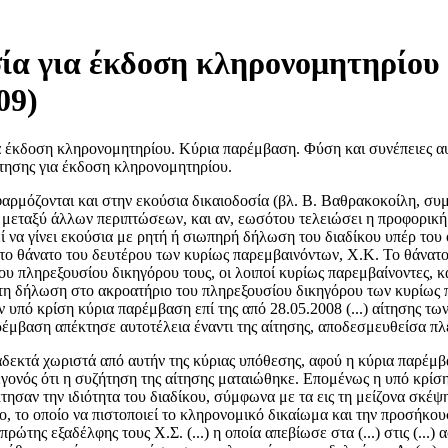
σία για έκδοση κληρονομητηρίο
09)
α έκδοση κληρονομητηρίου. Κύρια παρέμβαση. Φύση και συνέπειες αυτ
ίτησης για έκδοση κληρονομητηρίου.
 εφαρμόζονται και στην εκούσια δικαιοδοσία (βλ. Β. Βαθρακοκοίλη, 
ι, μεταξύ άλλων περιπτώσεων, και αν, εωσότου τελειώσει η προφορική
ρεί να γίνει εκούσια με ρητή ή σιωπηρή δήλωση του διαδίκου υπέρ του
ε το θάνατο του δευτέρου των κυρίως παρεμβαινόντων, Χ.Κ. Το θάνα
υ πληρεξουσίου δικηγόρου τους, οι λοιποί κυρίως παρεμβαίνοντες, κα
 τη δήλωση στο ακροατήριο του πληρεξουσίου δικηγόρου των κυρίως 
ν υπό κρίση κύρια παρέμβαση επί της από 28.05.2008 (...) αίτησης των
έμβαση απέκτησε αυτοτέλεια έναντι της αίτησης, αποδεσμευθείσα πλέ
αδεκτά χωριστά από αυτήν της κύριας υπόθεσης, αφού η κύρια παρέμβ
γεγονός ότι η συζήτηση της αίτησης ματαιώθηκε. Επομένως η υπό κρί
έκτησαν την ιδιότητα του διαδίκου, σύμφωνα με τα εις τη μείζονα σ
ιο, το οποίο να πιστοποιεί το κληρονομικό δικαίωμα και την προσή
ώτης εξαδέλφης τους Χ.Σ. (...) η οποία απεβίωσε στα (...) στις (...)