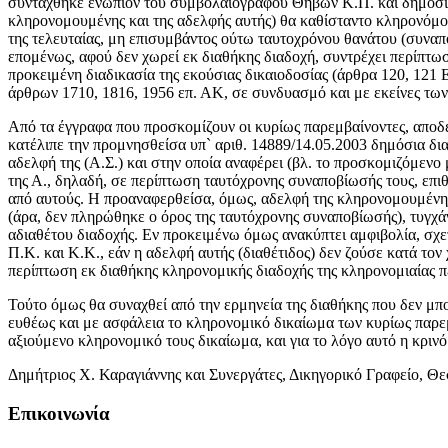
συντάχθηκε ενώπιον του συμβολαιογράφου Θηβών Κ.Π. και δημοσιεύ
κληρονομουμένης και της αδελφής αυτής) θα καθίσταντο κληρονόμοι
της τελευταίας, μη επισυμβάντος ούτω ταυτοχρόνου θανάτου (συνα
επομένως, αφού δεν χωρεί εκ διαθήκης διαδοχή, συντρέχει περίπτωσ
προκειμένη διαδικασία της εκούσιας δικαιοδοσίας (άρθρα 120, 121 
άρθρων 1710, 1816, 1956 επ. ΑΚ, σε συνδυασμό και με εκείνες τω
Από τα έγγραφα που προσκομίζουν οι κυρίως παρεμβαίνοντες, αποδει
κατέλιπε την προμνησθείσα υπ` αριθ. 14889/14.05.2003 δημόσια δια
αδελφή της (Α.Σ.) και στην οποία αναφέρει (βλ. το προσκομιζόμεν
της Α., δηλαδή, σε περίπτωση ταυτόχρονης συναποβίωσής τους, επιθυ
από αυτούς. Η προαναφερθείσα, όμως, αδελφή της κληρονομουμένης ε
(άρα, δεν πληρώθηκε ο όρος της ταυτόχρονης συναποβίωσής), τυγχά
αδιαθέτου διαδοχής. Εν προκειμένω όμως ανακύπτει αμφιβολία, σχετ
Π.Κ. και Κ.Κ., εάν η αδελφή αυτής (διαθέτιδος) δεν ζούσε κατά το
περίπτωση εκ διαθήκης κληρονομικής διαδοχής της κληρονομιαίας π
Τούτο όμως θα συναχθεί από την ερμηνεία της διαθήκης που δεν μπο
ευθέως και με ασφάλεια το κληρονομικό δικαίωμα των κυρίως παρεμβ
αξιούμενο κληρονομικό τους δικαίωμα, και για το λόγο αυτό η κρι
Δημήτριος Χ. Καραγιάννης και Συνεργάτες, Δικηγορικό Γραφείο, Θ
Επικοινωνία