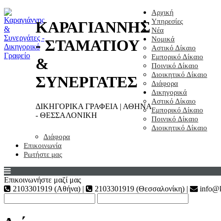
Αρχική
Υπηρεσίες
ΚΑΡΑΓΙΑΝΝΗΣ
Νέα
Νομικά
- ΣΤΑΜΑΤΙΟΥ
Αστικό Δίκαιο
Εμπορικό Δίκαιο
&
Ποινικό Δίκαιο
Διοικητικό Δίκαιο
ΣΥΝΕΡΓΑΤΕΣ
Διάφορα
Δικηγορικά
Αστικό Δίκαιο
ΔΙΚΗΓΟΡΙΚΑ ΓΡΑΦΕΙΑ | ΑΘΗΝΑ
Εμπορικό Δίκαιο
- ΘΕΣΣΑΛΟΝΙΚΗ
Ποινικό Δίκαιο
Διοικητικό Δίκαιο
Διάφορα
Επικοινωνία
Ρωτήστε μας
Επικοινωνήστε μαζί μας
2103301919 (Αθήνα) |
2103301919 (Θεσσαλονίκη) |
info@k