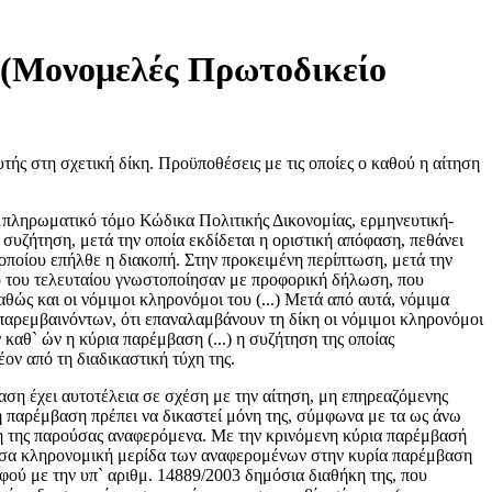
υ (Μονομελές Πρωτοδικείο
ής στη σχετική δίκη. Προϋποθέσεις με τις οποίες ο καθού η αίτηση
συμπληρωματικό τόμο Κώδικα Πολιτικής Δικονομίας, ερμηνευτική-
 συζήτηση, μετά την οποία εκδίδεται η οριστική απόφαση, πεθάνει
 οποίου επήλθε η διακοπή. Στην προκειμένη περίπτωση, μετά την
το του τελευταίου γνωστοποίησαν με προφορική δήλωση, που
θώς και οι νόμιμοι κληρονόμοι του (...) Μετά από αυτά, νόμιμα
παρεμβαινόντων, ότι επαναλαμβάνουν τη δίκη οι νόμιμοι κληρονόμοι
 καθ` ών η κύρια παρέμβαση (...) η συζήτηση της οποίας
ον από τη διαδικαστική τύχη της.
αση έχει αυτοτέλεια σε σχέση με την αίτηση, μη επηρεαζόμενης
ση παρέμβαση πρέπει να δικαστεί μόνη της, σύμφωνα με τα ως άνω
κέψη της παρούσας αναφερόμενα. Με την κρινόμενη κύρια παρέμβασή
κουσα κληρονομική μερίδα των αναφερομένων στην κυρία παρέμβαση
 αφού με την υπ` αριθμ. 14889/2003 δημόσια διαθήκη της, που