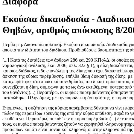
Διάφορα
Εκούσια δικαιοδοσία - Διαδικα
Θηβών, αριθμός απόφασης 8/20
Περίληψη: Δικονομία πολιτική. Εκούσια δικαιοδοσία. Διαδικασία γι
αποκτά την ιδιότητα του διαδίκου. Προϋποθέσεις βασιμότητας της α
[...] Κατά τις διατάξεις των άρθρων 286 και 290 ΚΠολΔ, οι οποίες
νομολογιακή ανάλυση, έκδ. 2006, σελ. 322 § 1), η δίκη διακόπτετα
κάποιος διάδικος, η δε επανάληψη της δίκης που έχει διακοπεί μπο
άσκηση της κύριας παρέμβασης, επήλθε βίαιη διακοπή της δίκης, μ
καταχωρίστηκε στα πρακτικά συνεδρίασης του δικαστηρίου αυτού, το
συνεχίζεται η δίκη, σύμφωνα με τα ως άνω εκτιθέμενα, ύστερα από
του θανόντος (...) Περαιτέρω, οι κυρίως παρεμβαίνοντες άσκησαν τη
ματαιώθηκε. Πλην όμως, με την παραδεκτή άσκησή της, η κύρια παρ
Επομένως, η συζήτηση της κύριας παρέμβασης δύναται να γίνει παρ
πλέον της περαιτέρω ερευνάς της από την κύρια υπόθεση, παρά το 
εκτιθέμενα. Περαιτέρω, οι καθ` ων η κύρια παρέμβαση (...) δεν απ
τους, οι κυρίως παρεμβαίνοντες ζητούν να χορηγηθεί κληρονομητήρ
προσώπων και ότι είναι μοναδικοί κληρονόμοι στην κληρονομιά της πρ