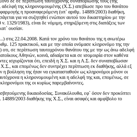
μόνο δε σε περίπτωση ταυτόχρονης συναποβίωσής τους (της
), αδελφή της κληρονομουμένης (Χ.Σ.) απεβίωσε προ του θανάτου
εφαρμογής η προαναφερόμενη (υπ` αριθμ. 14889/2003) διαθήκη,
άγεται για να συζητηθεί ενώπιον αυτού του δικαστηρίου με την
. 1329/1983), είναι δε νόμιμη, στηριζόμενη στις διατάξεις των
ατ` ουσίαν.
.) στις 22.04.2008. Κατά τον χρόνο του θανάτου της η ανωτέρω
ιθμ. 125 πρακτικού, και με την οποία ονόμασε κληρονόμο της την
) οτι, σε περίπτωση ταυτοχρόνου θανάτου της με την ως άνω αδελφή
κατοίκους Αθηνών, κοινά, αδιαίρετα και σε ισομοιρία στον καθένα
ς ισχυρίζονται ότι, επειδή η Χ.Σ. και η Α.Σ. δεν συναποβίωσαν
Χ.Σ., και επομένως δεν συντρέχει περίπτωση εκ διαθήκης, αλλά εξ
 αν η βούληση της ήταν να εγκατασταθούν ως κληρονόμοι μόνον οι
 ταυτόχρονα η κληρονομουμένη και η αδελφή της και, επομένως, σε
κληρονόμοι της οι κυρίως παρεμβαίνοντες.
φισβητούμενης δικαιοδοσίας. Συνακόλουθα, εφ` όσον δεν προκύπτει
 14889/2003 διαθήκης της Χ.Σ., είναι ασαφές και αμφίβολο το