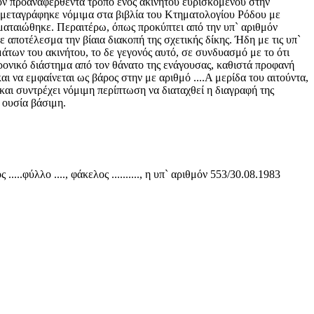
ον προαναφερθέντα τρόπο ενός ακινήτου ευρισκομένου στην
 αγωγή μεταγράφηκε νόμιμα στα βιβλία του Κτηματολογίου Ρόδου με
α ματαιώθηκε. Περαιτέρω, όπως προκύπτει από την υπ` αριθμόν
 αποτέλεσμα την βίαια διακοπή της σχετικής δίκης. Ήδη με τις υπ`
των του ακινήτου, το δε γεγονός αυτό, σε συνδυασμό με το ότι
χρονικό διάστημα από τον θάνατο της ενάγουσας, καθιστά προφανή
 να εμφαίνεται ως βάρος στην με αριθμό ....Α μερίδα του αιτούντα,
αι συντρέχει νόμιμη περίπτωση να διαταχθεί η διαγραφή της
 ουσία βάσιμη.
..φύλλο ...., φάκελος .........., η υπ` αριθμόν 553/30.08.1983