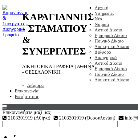
Αρχική
Υπηρεσίες
ΚΑΡΑΓΙΑΝΝΗΣ
Νέα
Νομικά
- ΣΤΑΜΑΤΙΟΥ
Αστικό Δίκαιο
Εμπορικό Δίκαιο
&
Ποινικό Δίκαιο
Διοικητικό Δίκαιο
ΣΥΝΕΡΓΑΤΕΣ
Διάφορα
Δικηγορικά
Αστικό Δίκαιο
ΔΙΚΗΓΟΡΙΚΑ ΓΡΑΦΕΙΑ | ΑΘΗΝΑ
Εμπορικό Δίκαιο
- ΘΕΣΣΑΛΟΝΙΚΗ
Ποινικό Δίκαιο
Διοικητικό Δίκαιο
Διάφορα
Επικοινωνία
Ρωτήστε μας
Επικοινωνήστε μαζί μας
2103301919 (Αθήνα) |
2103301919 (Θεσσαλονίκη) |
info@k