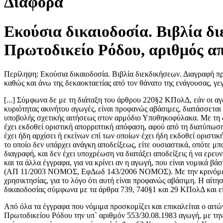
Διάφορα
Εκούσια δικαιοδοσία. Βιβλία 
Πρωτοδικείο Ρόδου, αριθμός α
Περίληψη: Εκούσια δικαιοδοσία. Βιβλία διεκδικήσεων. Διαγραφή πρ
καθώς και άνω της δεκαοκταετίας από τον θάνατο της ενάγουσας, γ
[...] Σύμφωνα δε με τη διάταξη του άρθρου 220§2 ΚΠολΔ, εάν οι αγ
κυριότητας ακινήτου αγωγές, είναι προφανώς αβάσιμες, διατάσσεται
υποβολής σχετικής αιτήσεως στον αρμόδιο Υποθηκοφύλακα. Με τη διά
έχει εκδοθεί οριστική απορριπτική απόφαση, αφού από τη διατύπωσ
έχει ήδη αρχίσει ή εκείνων επί των οποίων έχει ήδη εκδοθεί οριστι
το οποίο δεν υπάρχει ανάγκη αποδείξεως, είτε ουσιαστικά, οπότε μπ
διαγραφή, και δεν έχει υποχρέωση να διατάξει αποδείξεις ή να ερευ
και τα άλλα έγγραφα, για να κρίνει αν η αγωγή, που είναι νομικά β
(ΑΠ 11/2003 ΝΟΜΟΣ, ΕφΔωδ 143/2006 ΝΟΜΟΣ). Με την κρινόμενη αί
χρησικτησίας, για το λόγο ότι αυτή είναι προφανώς αβάσιμη. Η αίτ
δικαιοδοσίας σύμφωνα με τα άρθρα 739, 740§1 και 29 ΚΠολΔ και εί
Από όλα τα έγγραφα που νόμιμα προσκομίζει και επικαλείται ο αιτ
Πρωτοδικείου Ρόδου την υπ` αριθμόν 553/30.08.1983 αγωγή, με τη