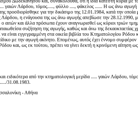
σμού Δωδεκανήσου και, συνακόλουθα, ότι η ίδια κατέστη κυρία με τ
....... γαιών Λάρδου, τόμος....., φύλλο ...., φάκελος ...... Η ως άνω
η της προσδιορίσθηκε για την δικάσιμο της 12.01.1984, κατά την οποί
ς Λάρδου, η ενάγουσα της ως άνω αγωγής απεβίωσε την 28.12.1990, με
 ο αιτών και άλλα πρόσωπα έχουν αναγνωρισθεί ως κύριοι τριών τμημά
ματαιωθείσα συζήτηση της αγωγής, καθώς και άνω της δεκαοκταετίας 
να είναι εγγεγραμμένη στα οικεία βιβλία του Κτηματολογίου Ρόδου και
ίδικο με την αγωγή ακίνητο. Επομένως, αυτός έχει έννομο συμφέρον κ
δου και, ως εκ τούτου, πρέπει να γίνει δεκτή η κρινόμενη αίτηση ως
ιδικότερα από την κτηματολογική μερίδα ..... γαιών Λάρδου, τόμος ...
..../31.08.1983.
εσσαλονίκη - Αθήνα