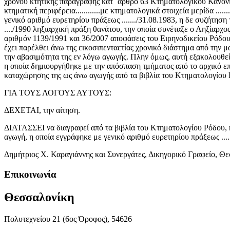
χρόνου κτητικής παραγραφής κατ` άρθρο 63 Κτηματολογικού Κανονι
κτηματική περιφέρεια............με κτηματολογικά στοιχεία μερίδα ...
γενικό αριθμό ευρετηρίου πράξεως ......./31.08.1983, η δε συζήτησ
..../1990 ληξιαρχική πράξη θανάτου, την οποία συνέταξε ο Ληξίαρχο
αριθμόν 1139/1991 και 36/2007 αποφάσεις του Ειρηνοδικείου Ρόδου
έχει παρέλθει άνω της εικοσιπενταετίας χρονικό διάστημα από την 
την αβασιμότητα της εν λόγω αγωγής. Πλην όμως, αυτή εξακολουθεί 
η οποία δημιουργήθηκε με την απόσπαση τμήματος από το αρχικό επ
καταχώρησης της ως άνω αγωγής από τα βιβλία του Κτηματολογίου Ρό
ΓΙΑ ΤΟΥΣ ΛΟΓΟΥΣ ΑΥΤΟΥΣ:
ΔΕΧΕΤΑΙ, την αίτηση.
ΔΙΑΤΑΣΣΕΙ να διαγραφεί από τα βιβλία του Κτηματολογίου Ρόδου, και ε
αγωγή, η οποία εγγράφηκε με γενικό αριθμό ευρετηρίου πράξεως .....
Δημήτριος Χ. Καραγιάννης και Συνεργάτες, Δικηγορικό Γραφείο, Θ
Επικοινωνία
Θεσσαλονίκη
Πολυτεχνείου 21 (6ος Όροφος), 54626