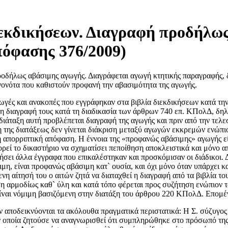
διεκδικήσεων. Διαγραφή προδήλω
πόφασης 376/2009)
οδήλως αβάσιμης αγωγής. Διαγράφεται αγωγή κτητικής παραγραφής, δ
εγονότα που καθιστούν προφανή την αβασιμότητα της αγωγής.
ωγές και ανακοπές που εγγράφηκαν στα βιβλία διεκδικήσεων κατά την 
 η διαγραφή τους κατά τη διαδικασία των άρθρων 740 επ. ΚΠολΔ, δηλα
ταξη αυτή προβλέπεται διαγραφή της αγωγής και πριν από την τελεσί
η της διατάξεως δεν γίνεται διάκριση μεταξύ αγωγών εκκρεμών ενώπ
κή απορριπτική απόφαση. Η έννοια της «προφανώς αβάσιμης» αγωγής είν
ορεί το δικαστήριο να σχηματίσει πεποίθηση αποκλειστικά και μόνο απ
νήσει άλλα έγγραφα που επικαλέστηκαν και προσκόμισαν οι διάδικοι. 
άσιμη, είναι προφανώς αβάσιμη κατ` ουσία, και όχι μόνο όταν υπάρχε
τησή του ο αιτών ζητά να διαταχθεί η διαγραφή από τα βιβλία του
ηση αρμοδίως καθ` ύλη και κατά τόπο φέρεται προς συζήτηση ενώπιον τ
vαι νόμιμη βασιζόμενη στην διατάξη του άρθρου 220 ΚΠολΔ. Επομένω
ών αποδεικνύονται τα ακόλουθα πραγματικά περιστατικά: Η Σ. σύζυγο
ν οποία ζητούσε να αναγνωρισθεί ότι συμπληρώθηκε στο πρόσωπό της