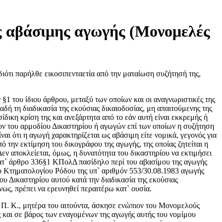
ς αβάσιμης αγωγής (Μονομελές
ιότι παρήλθε εικοσιπενταετία από την ματαίωση συζήτησή της,
§1 του ίδιου άρθρου, μεταξύ των οποίων και οι αναγνωριστικές της
δή τη διαδικασία της εκούσιας δικαιοδοσίας, μη απαιτούμενης της
δικη κρίση της και ανεξάρτητα από το εάν αυτή είναι εκκρεμής ή
ιον του αρμοδίου Δικαστηρίου ή αγωγών επί των οποίων η συζήτηση
αι ότι η αγωγή χαρακτηρίζεται ως αβάσιμη είτε νομικά, γεγονός για
ό την εκτίμηση του δικογράφου της αγωγής, της οποίας ζητείται η
Δεν αποκλείεται, όμως, η δυνατότητα του δικαστηρίου να εκτιμήσει
ι κατ` άρθρο 336§1 ΚΠολΔ πασίδηλο περί του αβασίμου της αγωγής
 Κτηματολογίου Ρόδου της υπ` αριθμόν 553/30.08.1983 αγωγής
ου Δικαστηρίου αυτού κατά την διαδικασία της εκούσιας
ς, πρέπει να ερευνηθεί περαιτέρω κατ` ουσία.
ς Π. Κ., μητέρα του αιτούντα, άσκησε ενώπιον του Μονομελούς
 και σε βάρος των εναγομένων της αγωγής αυτής του νομίμου