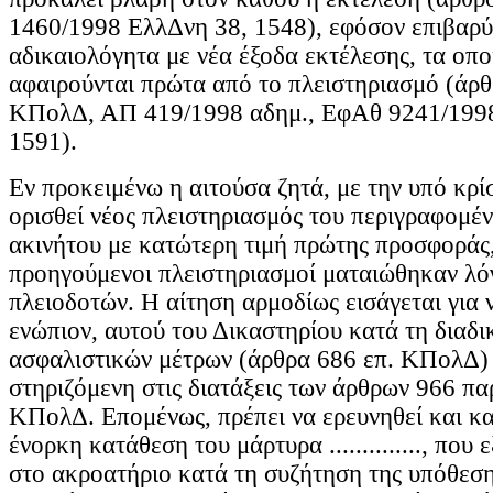
1460/1998 ΕλλΔνη 38, 1548), εφόσον επιβαρύ
αδικαιολόγητα με νέα έξοδα εκτέλεσης, τα οπο
αφαιρούνται πρώτα από το πλειστηριασμό (άρθ
ΚΠολΔ, ΑΠ 419/1998 αδημ., ΕφΑθ 9241/199
1591).
Εν προκειμένω η αιτούσα ζητά, με την υπό κρί
ορισθεί νέος πλειστηριασμός του περιγραφομέ
ακινήτου με κατώτερη τιμή πρώτης προσφοράς,
προηγούμενοι πλειστηριασμοί ματαιώθηκαν λό
πλειοδοτών. Η αίτηση αρμοδίως εισάγεται για 
ενώπιον, αυτού του Δικαστηρίου κατά τη διαδι
ασφαλιστικών μέτρων (άρθρα 686 επ. ΚΠολΔ) κ
στηριζόμενη στις διατάξεις των άρθρων 966 πα
ΚΠολΔ. Επομένως, πρέπει να ερευνηθεί και κα
ένορκη κατάθεση του μάρτυρα .............., που
στο ακροατήριο κατά τη συζήτηση της υπόθεση