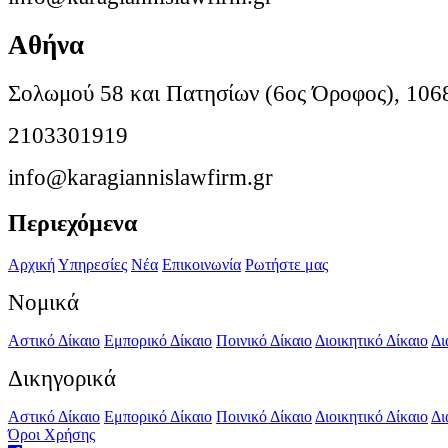
Αθήνα
Σολωμού 58 και Πατησίων (6ος Όροφος), 106
2103301919
info@karagiannislawfirm.gr
Περιεχόμενα
Αρχική
Υπηρεσίες
Νέα
Επικοινωνία
Ρωτήστε μας
Νομικά
Αστικό Δίκαιο
Εμπορικό Δίκαιο
Ποινικό Δίκαιο
Διοικητικό Δίκαιο
Δι
Δικηγορικά
Αστικό Δίκαιο
Εμπορικό Δίκαιο
Ποινικό Δίκαιο
Διοικητικό Δίκαιο
Δι
Όροι Χρήσης