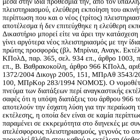
μέσα στην ίδια προθεσμία την, από τον υπάλλη
πλειστηριασμού, ελεύθερη εκποίηση του ακινή
περίπτωση που και ο νέος (τρίτος) πλειστηρια
αποτέλεσμα ή δεν επιτεύχθηκε η ελεύθερη εκπ
Δικαστήριο μπορεί είτε να άρει την κατάσχεση 
γίνει αργότερα νέος πλειστηριασμός με την ίδι
πρώτης προσφοράς (βλ. Μπρίνια, Αναγκ. Εκτέ
ΚΠολΔ, παρ. 365, σελ. 934 επ., άρθρο 1003, π
επ., Β. Βαθρακοκοίλη, άρθρο 966 ΚΠολΔ, αρ
1372/2004 Δικογρ 2005, 151, ΜΠρΑθ 3543/2
100, ΜΠρΚορ 283/1994 ΝΟΜΟΣ). Ο νομοθέτη
πνεύμα των διατάξεων περί αναγκαστικής εκτέ
σαφές ότι η υπόψη διατάξεις του άρθρου 966 
αποτελούν την έσχατη λύση για την περαίωση τ
εκτέλεσης, η οποία δεν είναι σε καμία περίπτ
παραμένει σε εκκρεμότητα στο διηνεκές με συν
ατελέσφορους πλειστηριασμούς, γεγονός το οπ
προκαλεί βλάβη στον καθού η εκτέλεση (άρθ